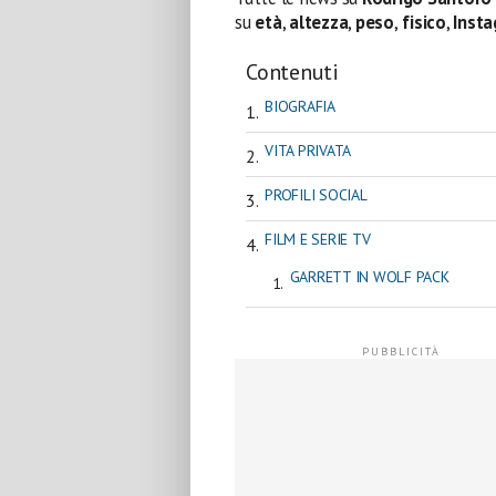
su
età
,
altezza
,
peso
,
fisico
,
Inst
Contenuti
BIOGRAFIA
VITA PRIVATA
PROFILI SOCIAL
FILM E SERIE TV
GARRETT IN WOLF PACK