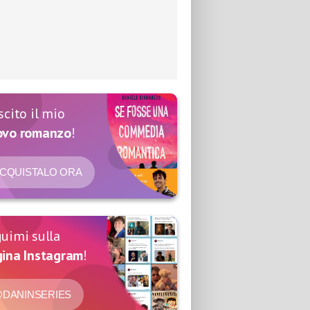
scito il mio
ovo romanzo
!
CQUISTALO ORA
uimi sulla
ina Instagram
!
DANINSERIES