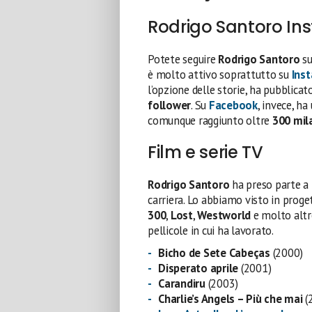
Rodrigo Santoro In
Potete seguire
Rodrigo Santoro
su
è molto attivo soprattutto su
Ins
l’opzione delle storie, ha pubblicat
follower
. Su
Facebook
, invece, h
comunque raggiunto oltre
300 mil
Film e serie TV
Rodrigo Santoro
ha preso parte a
carriera. Lo abbiamo visto in prog
300
,
Lost
,
Westworld
e molto altro.
pellicole in cui ha lavorato.
Bicho de Sete Cabeças
(2000)
Disperato aprile
(2001)
Carandiru
(2003)
Charlie’s Angels – Più che mai
(