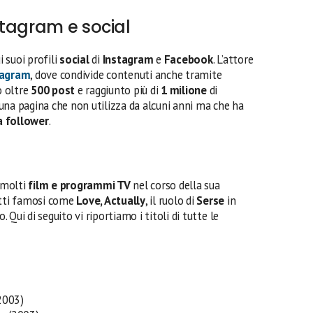
stagram e social
i suoi profili
social
di
Instagram
e
Facebook
. L’attore
tagram
, dove condivide contenuti anche tramite
o oltre
500 post
e raggiunto più di
1 milione
di
a una pagina che non utilizza da alcuni anni ma che ha
a follower
.
 molti
film e programmi TV
nel corso della sua
etti famosi come
Love, Actually
, il ruolo di
Serse
in
 Qui di seguito vi riportiamo i titoli di tutte le
2003)