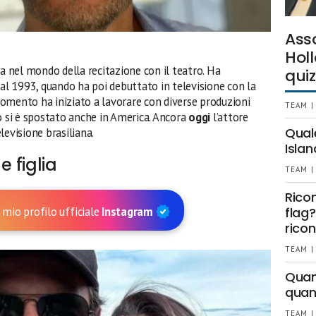
Ass
Holl
da nel mondo della recitazione con il teatro. Ha
quiz
 al 1993, quando ha poi debuttato in televisione con la
momento ha iniziato a lavorare con diverse produzioni
TEAM |
o si è spostato anche in America. Ancora
oggi
l’attore
Qual
levisione brasiliana.
Islan
e figlia
TEAM |
Rico
 mio profilo ufficiale
Instagram
flag?
ricon
TEAM |
Quant
quan
TEAM |