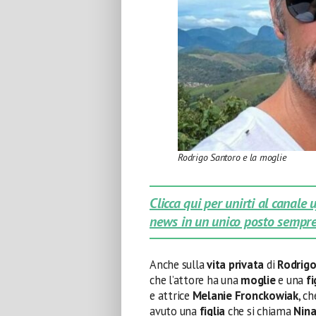
Rodrigo Santoro e la moglie
Clicca qui per unirti al canale
news in un unico posto sempre
Anche sulla
vita privata
di
Rodrigo
che l’attore ha una
moglie
e una
fi
e attrice
Melanie Fronckowiak
, c
avuto una
figlia
che si chiama
Nin