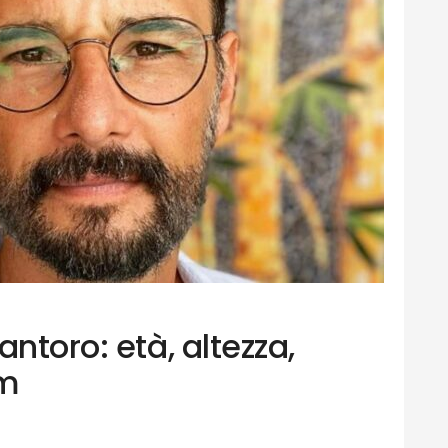
ntoro: età, altezza,
lm