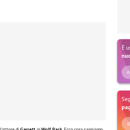
È u
nu
A
Seg
pag
@
l’attore di
Garrett
in
Wolf Pack
, Ecco cosa sappiamo