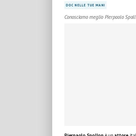
DOC NELLE TUE MANI
Conosciamo meglio Pierpaolo Spol
Pierpaolo Spollon
è un
attore
ita