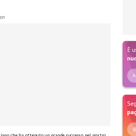
lon
È u
nu
A
Seg
pag
@
liano che ha ottenuto un grande successo nel nostro