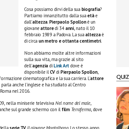
Cosa possiamo dirvi della sua
biografia
?
Partiamo innanzitutto dalla sua
età
e
dall’
altezza
.
Pierpaolo Spollon
è un
giovane
attore
di 34
anni
, nato il 10
febbraio 1989 a Padova. La sua
altezza
è
di circa
un metro e ottanta centimetri
.
Non abbiamo molte altre informazioni
sulla sua vita, ma grazie al sito
dell’
agenzia
di
Link Art
dove è
disponibile il
CV
di
Pierpaolo Spollon
,
QUIZ
formazione cinematografica e la sua carriera. L’
attore
a
parla anche l’inglese e ha studiato al Centro
 Roma nel 2016.
9, nella miniserie televisiva
Nel nome del male
,
anche sul grande schermo con il
film
Terraferma
, dove
della
serie TV
Il giovane Montalbano
. Lo stesso anno