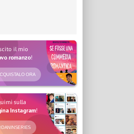
scito il mio
ovo romanzo
!
CQUISTALO ORA
uimi sulla
ina Instagram
!
DANINSERIES