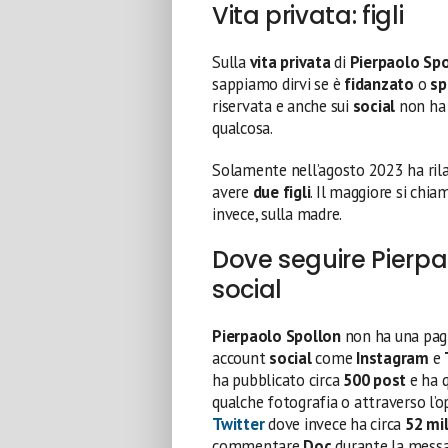
Vita privata: figli
Sulla
vita privata
di
Pierpaolo Sp
sappiamo dirvi se è
fidanzato
o
sp
riservata e anche sui
social
non ha 
qualcosa.
Solamente nell’agosto 2023 ha rila
avere
due
figli
. Il maggiore si chi
invece, sulla madre.
Dove seguire Pierpa
social
Pierpaolo Spollon
non ha una pa
account
social
come
Instagram
e
ha pubblicato circa
500 post
e ha 
qualche fotografia o attraverso l’o
Twitter
dove invece ha circa
52 mi
commentare
Doc
durante la messa