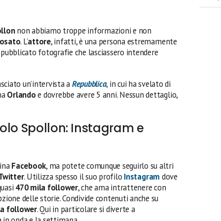
ollon
non abbiamo troppe informazioni e non
osato
. L’
attore
, infatti, è una persona estremamente
pubblicato fotografie che lasciassero intendere
sciato un’intervista a
Repubblica
, in cui ha svelato di
ama
Orlando
e dovrebbe avere 5 anni. Nessun dettaglio,
olo Spollon: Instagram e
gina
Facebook
, ma potete comunque seguirlo su altri
Twitter
. Utilizza spesso il suo profilo
Instagram
dove
quasi
470 mila follower
, che ama intrattenere con
pzione delle storie. Condivide contenuti anche su
la follower
. Qui in particolare si diverte a
 in onda e la settimana.