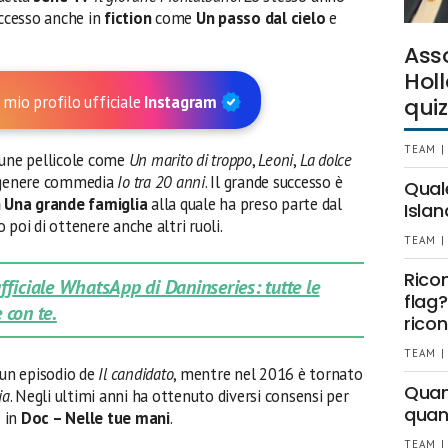
ccesso anche in
fiction
come
Un passo dal cielo
e
Ass
Holl
 mio profilo ufficiale
Instagram
quiz
TEAM |
cune pellicole come
Un marito di troppo
,
Leoni
,
La dolce
di genere commedia
Io tra 20 anni
. Il grande successo è
Qual
n Una grande famiglia
alla quale ha preso parte dal
Islan
poi di ottenere anche altri ruoli.
TEAM |
Rico
 ufficiale WhatsApp di Daninseries: tutte le
flag?
 con te.
ricon
TEAM |
 un episodio de
Il candidato
, mentre nel 2016 è tornato
Quant
ia
. Negli ultimi anni ha ottenuto diversi consensi per
quan
 in
Doc – Nelle tue mani
.
TEAM |