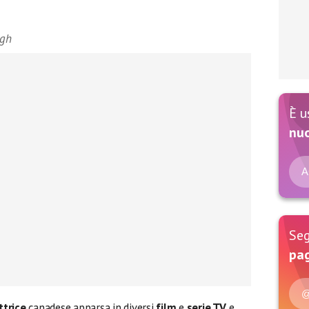
rgh
È u
nu
A
Seg
pag
@
ttrice
canadese apparsa in diversi
film
e
serie TV
e