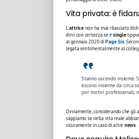
Vita privata: è fida
L’
attrice
non ha mai rilasciato dich
dirvi con certezza se è
single
oppu
al gennaio 2020 di
Page Six
. Seco
legata sentimentalmente al colleg
Stanno uscendo insieme. Si
escono insieme da circa s
per motivi professionali, m
Ovviamente, considerando che gli a
sappiamo se nella vita reale abbi
sicuramente in caso di altre
news
.