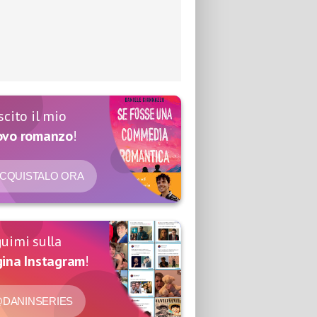
scito il mio
ovo romanzo
!
CQUISTALO ORA
uimi sulla
ina Instagram
!
DANINSERIES