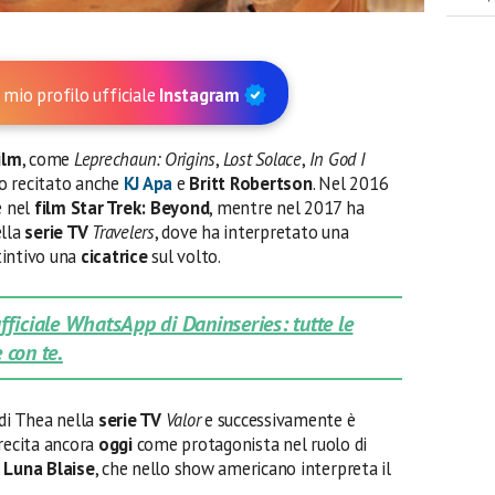
 mio profilo ufficiale
Instagram
ilm
, come
Leprechaun: Origins
,
Lost Solace
,
In God I
 recitato anche
KJ Apa
e
Britt Robertson
. Nel 2016
e nel
film
Star Trek: Beyond
, mentre nel 2017 ha
ella
serie TV
Travelers
, dove ha interpretato una
tintivo una
cicatrice
sul volto.
 ufficiale WhatsApp di Daninseries: tutte le
 con te.
 di Thea nella
serie TV
Valor
e successivamente è
 recita ancora
oggi
come protagonista nel ruolo di
Luna Blaise
, che nello show americano interpreta il