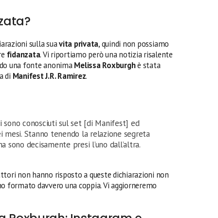
nzata?
iarazioni sulla sua
vita privata
, quindi non possiamo
re
fidanzata
. Vi riportiamo però una notizia risalente
ndo una fonte anonima
Melissa Roxburgh
è stata
a di
Manifest
J.R. Ramirez
.
 sono conosciuti sul set [di Manifest] ed
ei mesi. Stanno tenendo la relazione segreta
a sono decisamente presi l’uno dall’altra.
ttori non hanno risposto a queste dichiarazioni non
ano formato davvero una coppia. Vi aggiorneremo