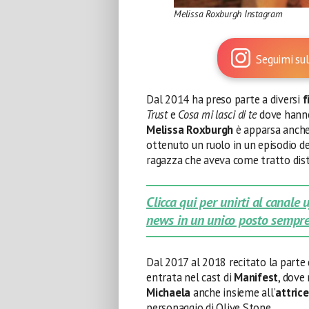
Melissa Roxburgh Instagram
Seguimi sul
Dal 2014 ha preso parte a diversi
f
Trust
e
Cosa mi lasci di te
dove hanno
Melissa Roxburgh
è apparsa anch
ottenuto un ruolo in un episodio d
ragazza che aveva come tratto dis
Clicca qui per unirti al canale
news in un unico posto sempre
Dal 2017 al 2018 recitato la parte
entrata nel cast di
Manifest
, dove
Michaela
anche insieme all’
attrice
personaggio di Olive Stone.