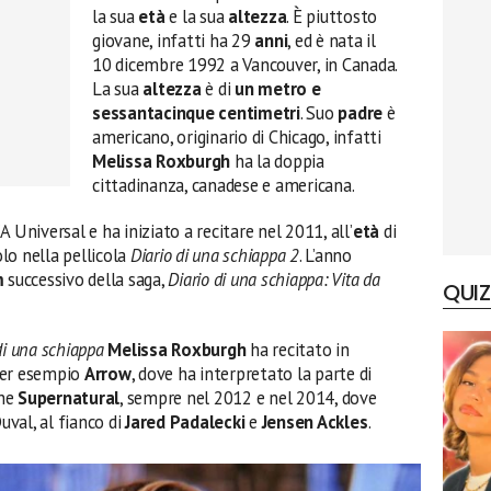
la sua
età
e la sua
altezza
. È piuttosto
giovane, infatti ha 29
anni
, ed è nata il
10 dicembre 1992 a Vancouver, in Canada.
La sua
altezza
è di
un metro e
sessantacinque centimetri
. Suo
padre
è
americano, originario di Chicago, infatti
Melissa Roxburgh
ha la doppia
cittadinanza, canadese e americana.
Universal e ha iniziato a recitare nel 2011, all’
età
di
lo nella pellicola
Diario di una schiappa 2
. L’anno
m
successivo della saga,
Diario di una schiappa: Vita da
QUIZ
di una schiappa
Melissa Roxburgh
ha recitato in
per esempio
Arrow
, dove ha interpretato la parte di
che
Supernatural
, sempre nel 2012 e nel 2014, dove
uval, al fianco di
Jared Padalecki
e
Jensen Ackles
.