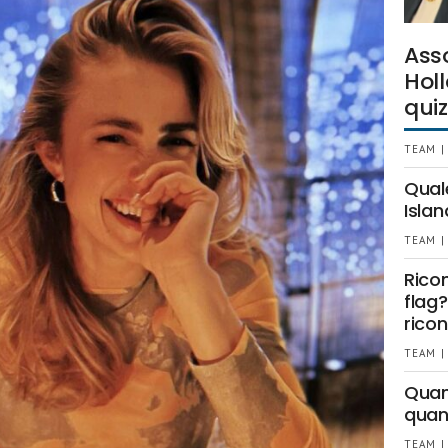
Ass
Holl
quiz
TEAM |
Qual
Islan
TEAM |
Rico
flag?
ricon
TEAM |
Quant
quan
TEAM |