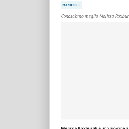
MANIFEST
Conosciamo meglio Melissa Roxbu
Melissa Roxburgh
è una giovane
a