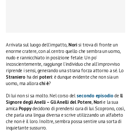
Arrivata sul luogo dell’impatto,
Nori
si trova di fronte un
enorme cratere, con al centro quello che sembra un uomo,
nudo e rannicchiato in posizione fetale. Un po’
incoscientemente, raggiunge l’individuo che all’improvviso
riprende i sensi, generando una strana forza attorno a sé. Lo
Straniero
ha dei
poteri
: è dunque evidente che non sia un
uomo, ma allora
chi è
?
Di lui non si sa molto. Nel corso del
secondo episodio
de
ll
Signore degli Anelli – Gli Anelli del Potere
,
Nori
e la sua
amica
Poppy
decidono di prendersi cura di lui. Scoprono, così,
che parla una lingua diversa e scrive utilizzando un alfabeto
che non è il loro. Inoltre, sembra possa sentire una sorta di
inquietante sussurro.