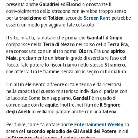
presenta anche
Galadriel
ed
Elrond
. Nonostante il
coinvolgimento dello stregone non avrebbe troppo senso
per la
tradizione di Tolkien
, secondo
Screen Rant
potrebbe
esserci un modo per aggirare tale ostacolo.
Il sito, infatti, fa notare che prima che
Gandalf il Grigio
comparisse nella
Terra di Mezzo
nel corso della
Terza
Era
,
era conosciuto con un altro nome:
Olorin
. Era uno
spirito
Maia
, precisamente un
Istar
in grado di esercitare l’uso del
fuoco. Tale potere lo riscontriamo nello stesso
Straniero
,
che atterra tra le fiamme, senza alcun segno di bruciatura.
Un altro elemento a favore di tale teoria è da ricercarsi
nella capacità di questo misterioso individuo di parlare con
le lucciole. Come ben sappiamo,
Gandalf
è in grado di
comunicare con le
aquile
. Inoltre, nei film de
Il Signore
degli Anelli
lo vediamo parlare anche con una
falena
.
Per finire, come fa notare anche
Entertainment Weekly
, la
scena del
secondo episodio de Gli Anelli del Potere
in cui
lo
Straniero
alza la voce, il cielo si scurisce