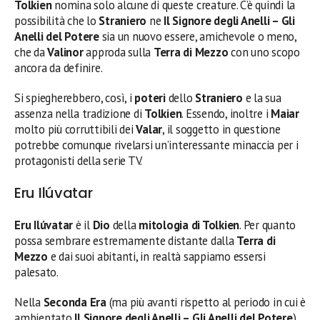
Tolkien
nomina solo alcune di queste creature. C’è quindi la
possibilità che lo
Straniero
ne
Il Signore degli Anelli – Gli
Anelli del Potere
sia un nuovo essere, amichevole o meno,
che da
Valinor
approda sulla
Terra di
Mezzo
con uno scopo
ancora da definire.
Si spiegherebbero, così, i
poteri
dello
Straniero
e la sua
assenza nella tradizione di
Tolkien
. Essendo, inoltre i
Maiar
molto più corruttibili dei
Valar
, il soggetto in questione
potrebbe comunque rivelarsi un’interessante minaccia per i
protagonisti della serie TV.
Eru Ilúvatar
Eru Ilúvatar
è il
Dio
della
mitologia di Tolkien
. Per quanto
possa sembrare estremamente distante dalla
Terra di
Mezzo
e dai suoi abitanti, in realtà sappiamo essersi
palesato.
Nella
Seconda Era
(ma più avanti rispetto al periodo in cui è
ambientato
Il Signore degli Anelli – Gli Anelli del Potere
),