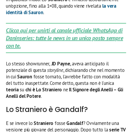
un’opzione, fino alla 1×08, quando viene rivelata
la vera
identità di
Sauron
.
Clicca qui per unirti al canale ufficiale WhatsApp di
Daninseries: tutte le news in un unico posto sempre
con te.
Lo stesso showrunner,
JD Payne
, aveva anticipato il
potenziale di questa
storyline
, dichiarando che nel momento
in cui
Sauron
fosse tornato, l’avrebbe fatto con modalità
del tutto inaspettate. Come detto, questa non è l’unica
teoria
su
chi è Lo Straniero
ne
Il Signore degli Anelli – Gli
Anelli del Potere
.
Lo Straniero è Gandalf?
E se invece lo
Straniero
fosse
Gandalf
? Ovviamente una
versione più giovane del personaggio. Dopo tutto la
serie TV