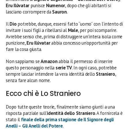
Eru Ilúvatar
punisce
Numenor
, dopo che gli abitanti si
lasciano corrompere da
Sauron
.
Il
Dio
potrebbe, dunque, essersi fatto “uomo” con l’intento di
invitare i suoi figli a ribellarsi al
Male
, per poi scomparire.
Avrebbe senso che, prima di distruggere un’intera isola come
punizione,
Eru Ilúvatar
abbia concesso un’opportunità per
fare la cosa giusta.
Non sappiamo se
Amazon
abbia il permesso di inserire
questo personaggio nella
serie TV
. In ogni caso, potrebbe
sempre lasciar intendere la vera identità dello
Straniero
,
senza fare alcun nome.
Ecco chi è Lo Straniero
Dopo tutte queste teorie, finalmente siamo giunti a una
risposta parziale sull’
identità dello Straniero
. A fornircela è
stato il
finale della prima stagione de Il Signore degli
Anelli – Gli Anelli del Potere
.