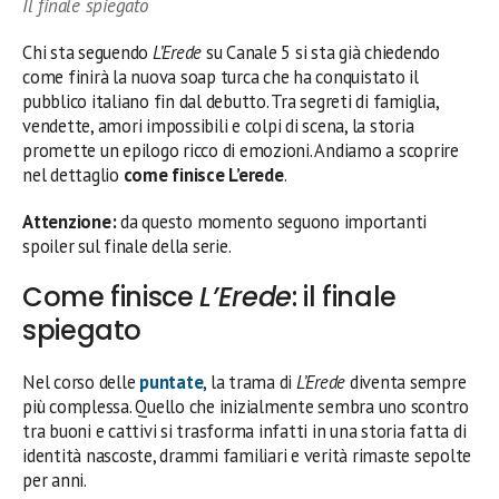
Il finale spiegato
Chi sta seguendo
L’Erede
su Canale 5 si sta già chiedendo
come finirà la nuova soap turca che ha conquistato il
pubblico italiano fin dal debutto. Tra segreti di famiglia,
vendette, amori impossibili e colpi di scena, la storia
promette un epilogo ricco di emozioni. Andiamo a scoprire
nel dettaglio
come finisce L’erede
.
Attenzione:
da questo momento seguono importanti
spoiler sul finale della serie.
Come finisce
L’Erede
: il finale
spiegato
Nel corso delle
puntate
, la trama di
L’Erede
diventa sempre
più complessa. Quello che inizialmente sembra uno scontro
tra buoni e cattivi si trasforma infatti in una storia fatta di
identità nascoste, drammi familiari e verità rimaste sepolte
per anni.