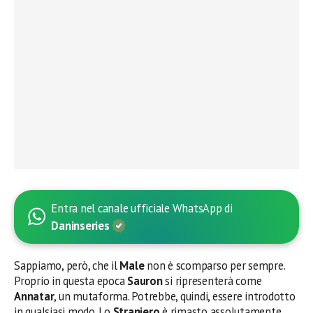
Entra nel canale ufficiale WhatsApp di
Daninseries
Sappiamo, però, che il
Male
non è scomparso per sempre.
Proprio in questa epoca
Sauron
si ripresenterà come
Annatar
, un mutaforma. Potrebbe, quindi, essere introdotto
in qualsiasi modo. Lo
Straniero
è rimasto assolutamente