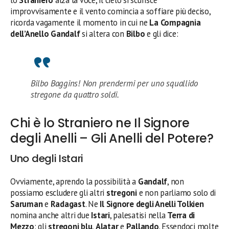
improvvisamente e il vento comincia a soffiare più deciso,
ricorda vagamente il momento in cui ne
La Compagnia
dell’Anello Gandalf
si altera con
Bilbo
e gli dice:
Bilbo Baggins! Non prendermi per uno squallido
stregone da quattro soldi.
Chi è lo Straniero ne Il Signore
degli Anelli – Gli Anelli del Potere?
Uno degli Istari
Ovviamente, aprendo la possibilità a
Gandalf
, non
possiamo escludere gli altri
stregoni
e non parliamo solo di
Saruman
e
Radagast
. Ne
Il Signore degli Anelli Tolkien
nomina anche altri due
Istari
, palesatisi nella
Terra di
Mezzo
: gli
stregoni blu
,
Alatar
e
Pallando
. Essendoci molte