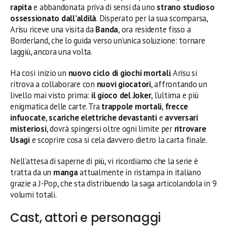
rapita
e abbandonata priva di sensi da uno
strano studioso
ossessionato dall’aldilà
. Disperato per la sua scomparsa,
Arisu riceve una visita da
Banda
, ora residente fisso a
Borderland, che lo guida verso un’unica soluzione: tornare
laggiù, ancora una volta.
Ha così inizio un
nuovo ciclo di giochi mortali
. Arisu si
ritrova a collaborare con
nuovi giocatori
, affrontando un
livello mai visto prima:
il gioco del Joker
, l’ultima e più
enigmatica delle carte. Tra
trappole mortali
,
frecce
infuocate
,
scariche elettriche devastanti
e
avversari
misteriosi
, dovrà spingersi oltre ogni limite per
ritrovare
Usagi
e scoprire cosa si cela davvero dietro la carta finale.
Nell’attesa di saperne di più, vi ricordiamo che la serie è
tratta da un
manga
attualmente in ristampa in italiano
grazie a J-Pop, che sta distribuendo la saga articolandola in 9
volumi totali.
Cast, attori e personaggi