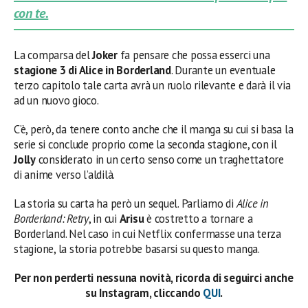
con te.
La comparsa del
Joker
fa pensare che possa esserci una
stagione 3 di Alice in Borderland
. Durante un eventuale
terzo capitolo tale carta avrà un ruolo rilevante e darà il via
ad un nuovo gioco.
C’è, però, da tenere conto anche che il manga su cui si basa la
serie si conclude proprio come la seconda stagione, con il
Jolly
considerato in un certo senso come un traghettatore
di anime verso l’aldilà.
La storia su carta ha però un sequel. Parliamo di
Alice in
Borderland: Retry
, in cui
Arisu
è costretto a tornare a
Borderland. Nel caso in cui Netflix confermasse una terza
stagione, la storia potrebbe basarsi su questo manga.
Per non perderti nessuna novità, ricorda di seguirci anche
su Instagram, cliccando
QUI
.