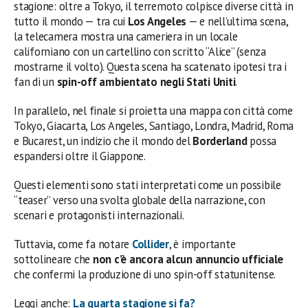
stagione: oltre a Tokyo, il terremoto colpisce diverse città in
tutto il mondo — tra cui
Los Angeles
— e nell’ultima scena,
la telecamera mostra una cameriera in un locale
californiano con un cartellino con scritto “Alice” (senza
mostrarne il volto). Questa scena ha scatenato ipotesi tra i
fan di un
spin-off ambientato negli Stati Uniti
.
In parallelo, nel finale si proietta una mappa con città come
Tokyo, Giacarta, Los Angeles, Santiago, Londra, Madrid, Roma
e Bucarest, un indizio che il mondo del
Borderland
possa
espandersi oltre il Giappone.
Questi elementi sono stati interpretati come un possibile
“teaser” verso una svolta globale della narrazione, con
scenari e protagonisti internazionali.
Tuttavia, come fa notare
Collider
, è importante
sottolineare che
non c’è ancora alcun annuncio ufficiale
che confermi la produzione di uno spin-off statunitense.
Leggi anche:
La quarta stagione si fa?