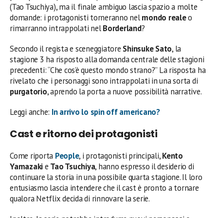
(Tao Tsuchiya), ma il finale ambiguo lascia spazio a molte
domande: i protagonisti torneranno nel
mondo reale
o
rimarranno intrappolati nel
Borderland
?
Secondo il regista e sceneggiatore
Shinsuke Sato
, la
stagione 3 ha risposto alla domanda centrale delle stagioni
precedenti: “Che cos’è questo mondo strano?” La risposta ha
rivelato che i personaggi sono intrappolati in una sorta di
purgatorio
, aprendo la porta a nuove possibilità narrative.
Leggi anche:
In arrivo lo spin off americano?
Cast e ritorno dei protagonisti
Come riporta
People
, i protagonisti principali,
Kento
Yamazaki
e
Tao Tsuchiya
, hanno espresso il desiderio di
continuare la storia in una possibile quarta stagione. Il loro
entusiasmo lascia intendere che il cast è pronto a tornare
qualora Netflix decida di rinnovare la serie.