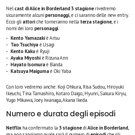
Nel
cast di Alice in Borderland 3 stagione
rivedremo
sicuramente alcuni
personaggi
, e ci saranno delle new entry.
Ecco gli
attori
che torneranno nella
terza stagione
, e i
nomi dei loro
personaggi
.
Kento Yamazaki
è Arisu
Tao Tsuchiya
è Usagi
Kento Kaku
è Ryuji
Ayaka Miyoshi
è Rizuna Ann
Hayato Isomura
è Banda
Katsuya Maiguma
è Oki Yaba
Con loro vedremo anche: Koji Ohkura, Risa Sudou, Hiroyuki
Ikeuchi, Tina Tamashiro, Kotaro Daigo, Hyunri, Sakura Kiryu,
Yugo Mikawa, Joey Iwanaga, Akana Ikeda.
Numero e durata degli episodi
Netflix
ha confermato la
3 stagione
di
Alice in Borderland
,
ma non sappiamo quale sarà il numero di
episodi
che gli