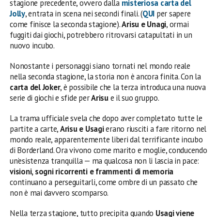
stagione precedente, ovvero dalla
misteriosa carta del
Jolly
, entrata in scena nei secondi finali. (
QUI
per sapere
come finisce la seconda stagione).
Arisu e Unagi
, ormai
fuggiti dai giochi, potrebbero ritrovarsi catapultati in un
nuovo incubo.
Nonostante i personaggi siano tornati nel mondo reale
nella seconda stagione, la storia non è ancora finita. Con la
carta del Joker
, è possibile che la terza introduca una nuova
serie di giochi e sfide per
Arisu
e il suo gruppo.
La trama ufficiale svela che dopo aver completato tutte le
partite a carte,
Arisu e Usagi
erano riusciti a fare ritorno nel
mondo reale, apparentemente liberi dal terrificante incubo
di Borderland. Ora vivono come marito e moglie, conducendo
un’esistenza tranquilla — ma qualcosa non li lascia in pace:
visioni, sogni ricorrenti e frammenti di memoria
continuano a perseguitarli, come ombre di un passato che
non è mai davvero scomparso.
Nella terza stagione, tutto precipita quando
Usagi viene