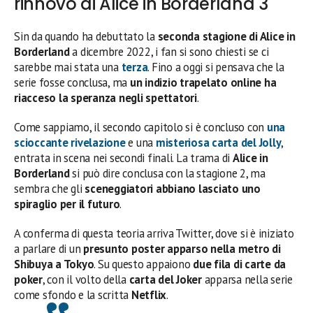
rinnovo di Alice in Borderland 3
Sin da quando ha debuttato la
seconda stagione di Alice in
Borderland
a dicembre 2022, i fan si sono chiesti se ci
sarebbe mai stata una
terza
. Fino a oggi si pensava che la
serie fosse conclusa, ma
un indizio trapelato online ha
riacceso la speranza negli spettatori
.
Come sappiamo, il secondo capitolo si è concluso con
una
scioccante rivelazione
e una
misteriosa carta del Jolly
,
entrata in scena nei secondi finali. La trama di
Alice in
Borderland
si può dire conclusa con la stagione 2, ma
sembra che gli
sceneggiatori abbiano lasciato uno
spiraglio per il futuro
.
A conferma di questa teoria arriva Twitter, dove si è iniziato
a parlare di un
presunto poster apparso nella metro di
Shibuya a Tokyo
. Su questo appaiono
due fila di carte da
poker
, con il volto della
carta del Joker
apparsa nella serie
come sfondo e la scritta
Netflix
.