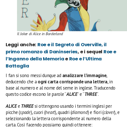
Il Joker di Alice in Borderland
Leggi anche:
Roe e il Segreto di Overville, il
primo romanzo di Daninseries
, e i sequel
Roe e
l’Inganno della Memoria
e
Roe e l’Ultima
Battaglia
I fan si sono messi dunque ad
analizzare l’immagine
,
deducendo che a
ogni carta corrisponde una lettera
, in
base al numero e al nome del seme in inglese. Traducendo
questo codice escono le parole “
ALICE
” e “
THREE
“.
ALICE
e
THREE
si ottengono usando i termini inglesi per
picche (
spade
), cuori (
heart
), quadri (
diamond
) e fiori (
clover
), e
selezionando la lettera corrispondente al numero della
carta. Così facendo possiamo quindi ottenere: