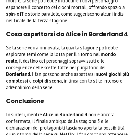
Inoltre, la serie potrebbe introdurre nuovi personaggi o
espandere il concetto dei giochi mortali, offrendo spazio a
spin-off
e storie parallele, come suggeriscono alcuni indizi
nel finale della terza stagione.
Cosa aspettarsi da Alice in Borderland 4
Se la serie verrà rinnovata, la quarta stagione potrebbe
esplorare temi come la lotta per il ritorno nel
mondo
reale
, il destino dei personaggi sopravvissuti e le
conseguenze delle scelte fatte nel purgatorio del
Borderland
. I fan possono anche aspettarsi
nuovi giochi più
complessi
e
colpi di scena
, in linea con lo stile intenso e
adrenalinico della serie.
Conclusione
In sintesi, mentre
Alice in Borderland 4
non è ancora
confermata, il finale ambiguo della stagione 3 e le
dichiarazioni dei protagonisti lasciano aperta la possibilità
di un ritorno della serie su Netflix. I fan dovranno attendere