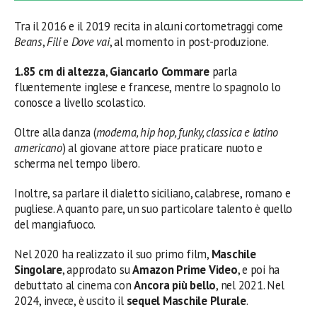
Tra il 2016 e il 2019 recita in alcuni cortometraggi come
Beans
,
Fili
e
Dove vai
, al momento in post-produzione.
1.85 cm di altezza
,
Giancarlo Commare
parla
fluentemente inglese e francese, mentre lo spagnolo lo
conosce a livello scolastico.
Oltre alla danza (
moderna, hip hop, funky, classica e latino
americano
) al giovane attore piace praticare nuoto e
scherma nel tempo libero.
Inoltre, sa parlare il dialetto siciliano, calabrese, romano e
pugliese. A quanto pare, un suo particolare talento è quello
del mangiafuoco.
Nel 2020 ha realizzato il suo primo film,
Maschile
Singolare
, approdato su
Amazon Prime Video
, e poi ha
debuttato al cinema con
Ancora più bello
, nel 2021. Nel
2024, invece, è uscito il
sequel Maschile Plurale
.