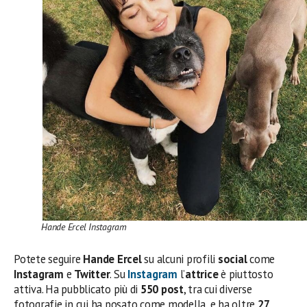
Hande Ercel Instagram
Potete seguire
Hande Ercel
su alcuni profili
social
come
Instagram
e
Twitter
. Su
Instagram
l’
attrice
è piuttosto
attiva. Ha pubblicato più di
550 post
, tra cui diverse
fotografie in cui ha posato come modella, e ha oltre
27