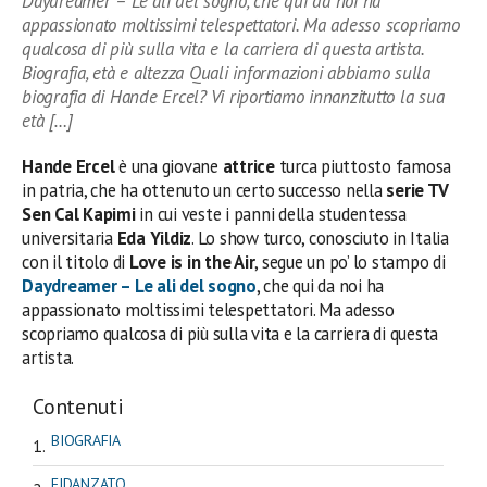
Daydreamer – Le ali del sogno, che qui da noi ha
appassionato moltissimi telespettatori. Ma adesso scopriamo
qualcosa di più sulla vita e la carriera di questa artista.
Biografia, età e altezza Quali informazioni abbiamo sulla
biografia di Hande Ercel? Vi riportiamo innanzitutto la sua
età […]
Hande Ercel
è una giovane
attrice
turca piuttosto famosa
in patria, che ha ottenuto un certo successo nella
serie TV
Sen Cal Kapimi
in cui veste i panni della studentessa
universitaria
Eda Yildiz
. Lo show turco, conosciuto in Italia
con il titolo di
Love is in the Air
, segue un po’ lo stampo di
Daydreamer – Le ali del sogno
, che qui da noi ha
appassionato moltissimi telespettatori. Ma adesso
scopriamo qualcosa di più sulla vita e la carriera di questa
artista.
Contenuti
BIOGRAFIA
FIDANZATO