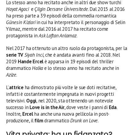
Lo stesso anno ha recitato anche in altri due show turchi
Hayat Agaci
e
Çilgin Dersane Üniversitede
. Dal 2015 al 2016
ha preso parte a 39 episodi della commedia romantica
Günesin Kizlari
in cui ha interpretato il personaggio di Selin
Yilmaz, mentre dal 2016 al 2017 ha recitato come
protagonista in
Ask Laftan Anlamaz
.
Nel 2017 ha ottenuto un altro ruolo da protagonista, per la
serie TV
Siyah Inci
, che è andata avanti fino al 2018. Nel
2019
Hande Ercel
è apparsa in 19 episodi del thriller
drammatico
Halka
e lo stesso anno ha recitato anche in
Azize
.
L’
attrice
ha dimostrato più volte le sue doti recitative,
infatti è costantemente impegnata in nuovi progetti
televisivi.
Oggi
, nel 2020, sta ottenendo un notevole
successo in
Love is in the Air
, dove veste i panni di
Eda
.
Inoltre,
Ercel
ha anche una nuova pellicola in post-
produzione, il
film
drammatico
Drunk on Love
.
Vita privata: ha un fidanzato?