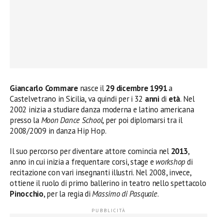
Giancarlo Commare
nasce il
29 dicembre
1991
a
Castelvetrano in Sicilia, va quindi per i 32
anni
di
età
. Nel
2002 inizia a studiare danza moderna e latino americana
presso la
Moon Dance School
, per poi diplomarsi tra il
2008/2009 in danza Hip Hop.
Il suo percorso per diventare attore comincia nel
2013
,
anno in cui inizia a frequentare corsi, stage e
workshop
di
recitazione con vari insegnanti illustri. Nel 2008, invece,
ottiene il ruolo di primo ballerino in teatro nello spettacolo
Pinocchio
, per la regia di
Massimo di Pasquale
.