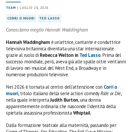
TEAM
| LUGLIO 28, 2026
CORRI O MUORI
TED LASSO
Conosciamo meglio Hannah Waddingham
Hannah Waddingham
è un’attrice, cantante e conduttrice
televisiva britannica diventata una star internazionale
grazie al ruolo di
Rebecca Welton in
Ted Lasso
. Prima del
successo mondiale, però, aveva già alle spalle oltre vent’anni
di lavoro nei musical del West End, a Broadway e in
numerose produzioni televisive.
Nel 2026 è tornata al centro dell’attenzione con
Corri o
muori
, titolo italiano della serie action comedy
Ride or Die
,
nella quale interpreta
Judith Burton
, una donna
apparentemente ordinaria che nasconde l’identità della
spietata assassina professionista
Whiptail
.
Dalla formazione teatrale alla maternità, passando per
Game of Thrones
,
Sex Education
,
The Fall Guy
e
Mission: