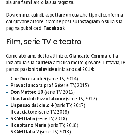
sia una familiare o la sua ragazza.
Dovremmo, quindi, aspettare un qualche tipo di conferma
dal giovane attore, tramite post su
Instagram
o sulla sua
pagina pubblica di
Facebook
.
Film, serie TV e teatro
Come abbiamo detto all’inizio,
Giancarlo Commare
ha
iniziato la sua
carriera
artistica molto giovane. Tuttavia, le
partecipazioni
televisive
iniziano dal 2014:
Che Dio ci aiuti 3
(serie TV, 2014)
Provaci ancora prof 6
(serie TV, 2015)
Don Matteo 10
(serie TV 2016)
I bastardi di Pizzofalcone
(serie TV, 2017)
Un passo dal cielo 4
(serie TV, 2017)
Il cacciatore
(serie TV, 2018)
SKAM Italia
(serie TV, 2018)
Il capitano Maria
(serie TV, 2018)
SKAM Italia 2
(serie TV, 2018)