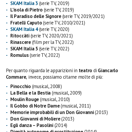
SKAM Italia 3
(serie TV, 2019)
L’isola di Pietro
(serie TV, 2019)
Il Paradiso delle Signore
(serie TV, 2019/2021)
Fratelli Caputo
(serie TV, 2010/2021)
SKAM Italia 4
(serie TV, 2020)
Ritoccàti
(serie TV, 2020/2021)
Rinascere
(film per la TV, 2022)
SKAM Italia 5
(serie TV, 2022)
Romulus
(serie TV, 2022)
Per quanto riguarda le apparizioni in
teatro
di
Giancarlo
Commare
,
invece, possiamo citarne molte di più:
Pinocchio
(musical, 2008)
La Bella e la Bestia
(musical, 2009)
Moulin Rouge
(musical, 2010)
Il Gobbo di Notre Dame
(musical, 2011)
Memorie improbabili di un Don Giovanni
(2013)
Don Giovanni di Moliere
(2013)
Egli danza – Pasolini
(2014)
Dignità autonome di prostituzione
(2014)