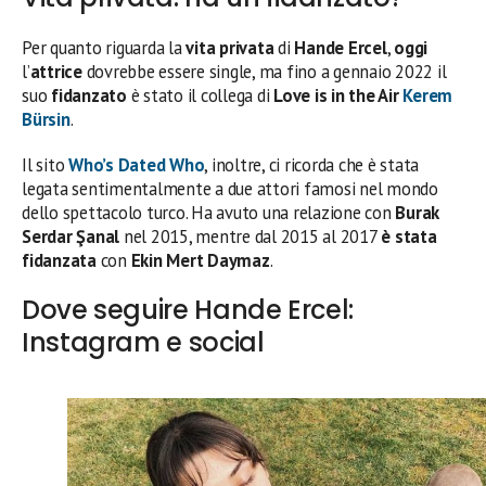
Per quanto riguarda la
vita privata
di
Hande Ercel
,
oggi
l’
attrice
dovrebbe essere single, ma fino a gennaio 2022 il
suo
fidanzato
è stato il collega di
Love is in the Air
Kerem
Bürsin
.
Il sito
Who’s Dated Who
, inoltre, ci ricorda che è stata
legata sentimentalmente a due attori famosi nel mondo
dello spettacolo turco. Ha avuto una relazione con
Burak
Serdar Şanal
nel 2015, mentre dal 2015 al 2017
è stata
fidanzata
con
Ekin Mert Daymaz
.
Dove seguire Hande Ercel:
Instagram e social