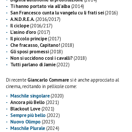
Ti hanno portato via all’alba
(2014)
San Francesco cunta lu vangelu cu li frati sei
(2016)
A.N.D.R.E.A.
(2016/2017)
Il ciclope
(2016/217)
L’asino d’oro
(2017)
Il piccolo principe
(2017)
Che fracasso, Capitano!
(2018)
Gli sposi promessi
(2018)
Non si uccidono così i cavalli?
(2018)
Tutti parlano di Jamie
(2022)
Di recente
Giancarlo Commare
si è anche approcciato al
cinema, recitando in pellicole come:
Maschile singolare
(2020)
Ancora più Bello
(2021)
Blackout Love
(2021)
Sempre più bello
(2022)
Nuovo Olimpo
(2023)
Maschile Plurale
(2024)