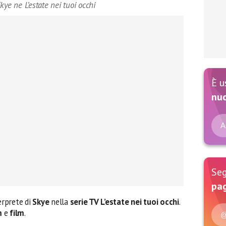
ye ne L’estate nei tuoi occhi
È u
nu
A
Seg
pag
terprete di
Skye
nella
serie TV L’estate nei tuoi occhi
.
m
e
film
.
@