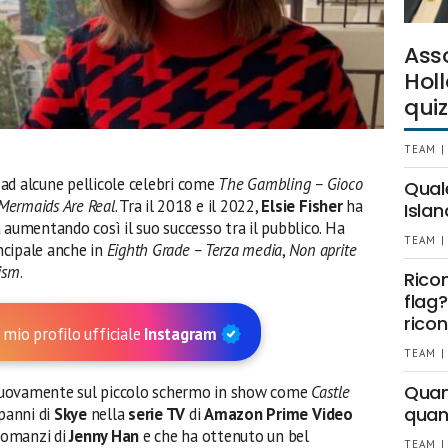
Ass
Holl
quiz
TEAM |
ad alcune pellicole celebri come
The Gambling – Gioco
Qual
 Mermaids Are Real
. Tra il 2018 e il 2022,
Elsie Fisher
ha
Islan
 aumentando così il suo successo tra il pubblico. Ha
TEAM |
incipale anche in
Eighth Grade – Terza media
,
Non aprite
cism
.
Rico
flag?
ricon
 mio profilo ufficiale
Instagram
TEAM |
Quant
nuovamente sul piccolo schermo in show come
Castle
quan
 panni di
Skye
nella
serie TV
di
Amazon Prime Video
 romanzi di
Jenny Han
e che ha ottenuto un bel
TEAM |