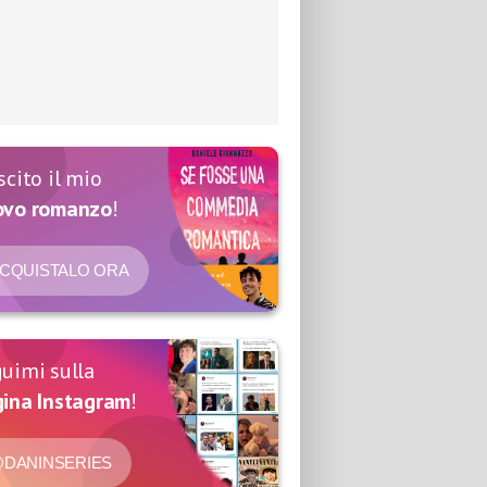
scito il mio
ovo romanzo
!
CQUISTALO ORA
uimi sulla
ina Instagram
!
DANINSERIES