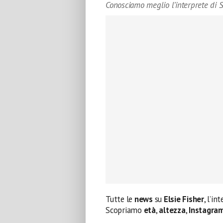
Conosciamo meglio l’interprete di Sk
Tutte le
news
su
Elsie Fisher
, l’in
Scopriamo
età
,
altezza
,
Instagra