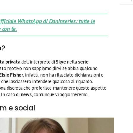
 ufficiale WhatsApp di Daninseries: tutte le
 con te.
e?
ita privata
dell’interprete di
Skye
nella
serie
esto motivo non sappiamo dirvi se abbia qualcuno
Elsie Fisher
, infatti, non ha rilasciato dichiarazioni o
che lasciassero intendere qualcosa al riguardo.
ona discreta che preferisce mantenere questo aspetto
. In caso di
news
, comunque vi aggiorneremo.
am e social