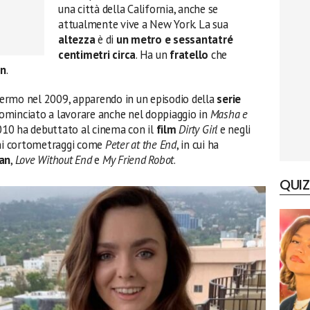
una città della California, anche se
attualmente vive a New York. La sua
altezza
è di
un metro e sessantatré
centimetri circa
. Ha un
fratello
che
an
.
chermo nel 2009, apparendo in un episodio della
serie
cominciato a lavorare anche nel doppiaggio in
Masha e
010 ha debuttato al cinema con il
film
Dirty Girl
e negli
uni cortometraggi come
Peter at the End
, in cui ha
an
,
Love Without End
e
My Friend Robot
.
QUIZ