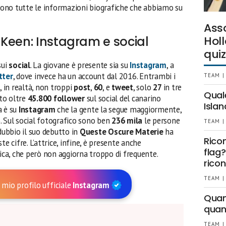
ono tutte le informazioni biografiche che abbiamo su
Ass
Keen: Instagram e social
Holl
quiz
sui
social
. La giovane è presente sia su
Instagram
, a
tter
, dove invece ha un account dal 2016. Entrambi i
TEAM |
, in realtà, non troppi
post
,
60
, e
tweet
, solo
27
in tre
Qual
to oltre
45.800 follower
sul social del canarino
Islan
a è su
Instagram
che la gente la segue maggiormente,
. Sul social fotografico sono ben
236 mila
le persone
TEAM |
dubbio il suo debutto in
Queste Oscure Materie
ha
Rico
e cifre. L’attrice, infine, è presente anche
flag?
ca, che però non aggiorna troppo di frequente.
ricon
TEAM |
 mio profilo ufficiale
Instagram
Quant
quan
TEAM |