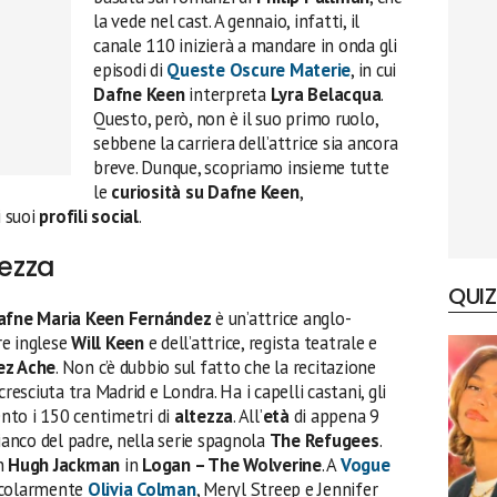
la vede nel cast. A gennaio, infatti, il
canale 110 inizierà a mandare in onda gli
episodi di
Queste Oscure Materie
, in cui
Dafne Keen
interpreta
Lyra Belacqua
.
Questo, però, non è il suo primo ruolo,
sebbene la carriera dell’attrice sia ancora
breve. Dunque, scopriamo insieme tutte
le
curiosità su Dafne Keen
,
i suoi
profili social
.
tezza
QUIZ
afne Maria Keen Fernández
è un’attrice anglo-
ore inglese
Will Keen
e dell’attrice, regista teatrale e
ez Ache
. Non c’è dubbio sul fatto che la recitazione
resciuta tra Madrid e Londra. Ha i capelli castani, gli
nto i 150 centimetri di
altezza
. All’
età
di appena 9
fianco del padre, nella serie spagnola
The Refugees
.
on
Hugh Jackman
in
Logan – The Wolverine
. A
Vogue
icolarmente
Olivia Colman
, Meryl Streep e Jennifer