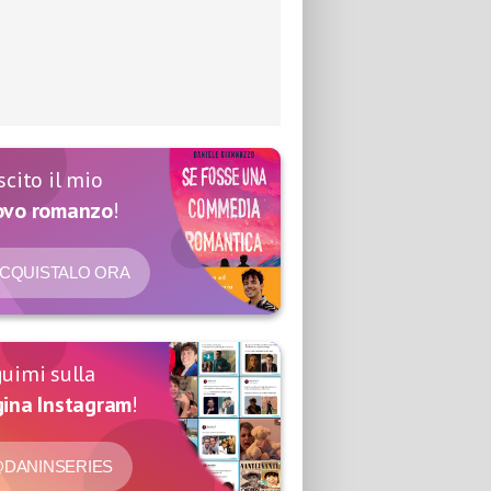
scito il mio
ovo romanzo
!
CQUISTALO ORA
uimi sulla
ina Instagram
!
DANINSERIES