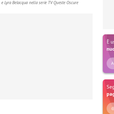
n e Lyra Belacqua nella serie TV Queste Oscure
È u
nu
A
Seg
pag
@