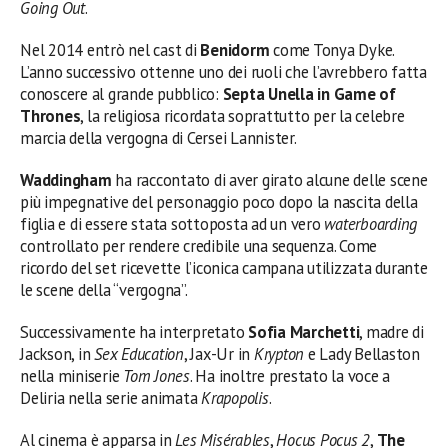
Going Out
.
Nel 2014 entrò nel cast di
Benidorm
come Tonya Dyke.
L’anno successivo ottenne uno dei ruoli che l’avrebbero fatta
conoscere al grande pubblico:
Septa Unella in Game of
Thrones
, la religiosa ricordata soprattutto per la celebre
marcia della vergogna di Cersei Lannister.
Waddingham
ha raccontato di aver girato alcune delle scene
più impegnative del personaggio poco dopo la nascita della
figlia e di essere stata sottoposta ad un vero
waterboarding
controllato per rendere credibile una sequenza. Come
ricordo del set ricevette l’iconica campana utilizzata durante
le scene della “vergogna”.
Successivamente ha interpretato
Sofia Marchetti
, madre di
Jackson, in
Sex Education
, Jax-Ur in
Krypton
e Lady Bellaston
nella miniserie
Tom Jones
. Ha inoltre prestato la voce a
Deliria nella serie animata
Krapopolis
.
Al cinema è apparsa in
Les Misérables
,
Hocus Pocus 2
,
The