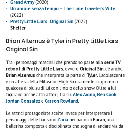
Grand Army
(2020)
Un amore senza tempo – The Time Traveler’s Wife
(2022)
Pretty Little Liars: Original Sin
(2022)
Shelter
Brian Altemus è Tyler in Pretty Little Liars
Original Sin
Tra i personaggi maschili che prendono parte alla
serie TV
reboot di Pretty Little Liars
, ovvero
Original Sin
, c’è anche
Brian Altemus
che interpreta la parte di
Tyler
. L’adolescente
è un atleta della Millwood High. Sicuramente scopriremo
qualcosa di più su di lui con l’inizio dello show. Oltre a lui
figurano anche altri attori, tra cui
Alex Aiono
,
Ben Cook
,
Jordan Gonzalez
e
Carson Rowland
.
Le attrici protagoniste scelte invece per interpretare i
personaggi delle liar sono
Zaria
nei panni di
Faran
, una
ballerina composta e disciplinata che sogna di andare via da