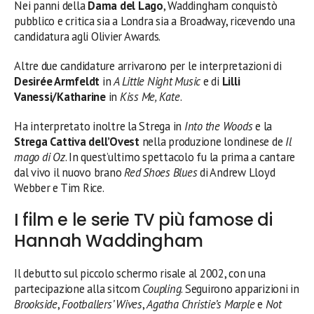
Nei panni della
Dama del Lago
, Waddingham conquistò
pubblico e critica sia a Londra sia a Broadway, ricevendo una
candidatura agli Olivier Awards.
Altre due candidature arrivarono per le interpretazioni di
Desirée Armfeldt
in
A Little Night Music
e di
Lilli
Vanessi/Katharine
in
Kiss Me, Kate
.
Ha interpretato inoltre la Strega in
Into the Woods
e la
Strega Cattiva dell’Ovest
nella produzione londinese de
Il
mago di Oz
. In quest’ultimo spettacolo fu la prima a cantare
dal vivo il nuovo brano
Red Shoes Blues
di Andrew Lloyd
Webber e Tim Rice.
I film e le serie TV più famose di
Hannah Waddingham
Il debutto sul piccolo schermo risale al 2002, con una
partecipazione alla sitcom
Coupling
. Seguirono apparizioni in
Brookside
,
Footballers’ Wives
,
Agatha Christie’s Marple
e
Not