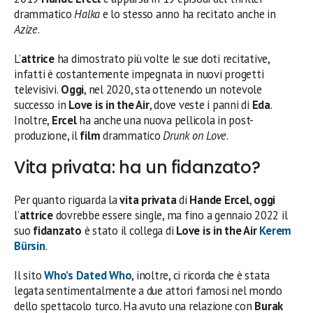
drammatico
Halka
e lo stesso anno ha recitato anche in
Azize
.
L’
attrice
ha dimostrato più volte le sue doti recitative,
infatti è costantemente impegnata in nuovi progetti
televisivi.
Oggi
, nel 2020, sta ottenendo un notevole
successo in
Love is in the Air
, dove veste i panni di
Eda
.
Inoltre,
Ercel
ha anche una nuova pellicola in post-
produzione, il
film
drammatico
Drunk on Love
.
Vita privata: ha un fidanzato?
Per quanto riguarda la
vita privata
di
Hande Ercel
,
oggi
l’
attrice
dovrebbe essere single, ma fino a gennaio 2022 il
suo
fidanzato
è stato il collega di
Love is in the Air
Kerem
Bürsin
.
Il sito
Who’s Dated Who
, inoltre, ci ricorda che è stata
legata sentimentalmente a due attori famosi nel mondo
dello spettacolo turco. Ha avuto una relazione con
Burak