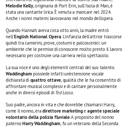
Melodie Kelly
, originaria di Port Erin, sull’Isola di Man, è
stata una cantante lirica. È venuta a mancare nel 2024.
Anche i nonni materni lavoravano nel mondo dell’opera.
Quando Hannah aveva circa otto anni, la madre entrò
nell’
English National Opera
. L’infanzia dell’attrice trascorse
quindi tra camerini, prove, costumi e palcoscenici: un
ambiente che le permise di conoscere molto presto il lavoro
necessario per costruire una carriera nello spettacolo.
La sua voce è uno degli elementi centrali del suo talento.
Waddingham
possiede infatti un’estensione vocale
dichiarata di
quattro ottave
, qualità che le ha consentito di
affrontare musical complessi e di cantare personalmente
anche in diversi episodi di
Ted Lasso
.
Suo padre, ancora in vita e che dovrebbe chiamarsi Harry,
come il nonno, era
direttore marketing
e
agente speciale
volontario della polizia fluviale
. A proposito del nonno
paterno
Harry Waddingham
, fu un veterano della Seconda