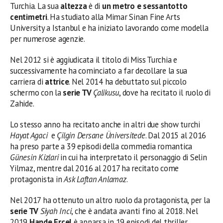
Turchia. La sua
altezza
è di
un metro e sessantotto
centimetri
. Ha studiato alla Mimar Sinan Fine Arts
University a Istanbul e ha iniziato lavorando come modella
per numerose agenzie.
Nel 2012 si è aggiudicata il titolo di Miss Turchia e
successivamente ha cominciato a far decollare la sua
carriera di
attrice
. Nel 2014 ha debuttato sul piccolo
schermo con la
serie TV
Çalikusu
, dove ha recitato il ruolo di
Zahide.
Lo stesso anno ha recitato anche in altri due show turchi
Hayat Agaci
e
Çilgin Dersane Üniversitede
. Dal 2015 al 2016
ha preso parte a 39 episodi della commedia romantica
Günesin Kizlari
in cui ha interpretato il personaggio di Selin
Yilmaz, mentre dal 2016 al 2017 ha recitato come
protagonista in
Ask Laftan Anlamaz
.
Nel 2017 ha ottenuto un altro ruolo da protagonista, per la
serie TV
Siyah Inci
, che è andata avanti fino al 2018. Nel
2019
Hande Ercel
è apparsa in 19 episodi del thriller