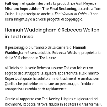
Fall Guy
, nel quale interpreta la produttrice Gail Meyer, e
Mission: Impossible – The Final Reckoning
, accanto a Tom
Cruise. Ha partecipato anche a
The Woman in Cabin 10
con
Keira Knightley e a diversi progetti di doppiaggio.
Hannah Waddingham è Rebecca Welton
in Ted Lasso
Il personaggio più famoso della carriera di
Hannah
Waddingham
è senza dubbio
Rebecca Welton
, proprietaria
dell’AFC Richmond in
Ted Lasso
.
All’inizio della serie Rebecca assume Ted con l’obiettivo
segreto di distruggere la squadra appartenuta all’ex marito
Rupert, dal quale ha subito anni di tradimenti e umiliazioni.
Quello che potrebbe sembrare un personaggio freddo e
antagonista cambia però rapidamente.
Grazie al rapporto con Ted, Keeley, Higgins e i giocatori del
Richmond, Rebecca ritrova fiducia in sé stessa e trasforma il