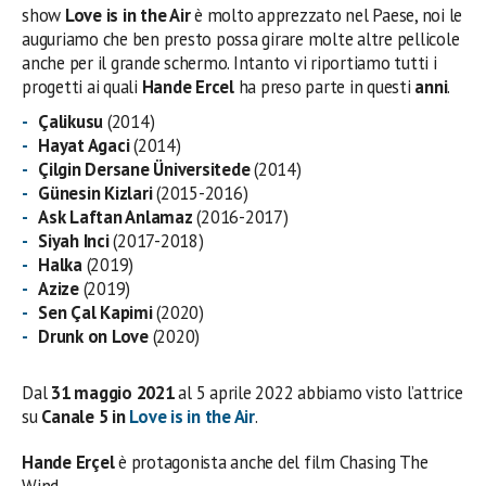
show
Love is in the Air
è molto apprezzato nel Paese, noi le
auguriamo che ben presto possa girare molte altre pellicole
anche per il grande schermo. Intanto vi riportiamo tutti i
progetti ai quali
Hande Ercel
ha preso parte in questi
anni
.
Çalikusu
(2014)
Hayat Agaci
(2014)
Çilgin Dersane Üniversitede
(2014)
Günesin Kizlari
(2015-2016)
Ask Laftan Anlamaz
(2016-2017)
Siyah Inci
(2017-2018)
Halka
(2019)
Azize
(2019)
Sen Çal Kapimi
(2020)
Drunk on Love
(2020)
Dal
31 maggio 2021
al 5 aprile 2022 abbiamo visto l’attrice
su
Canale 5 in
Love is in the Air
.
Hande Erçel
è protagonista anche del film Chasing The