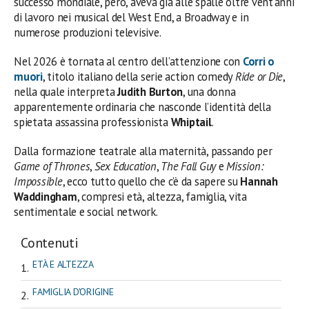
successo mondiale, però, aveva già alle spalle oltre vent’anni
di lavoro nei musical del West End, a Broadway e in
numerose produzioni televisive.
Nel 2026 è tornata al centro dell’attenzione con
Corri o
muori
, titolo italiano della serie action comedy
Ride or Die
,
nella quale interpreta
Judith Burton
, una donna
apparentemente ordinaria che nasconde l’identità della
spietata assassina professionista
Whiptail
.
Dalla formazione teatrale alla maternità, passando per
Game of Thrones
,
Sex Education
,
The Fall Guy
e
Mission:
Impossible
, ecco tutto quello che c’è da sapere su
Hannah
Waddingham
, compresi età, altezza, famiglia, vita
sentimentale e social network.
Contenuti
ETÀ E ALTEZZA
FAMIGLIA D'ORIGINE