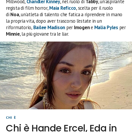
Millwood,
Chandler Kinney
, nel ruolo di
Tabby
, un’aspirante
regista di film horror,
Maia Reficco
, scelta per il ruolo
di
Noa
, un’atleta di talento che fatica a riprendere in mano
la propria vita, dopo aver trascorso l’estate in un
riformatorio,
Bailee Madison
per
Imogen
e
Malia Pyles
per
Minnie
, la più giovane tra le liar.
CHI È
Chi è Hande Ercel, Eda in