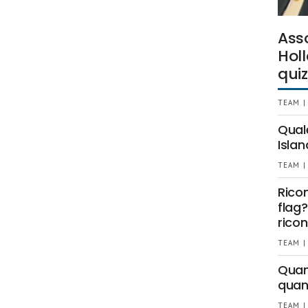
Ass
Holl
quiz
TEAM |
Qual
Islan
TEAM |
Rico
flag?
ricon
TEAM |
Quant
quan
TEAM |