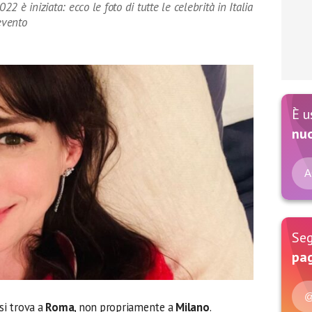
 è iniziata: ecco le foto di tutte le celebrità in Italia
evento
È u
nu
A
Seg
pag
@
si trova a
Roma
, non propriamente a
Milano
.