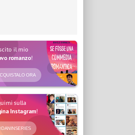
scito il mio
ovo romanzo
!
CQUISTALO ORA
uimi sulla
ina Instagram
!
DANINSERIES