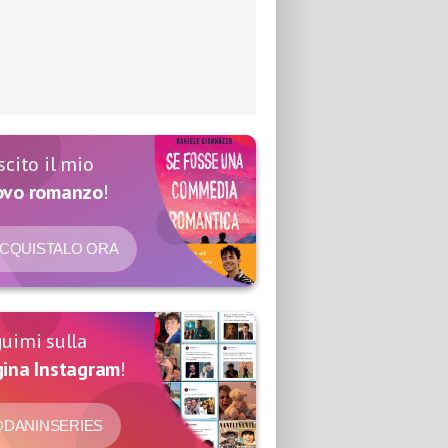
scito il mio
ovo romanzo
!
CQUISTALO ORA
uimi sulla
ina Instagram
!
DANINSERIES