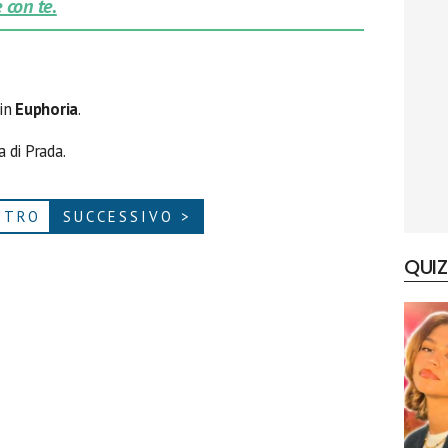
 con te.
 in
Euphoria
.
a di Prada.
ETRO
SUCCESSIVO >
QUIZ