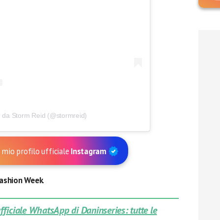
o da Storm Reid (@stormreid)
 mio profilo ufficiale
Instagram
ashion Week
.
 ufficiale WhatsApp di Daninseries: tutte le