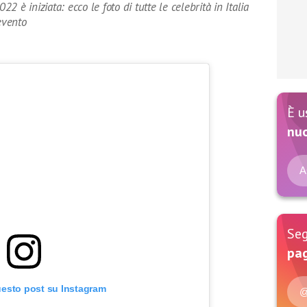
 è iniziata: ecco le foto di tutte le celebrità in Italia
evento
È u
nu
A
Seg
pag
uesto post su Instagram
@