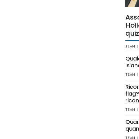
Ass
Holl
quiz
TEAM |
Qual
Islan
TEAM |
Rico
flag?
ricon
TEAM |
Quant
quan
TEAM |