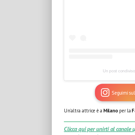
Un post condivis
Seguimi sul
Un’altra attrice è a
Milano
per la
F
Clicca qui per unirti al canale