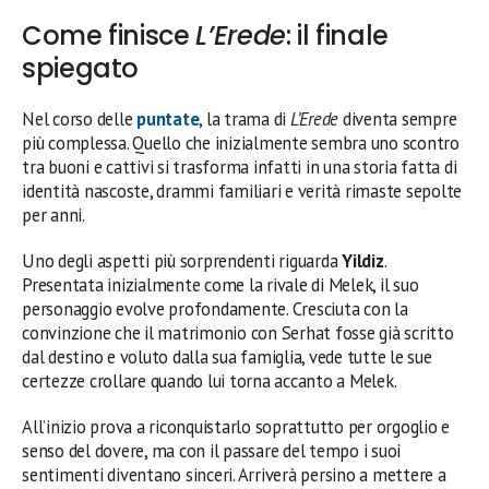
Come finisce
L’Erede
: il finale
spiegato
Nel corso delle
puntate
, la trama di
L’Erede
diventa sempre
più complessa. Quello che inizialmente sembra uno scontro
tra buoni e cattivi si trasforma infatti in una storia fatta di
identità nascoste, drammi familiari e verità rimaste sepolte
per anni.
Uno degli aspetti più sorprendenti riguarda
Yildiz
.
Presentata inizialmente come la rivale di Melek, il suo
personaggio evolve profondamente. Cresciuta con la
convinzione che il matrimonio con Serhat fosse già scritto
dal destino e voluto dalla sua famiglia, vede tutte le sue
certezze crollare quando lui torna accanto a Melek.
All’inizio prova a riconquistarlo soprattutto per orgoglio e
senso del dovere, ma con il passare del tempo i suoi
sentimenti diventano sinceri. Arriverà persino a mettere a