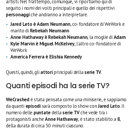
artisti. Nel frattempo, comunque, vi riportiamo qui di
seguito i nomi dei volti principali e quello dei rispettivi
personaggi
che andranno a interpretare.
Jared Leto è Adam Neumann
, co-fondatore di WeWork e
marito di
Rebekah Neumann
Anne Hathaway è
Rebekah Neumann
, la moglie di
Adam
Kyle Marvin è Miguel McKelvey
, l’altro co-fondatore di
WeWork
America Ferrera è Elishia Kennedy
Questi, quindi, gli
attori
principali della
serie TV
.
Quanti episodi ha la serie TV?
WeCrashed
è stata pensata come una miniserie, e sappiamo
da quanti
episodi
sarà composto lo show con
Jared Leto
. Il
numero delle
puntate
della
serie TV
che vede tra i
protagonisti anche
Anne Hathaway
, è stato stabilito a
8
,
della durata di circa 50 minuti ciascuno.