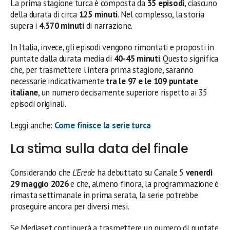
La prima stagione turca è composta da
35 episodi
, ciascuno
della durata di circa
125 minuti
. Nel complesso, la storia
supera i
4.370 minuti
di narrazione.
In Italia, invece, gli episodi vengono rimontati e proposti in
puntate dalla durata media di
40-45 minuti
. Questo significa
che, per trasmettere l’intera prima stagione, saranno
necessarie indicativamente
tra le 97 e le 109 puntate
italiane
, un numero decisamente superiore rispetto ai 35
episodi originali.
Leggi anche:
Come finisce la serie turca
La stima sulla data del finale
Considerando che
L’Erede
ha debuttato su Canale 5
venerdì
29 maggio 2026
e che, almeno finora, la programmazione è
rimasta settimanale in prima serata, la serie potrebbe
proseguire ancora per diversi mesi.
Se Mediaset continuerà a trasmettere un numero di puntate