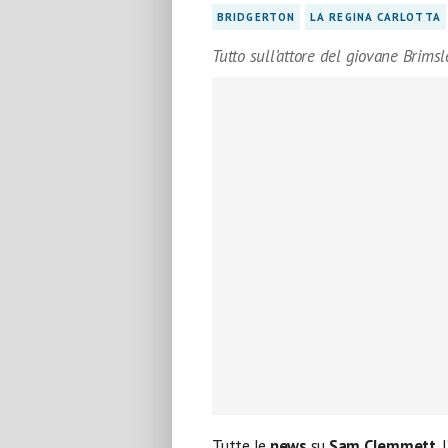
BRIDGERTON
LA REGINA CARLOTTA
Tutto sull’attore del giovane Brimsl
Tutte le
news
su
Sam Clemmett
, l