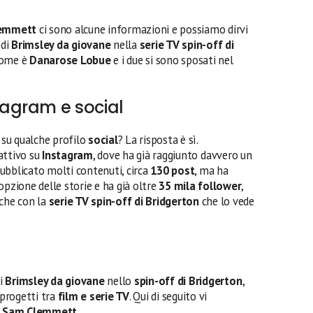
emmett
ci sono alcune informazioni e possiamo dirvi
 di
Brimsley da giovane
nella
serie TV spin-off di
 nome è
Danarose Lobue
e i due si sono sposati nel
agram e social
su qualche profilo
social
? La risposta è sì.
attivo su
Instagram
, dove ha già raggiunto davvero un
bblicato molti contenuti, circa
130 post
, ma ha
opzione delle storie e ha già oltre
35 mila follower
,
che con la
serie TV spin-off di Bridgerton
che lo vede
di
Brimsley da giovane
nello
spin-off di Bridgerton
,
 progetti tra
film e serie TV
. Qui di seguito vi
i
Sam Clemmett
.