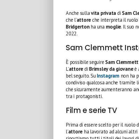
Anche sulla
vita privata
di
Sam Cl
che l’
attore
che interpreta il ruolo
Bridgerton
ha una
moglie
. Il suo
2022.
Sam Clemmett Inst
È possibile seguire
Sam Clemmett
L’
attore
di
Brimsley da giovane
è 
bel seguito. Su
Instagram
non ha pu
condiviso qualcosa anche tramite l’
che sicuramente aumenteranno an
tra i protagonisti.
Film e serie TV
Prima di essere scelto per il ruolo 
l’
attore
ha lavorato ad alcuni altri
riportiamo tutti i titoli dei lavori d