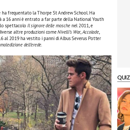
e ha frequentato la Thorpe St Andrew School. Ha
ià a 16 anni è entrato a far parte della National Youth
 lo spettacolo
Il signore delle mosche
nel 2011, e
diverse altre produzioni come
Nivelli’s War
,
Accolade
,
16 al 2019 ha vestito i panni di Albus Severus Potter
 maledizione dell’erede
.
QUIZ