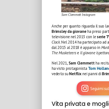
Sam Clemmett Instagram
Anche per quanto riguarda il suo la
Brimsley da giovane
ha preso part
televisione nel 2013 con le
serie T
Clock
. Nel 2014 ha partecipato ad 
dal 2015 al 2018 è apparso in
Murd
The Musketeers
e
Il giovane ispetto
Nel 2021,
Sam Clemmett
ha recit
ha visto protagonista
Tom Hollan
vederlo su
Netflix
nei panni di
Bri
Seguimi sul
Vita privata e mogl