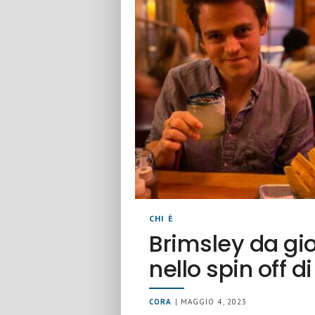
CHI È
Brimsley da gio
nello spin off d
CORA
| MAGGIO 4, 2023