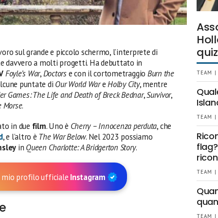
Ass
Holl
quiz
voro sul grande e piccolo schermo, l’interprete di
e davvero a molti progetti. Ha debuttato in
V
Foyle’s War
,
Doctors
e con il cortometraggio
Burn the
TEAM |
alcune puntate di
Our World War
e
Holby City
, mentre
Qual
er Games: The Life and Death of Breck Bednar
,
Survivor
,
Islan
re Morse
.
TEAM |
ato in due
film
. Uno è
Cherry – Innocenza perduta
, che
Rico
d
, e l’altro è
The War Below
. Nel 2023 possiamo
flag?
msley
in
Queen Charlotte: A Bridgerton Story
.
ricon
TEAM |
 mio profilo ufficiale
Instagram
Quant
quan
ie
TEAM |