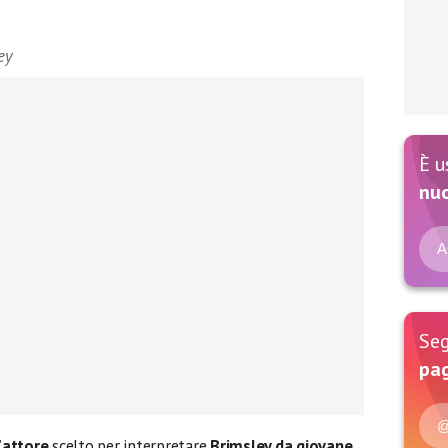
ey
È u
nu
A
Seg
pag
@
’
attore
scelto per interpretare
Brimsley da giovane