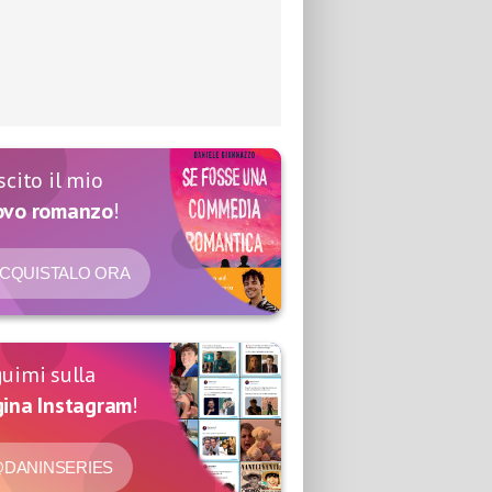
scito il mio
ovo romanzo
!
CQUISTALO ORA
uimi sulla
ina Instagram
!
DANINSERIES