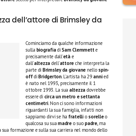
zza dell’attore di Brimsley da
Cominciamo da qualche informazione
sulla
biografia
di
Sam Clemmett
e
precisamente dall’
età
e
dall’
altezza
dell’
attore
che interpreta la
parte di
Brimsley da giovane
nello
spin-
off
di
Bridgerton
. L’artista ha 29
anni
ed
è nato nel 1993, precisamente il 1
ottobre 1993. La sua
altezza
dovrebbe
essere di
circa un metro e settanta
centimetri
. Non ci sono informazioni
riguardanti la sua famiglia, infatti non
sappiamo dirvi se ha
fratelli
o
sorelle
o
qualcosa su sua
madre
o suo
padre
, ma
la sua formazione e sulla sua carriera nel mondo dello