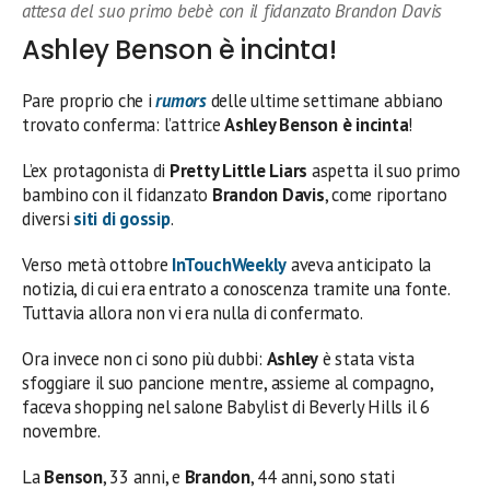
attesa del suo primo bebè con il fidanzato Brandon Davis
Ashley Benson è incinta!
Pare proprio che i
rumors
delle ultime settimane abbiano
trovato conferma: l’attrice
Ashley Benson è incinta
!
L’ex protagonista di
Pretty Little Liars
aspetta il suo primo
bambino con il fidanzato
Brandon Davis
, come riportano
diversi
siti di gossip
.
Verso metà ottobre
InTouchWeekly
aveva anticipato la
notizia, di cui era entrato a conoscenza tramite una fonte.
Tuttavia allora non vi era nulla di confermato.
Ora invece non ci sono più dubbi:
Ashley
è stata vista
sfoggiare il suo pancione mentre, assieme al compagno,
faceva shopping nel salone Babylist di Beverly Hills il 6
novembre.
La
Benson
, 33 anni, e
Brandon
, 44 anni, sono stati