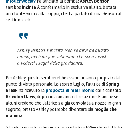
InTouchWeekly
ha lanciato la bomba:
Ashley Benson
sarebbe
incinta
. A confermarlo in esclusiva al sito, è stata
una fonte vicino alla coppia, che ha parlato di una Benson al
settimo cielo.
Ashley Benson è incinta. Non so dirvi da quanto
tempo, ma è da fine settembre che sono iniziati
a vedersi i segni della gravidanza.
Per Ashley questo sembrerebbe essere un anno propizio dal
punto di vista personale. Lo scorso luglio, l’attrice di
Spring
Break
ha ricevuto la
proposta di matrimonio
dal fidanzato
Brandon Davis
, dopo circa un anno di relazione. E anche se
alcuni credono che l’attrice sia già convolata a nozze in gran
segreto, presto Ashley potrebbe diventare sia
moglie che
mamma
.
Stando a quanto si legge ancora su InTouchWeekly, infatti, lo