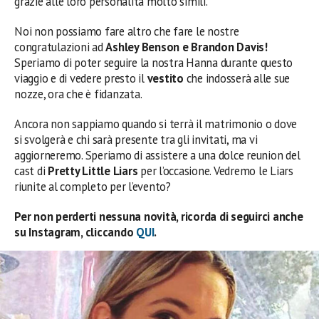
grazie alle loro personalità molto simili.
Noi non possiamo fare altro che fare le nostre
congratulazioni ad
Ashley Benson e Brandon Davis!
Speriamo di poter seguire la nostra Hanna durante questo
viaggio e di vedere presto il
vestito
che indosserà alle sue
nozze, ora che è fidanzata.
Ancora non sappiamo quando si terrà il matrimonio o dove
si svolgerà e chi sarà presente tra gli invitati, ma vi
aggiorneremo. Speriamo di assistere a una dolce reunion del
cast di
Pretty Little Liars
per l’occasione. Vedremo le Liars
riunite al completo per l’evento?
Per non perderti nessuna novità, ricorda di seguirci anche
su Instagram, cliccando
QUI
.