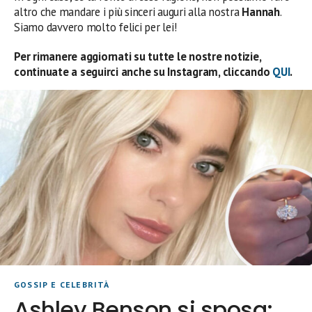
altro che mandare i più sinceri auguri alla nostra
Hannah
.
Siamo davvero molto felici per lei!
Per rimanere aggiornati su tutte le nostre notizie,
continuate a seguirci anche su Instagram, cliccando
QUI
.
GOSSIP E CELEBRITÀ
Ashley Benson si sposa: