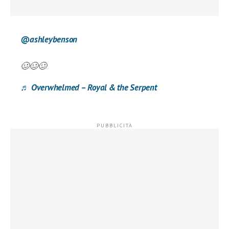
@ashleybenson
🥴🥴🥴
♬ Overwhelmed – Royal & the Serpent