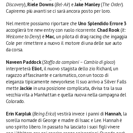
Discovery
),
Riele Downs
(
Bel-Air
) e
Jake Manley
(
The Order
).
Capiremo più avanti se ci sarà ancora posto per loro.
Nel mentre possiamo riportare che
Uno Splendido Errore 3
accoglierà tre new entry con ruolo ricorrente.
Chad Rook
(
It:
Welcome to Derry
) è
Mac
, un pilota di drag racing che ingaggia
Cole per rimettere a nuovo il motore di una delle sue auto
da corsa.
Naveen Paddock
(
Stoffa da campioni – Cambio di gioco
)
interpreterà
Eliot
, il nuovo stagista dello zio Richard, un
ragazzo affascinante e carismatico, con un tocco di
eleganza tipicamente newyorkese. Il suo arrivo a Silver Falls
mette
Jackie
in una posizione complicata, divisa tra la sua
vecchia vita a Manhattan e quella nuova nella campagna del
Colorado.
Erin Karpluk
(
Being Erica
) vestirà invece i panni di
Hannah
, la
sorella nomade di George e madre di Isaac e Lee. Hannah è
uno spirito libero. In passato ha lasciato i suoi figli vivere