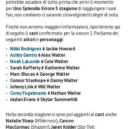
potrebbe accadere di tutto prima che arrivi il momento
per
Uno Splendio Errore 3 stagione
di raggiungere i suoi
fan, non crediamo ci saranno stravolgimenti degni di nota.
Finché non avremo maggiori informazioni, riporteremo qui
di seguito il
cast
confermato per la
season
2. Parliamo dei
seguenti
attori
e
personaggi
:
Nikki Rodriguez
è Jackie Howard
Ashby Gentry
è Alex Walter
Noah LaLonde
è Cole Walter
Sarah Rafferty è Katherine Walter
Marc Blucas è George Walter
Connor Stanhope è Danny Walter
Johnny Link è Will Walter
Corey Fogelmanis
è Nathan Walter
Jaylan Evans è Skylar Summerhill
Nella seconda stagione si sono poi aggiunti al
cast
anche
Natalie Sharp
(
Wilderness
),
Carson
MacCormac
(
Shazam!
),
Janet Kidder
(
Star Trek: