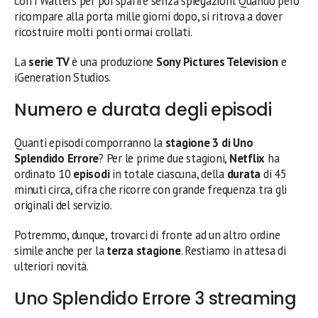
con i Walters per poi sparire senza spiegazioni. Quando però
ricompare alla porta mille giorni dopo, si ritrova a dover
ricostruire molti ponti ormai crollati.
La
serie TV
è una produzione
Sony Pictures Television
e
iGeneration Studios.
Numero e durata degli episodi
Quanti episodi comporranno la
stagione 3 di Uno
Splendido Errore
? Per le prime due stagioni,
Netflix
ha
ordinato 10
episodi
in totale ciascuna, della
durata
di 45
minuti circa, cifra che ricorre con grande frequenza tra gli
originali del servizio.
Potremmo, dunque, trovarci di fronte ad un altro ordine
simile anche per la
terza stagione
. Restiamo in attesa di
ulteriori novità.
Uno Splendido Errore 3 streaming