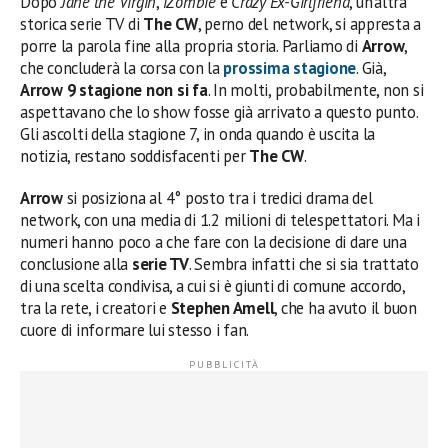
Dopo
Jane the Virgin
,
iZombie
e
Crazy Ex-Girlfriend
, un’altra
storica serie TV di
The CW
, perno del network, si appresta a
porre la parola fine alla propria storia. Parliamo di
Arrow
,
che concluderà la corsa con la
prossima stagione
. Già,
Arrow 9 stagione non si fa
. In molti, probabilmente, non si
aspettavano che lo show fosse già arrivato a questo punto.
Gli ascolti della stagione 7, in onda quando è uscita la
notizia, restano soddisfacenti per
The CW
.
Arrow
si posiziona al 4° posto tra i tredici drama del
network, con una media di 1.2 milioni di telespettatori. Ma i
numeri hanno poco a che fare con la decisione di dare una
conclusione alla
serie TV
. Sembra infatti che si sia trattato
di una scelta condivisa, a cui si è giunti di comune accordo,
tra la rete, i creatori e
Stephen Amell
, che ha avuto il buon
cuore di informare lui stesso i fan.