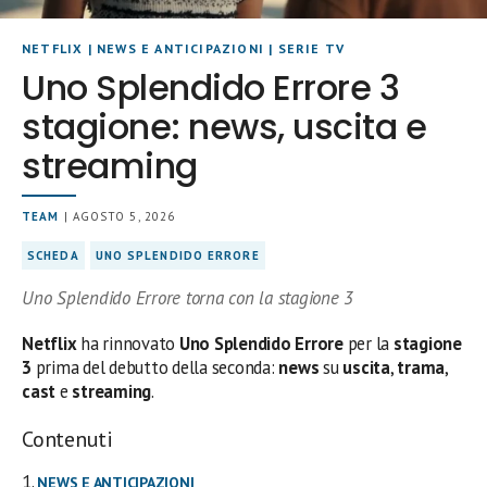
NETFLIX
|
NEWS E ANTICIPAZIONI
|
SERIE TV
Uno Splendido Errore 3
stagione: news, uscita e
streaming
TEAM
| AGOSTO 5, 2026
SCHEDA
UNO SPLENDIDO ERRORE
Uno Splendido Errore torna con la stagione 3
Netflix
ha rinnovato
Uno Splendido Errore
per la
stagione
3
prima del debutto della seconda:
news
su
uscita
,
trama
,
cast
e
streaming
.
Contenuti
NEWS E ANTICIPAZIONI