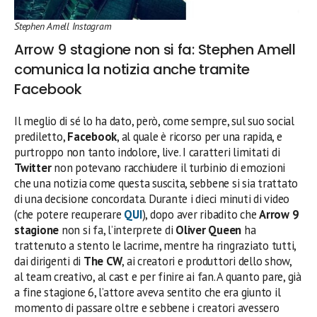
Stephen Amell Instagram
Arrow 9 stagione non si fa: Stephen Amell
comunica la notizia anche tramite
Facebook
Il meglio di sé lo ha dato, però, come sempre, sul suo social
prediletto,
Facebook
, al quale è ricorso per una rapida, e
purtroppo non tanto indolore, live. I caratteri limitati di
Twitter
non potevano racchiudere il turbinio di emozioni
che una notizia come questa suscita, sebbene si sia trattato
di una decisione concordata. Durante i dieci minuti di video
(che potere recuperare
QUI
), dopo aver ribadito che
Arrow 9
stagione
non si fa, l’interprete di
Oliver Queen
ha
trattenuto a stento le lacrime, mentre ha ringraziato tutti,
dai dirigenti di
The CW
, ai creatori e produttori dello show,
al team creativo, al cast e per finire ai fan. A quanto pare, già
a fine stagione 6, l’attore aveva sentito che era giunto il
momento di passare oltre e sebbene i creatori avessero