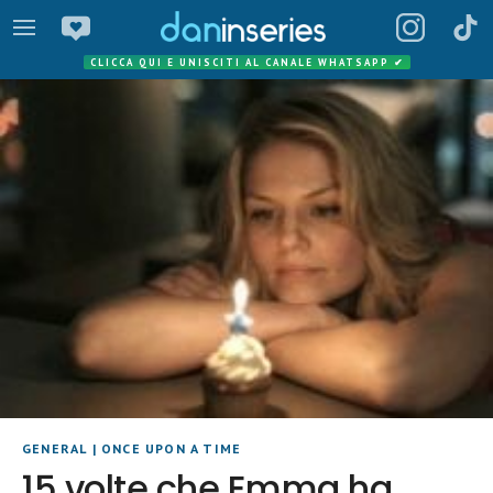
CLICCA QUI E UNISCITI AL CANALE WHATSAPP
✔
GENERAL
|
ONCE UPON A TIME
15 volte che Emma ha