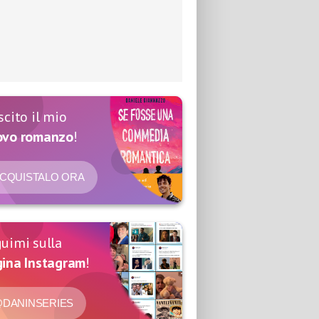
scito il mio
ovo romanzo
!
CQUISTALO ORA
uimi sulla
ina Instagram
!
DANINSERIES