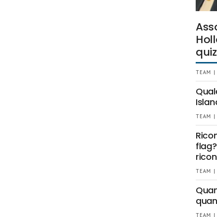
Ass
Holl
quiz
TEAM |
Qual
Islan
TEAM |
Rico
flag?
ricon
TEAM |
Quant
quan
TEAM |