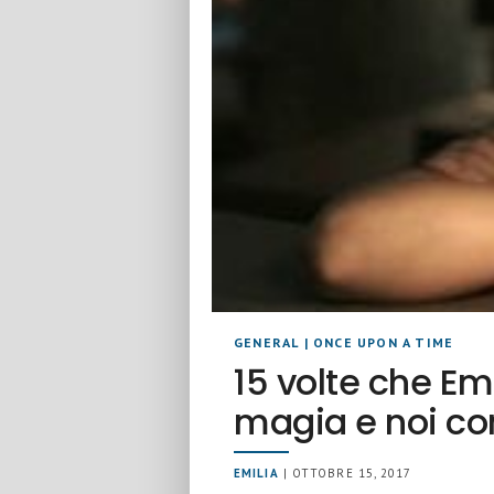
GENERAL
|
ONCE UPON A TIME
15 volte che E
magia e noi con
EMILIA
| OTTOBRE 15, 2017