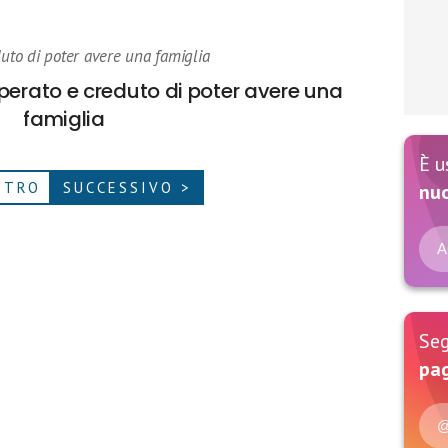
duto di poter avere una famiglia
sperato e creduto di poter avere una
famiglia
È u
ETRO
SUCCESSIVO >
nu
A
Seg
pag
@