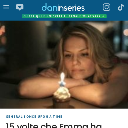
CLICCA QUI E UNISCITI AL CANALE WHATSAPP
✔
GENERAL
|
ONCE UPON A TIME
15 volte che Emma ha