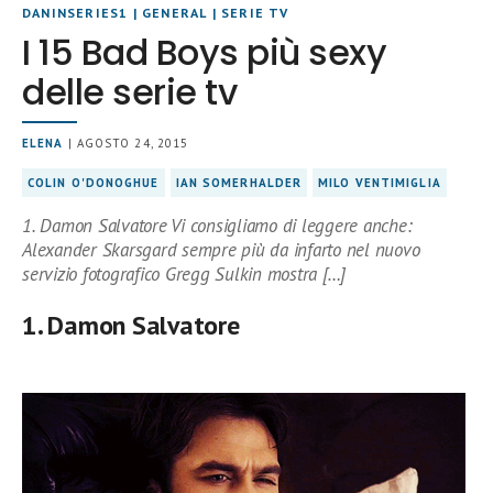
DANINSERIES1
|
GENERAL
|
SERIE TV
I 15 Bad Boys più sexy
delle serie tv
ELENA
| AGOSTO 24, 2015
COLIN O'DONOGHUE
IAN SOMERHALDER
MILO VENTIMIGLIA
1. Damon Salvatore Vi consigliamo di leggere anche:
Alexander Skarsgard sempre più da infarto nel nuovo
servizio fotografico Gregg Sulkin mostra […]
1. Damon Salvatore