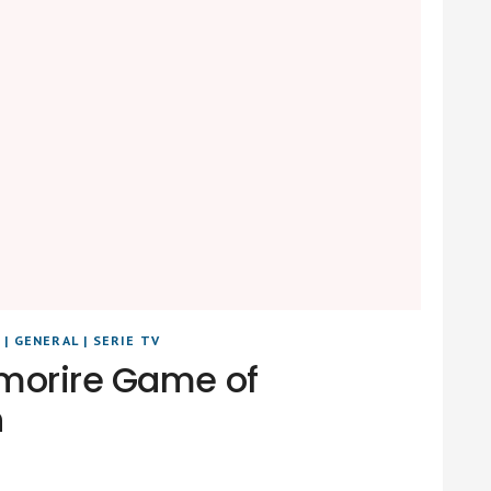
S
|
GENERAL
|
SERIE TV
morire Game of
n