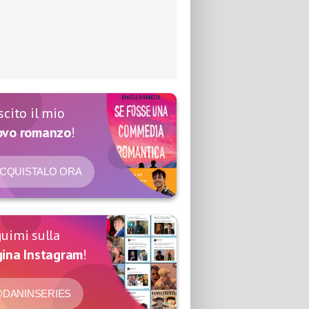
scito il mio
ovo romanzo
!
CQUISTALO ORA
uimi sulla
ina Instagram
!
DANINSERIES