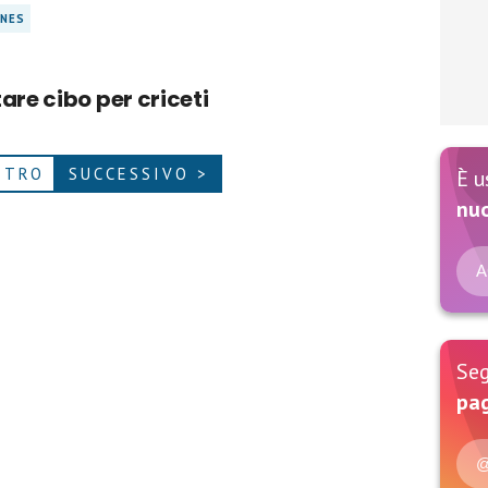
NES
are cibo per criceti
ETRO
SUCCESSIVO >
È u
nu
A
Seg
pag
@