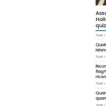
Ass
Holl
quiz
TEAM |
Qual
Islan
TEAM |
Rico
flag?
ricon
TEAM |
Quant
quan
TEAM |