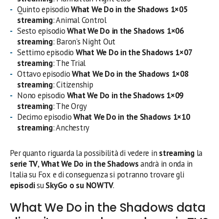
Quinto episodio
What We Do in the Shadows 1×05
streaming
: Animal Control
Sesto episodio
What We Do in the Shadows 1×06
streaming
: Baron’s Night Out
Settimo episodio
What We Do in the Shadows 1×07
streaming
: The Trial
Ottavo episodio
What We Do in the Shadows 1×08
streaming
: Citizenship
Nono episodio
What We Do in the Shadows 1×09
streaming
: The Orgy
Decimo episodio
What We Do in the Shadows 1×10
streaming
: Anchestry
Per quanto riguarda la possibilità di vedere in
streaming
la
serie TV
,
What We Do in the Shadows
andrà in onda in
Italia su Fox e di conseguenza si potranno trovare gli
episodi
su
SkyGo o su NOWTV
.
What We Do in the Shadows data