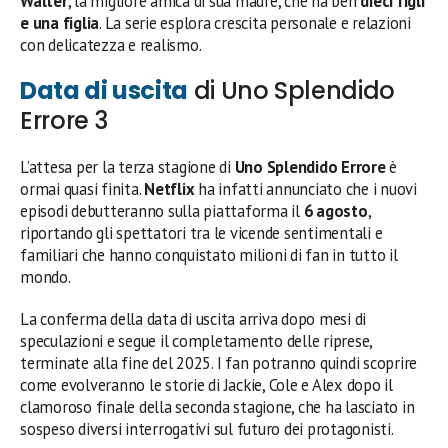
Walter
, la migliore amica di sua madre, che ha ben
dieci figli
e una figlia
. La serie esplora crescita personale e relazioni
con delicatezza e realismo.
Data di uscita
di Uno Splendido
Errore 3
L’attesa per la terza stagione di
Uno Splendido Errore
è
ormai quasi finita.
Netflix
ha infatti annunciato che i nuovi
episodi debutteranno sulla piattaforma il
6 agosto
,
riportando gli spettatori tra le vicende sentimentali e
familiari che hanno conquistato milioni di fan in tutto il
mondo.
La conferma della data di uscita arriva dopo mesi di
speculazioni e segue il completamento delle riprese,
terminate alla fine del 2025. I fan potranno quindi scoprire
come evolveranno le storie di Jackie, Cole e Alex dopo il
clamoroso finale della seconda stagione, che ha lasciato in
sospeso diversi interrogativi sul futuro dei protagonisti.