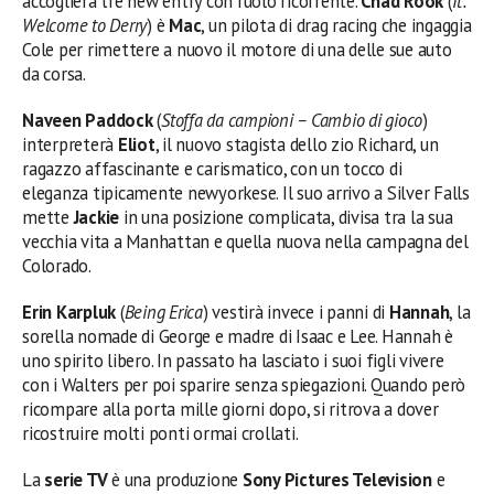
accoglierà tre new entry con ruolo ricorrente.
Chad Rook
(
It:
Welcome to Derry
) è
Mac
, un pilota di drag racing che ingaggia
Cole per rimettere a nuovo il motore di una delle sue auto
da corsa.
Naveen Paddock
(
Stoffa da campioni – Cambio di gioco
)
interpreterà
Eliot
, il nuovo stagista dello zio Richard, un
ragazzo affascinante e carismatico, con un tocco di
eleganza tipicamente newyorkese. Il suo arrivo a Silver Falls
mette
Jackie
in una posizione complicata, divisa tra la sua
vecchia vita a Manhattan e quella nuova nella campagna del
Colorado.
Erin Karpluk
(
Being Erica
) vestirà invece i panni di
Hannah
, la
sorella nomade di George e madre di Isaac e Lee. Hannah è
uno spirito libero. In passato ha lasciato i suoi figli vivere
con i Walters per poi sparire senza spiegazioni. Quando però
ricompare alla porta mille giorni dopo, si ritrova a dover
ricostruire molti ponti ormai crollati.
La
serie TV
è una produzione
Sony Pictures Television
e