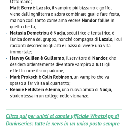
Ottomano;
Matt Berry è Lazslo
, il vampiro più bizzarro e goffo,
viene dall’Inghilterra e adora combinare guai e fare festa,
ma non così tanto come ama vedere
Nandor
fallire in
quello che fa;
Natasia Demetriou è Nadja
, seduttrice e tentatrice, è
l’unica donna del gruppo, nonché compagna di
Lazslo
, i cui
racconti descrivono gli alti e i bassi di vivere una vita
immortale;
Harvey Guillen è Guillermo
, il servitore di
Nandor
, che
desidera ardentemente diventare vampiro a tutti gli
effetti come il suo padrone;
Mark Proksch è Colin Robinson
, un vampiro che va
spesso a far visita al quartetto;
Beanie Feldstein è Jenna
, una nuova amica di
Nadja
,
studentessa in un college nelle vicinanze.
Clicca qui per unirti al canale ufficiale WhatsApp di
Daninseries: tutte le news in un unico posto sempre