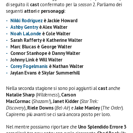
di seguito il
cast
confermato per la
season
2. Parliamo dei
seguenti
attori
e
personaggi
:
Nikki Rodriguez
è Jackie Howard
Ashby Gentry
è Alex Walter
Noah LaLonde
è Cole Walter
Sarah Rafferty è Katherine Walter
Marc Blucas è George Walter
Connor Stanhope è Danny Walter
Johnny Link è Will Walter
Corey Fogelmanis
è Nathan Walter
Jaylan Evans è Skylar Summerhill
Nella seconda stagione si sono poi aggiunti al
cast
anche
Natalie Sharp
(
Wilderness
),
Carson
MacCormac
(
Shazam!
),
Janet Kidder
(
Star Trek:
Discovery
),
Riele Downs
(
Bel-Air
) e
Jake Manley
(
The Order
).
Capiremo più avanti se ci sarà ancora posto per loro.
Nel mentre possiamo riportare che
Uno Splendido Errore 3