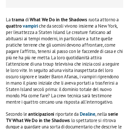
La
trama
di
What We Do in the Shadows
ruota attorno a
quattro
vampiri
che da secoli vivono insieme a New York,
per l’esattezza a Staten Island. Le creature faticano ad
abituarsi ai tempi moderni, in particolare a tutte quelle
pratiche terrene che gli uomini devono affrontare, come
pagare l’affitto, tenersi al passo con le faccende di casa e chi
più ne ha più ne metta. La loro quotidianità attira
l’attenzione di una troup televisiva che inizia così a seguire
le loro vite. In seguito ad una visita inaspettata del loro
oscuro signore e leader Baron Afanas, i vampiri riprendono
in mano il piano iniziale che li aveva portati a trasferirsi a
Staten Island secoli prima: il dominio totale del nuovo
mondo. Ma come fare? La crew tecnica sarà testimone
mentre i quattro cercano una risposta all’interrogativo.
Secondo le
anticipazioni
riportate da
Dealine
, nella
serie
TV What We Do in the Shadows
lo spettatore si ritrova
dunque a guardare una sorta di documentario che descrive le