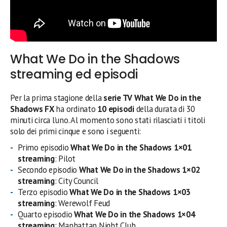
What We Do in the Shadows
streaming ed episodi
Per la prima stagione della
serie TV What We Do in the
Shadows FX
ha ordinato
10 episodi
della durata di 30
minuti circa l’uno. Al momento sono stati rilasciati i titoli
solo dei primi cinque e sono i seguenti:
Primo episodio
What We Do in the Shadows 1×01
streaming
: Pilot
Secondo episodio
What We Do in the Shadows 1×02
streaming
: City Council
Terzo episodio
What We Do in the Shadows 1×03
streaming
: Werewolf Feud
Quarto episodio
What We Do in the Shadows 1×04
streaming
: Manhattan Night Club