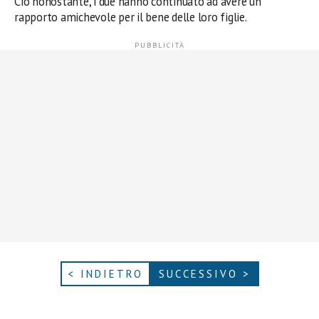
Ciò nonostante, i due hanno continuato ad avere un
rapporto amichevole per il bene delle loro figlie.
< INDIETRO
SUCCESSIVO >