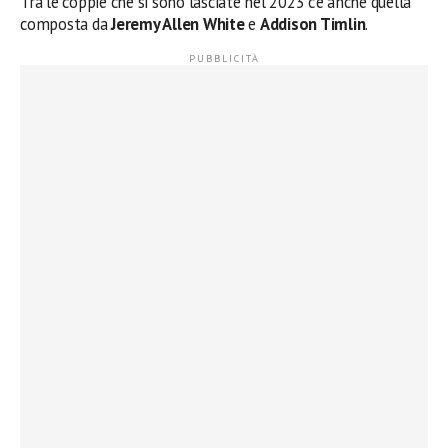
Tra le coppie che si sono lasciate nel 2023 c’è anche quella
composta da
Jeremy Allen White
e
Addison Timlin
.