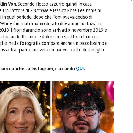
klin Von
. Secondo fiocco azzurro quindi in casa
e fra l’attore di
Smallville
e Jessica Rose Lee risale al
i in quel periodo, dopo che Tom aveva deciso di
 White (un matrimonio durato due anni). Tuttavia la
2018. I fiori d’arancio sono arrivati a novembre 2019 e
i fan un bellissimo e dolcissimo scatto in bianco e
glie, nella fotografia compare anche un piccolissimo e
ssà tra quanto arriverà un nuovo scatto di famiglia
eguirci anche su Instagram, cliccando
QUI
.