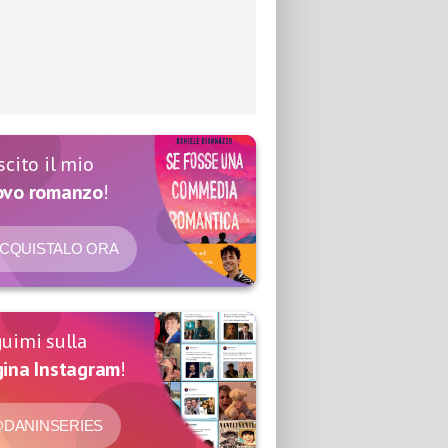
scito il mio
ovo romanzo
!
CQUISTALO ORA
uimi sulla
ina Instagram
!
DANINSERIES