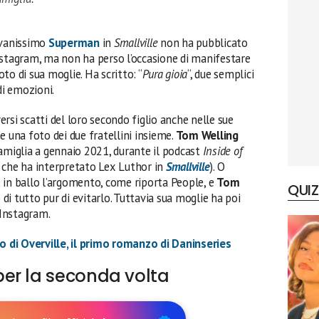
ovanissimo
Superman
in
Smallville
non ha pubblicato
nstagram, ma non ha perso l’occasione di manifestare
to di sua moglie. Ha scritto: “
Pura gioia
“, due semplici
i emozioni.
rsi scatti del loro secondo figlio anche nelle sue
e una foto dei due fratellini insieme.
Tom Welling
amiglia a gennaio 2021, durante il podcast
Inside of
 che ha interpretato Lex Luthor in
Smallville
). O
 in ballo l’argomento, come riporta People, e
Tom
QUIZ
i tutto pur di evitarlo. Tuttavia sua moglie ha poi
Instagram.
o di Overville, il primo romanzo di Daninseries
er la seconda volta