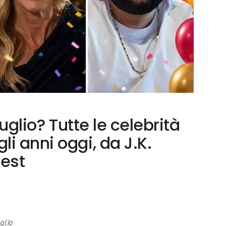
luglio? Tutte le celebrità
i anni oggi, da J.K.
Best
glio