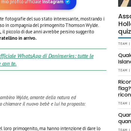
 mio profilo ufficiale
Instagram
Ass
te fotografie del suo stato interessante, mostrando i
Holl
pesso in compagnia del primogenito Thomson Wylde.
quiz
, il piccolo di due anni avrebbe persino suggerito
atellino in arrivo.
TEAM |
Qual
 ufficiale WhatsApp di Daninseries: tutte le
Islan
 con te.
TEAM |
Rico
flag?
ricon
bambino Wylde, amante della natura ed
 chiamare il nuovo bebè e lui ha proposto:
TEAM |
Quant
quan
 loro primogenito, ma hanno intenzione di dare lo
TEAM |