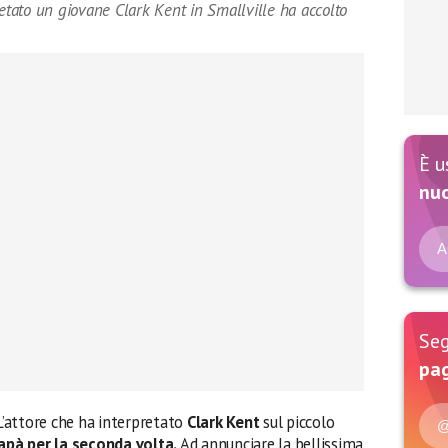
retato un giovane Clark Kent in Smallville ha accolto
È u
nu
A
Seg
pag
 L’attore che ha interpretato
Clark Kent
sul piccolo
@
apà per la seconda volta.
Ad annunciare la bellissima