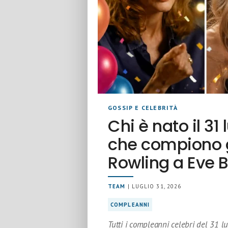
GOSSIP E CELEBRITÀ
Chi è nato il 31 
che compiono gl
Rowling a Eve 
TEAM
| LUGLIO 31, 2026
COMPLEANNI
Tutti i compleanni celebri del 31 lu