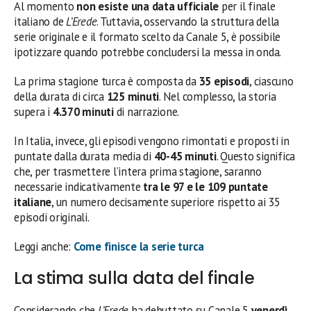
Al momento
non esiste una data ufficiale
per il finale
italiano de
L’Erede
. Tuttavia, osservando la struttura della
serie originale e il formato scelto da Canale 5, è possibile
ipotizzare quando potrebbe concludersi la messa in onda.
La prima stagione turca è composta da
35 episodi
, ciascuno
della durata di circa
125 minuti
. Nel complesso, la storia
supera i
4.370 minuti
di narrazione.
In Italia, invece, gli episodi vengono rimontati e proposti in
puntate dalla durata media di
40-45 minuti
. Questo significa
che, per trasmettere l’intera prima stagione, saranno
necessarie indicativamente
tra le 97 e le 109 puntate
italiane
, un numero decisamente superiore rispetto ai 35
episodi originali.
Leggi anche:
Come finisce la serie turca
La stima sulla data del finale
Considerando che
L’Erede
ha debuttato su Canale 5
venerdì