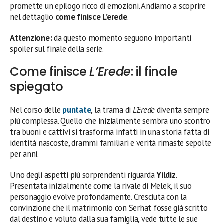
promette un epilogo ricco di emozioni. Andiamo a scoprire
nel dettaglio
come finisce L’erede
.
Attenzione:
da questo momento seguono importanti
spoiler sul finale della serie.
Come finisce
L’Erede
: il finale
spiegato
Nel corso delle
puntate
, la trama di
L’Erede
diventa sempre
più complessa. Quello che inizialmente sembra uno scontro
tra buoni e cattivi si trasforma infatti in una storia fatta di
identità nascoste, drammi familiari e verità rimaste sepolte
per anni.
Uno degli aspetti più sorprendenti riguarda
Yildiz
.
Presentata inizialmente come la rivale di Melek, il suo
personaggio evolve profondamente. Cresciuta con la
convinzione che il matrimonio con Serhat fosse già scritto
dal destino e voluto dalla sua famiglia, vede tutte le sue