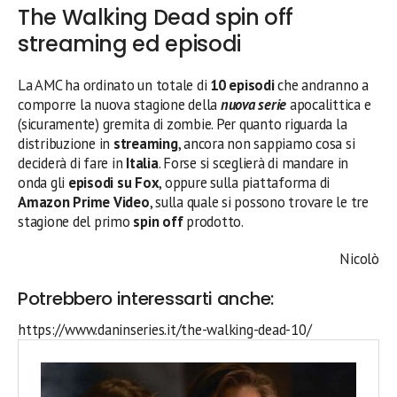
The Walking Dead spin off
streaming ed episodi
La AMC ha ordinato un totale di
10 episodi
che andranno a
comporre la nuova stagione della
nuova serie
apocalittica e
(sicuramente) gremita di zombie. Per quanto riguarda la
distribuzione in
streaming
, ancora non sappiamo cosa si
deciderà di fare in
Italia
. Forse si sceglierà di mandare in
onda gli
episodi su Fox
, oppure sulla piattaforma di
Amazon Prime Video
, sulla quale si possono trovare le tre
stagione del primo
spin off
prodotto.
Nicolò
Potrebbero interessarti anche:
https://www.daninseries.it/the-walking-dead-10/