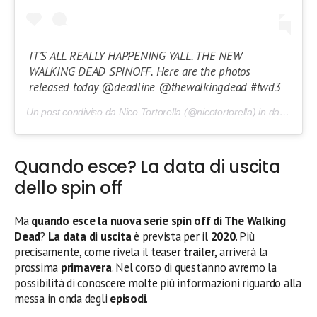
IT’S ALL REALLY HAPPENING YALL. THE NEW
WALKING DEAD SPINOFF. Here are the photos
released today @deadline @thewalkingdead #twd3
Un post condiviso da Nico Tortorella (@nicotortorella) in data:
3 Ott
Quando esce? La data di uscita
dello spin off
Ma
quando esce la nuova serie spin off di The Walking
Dead
?
La data di uscita
è prevista per il
2020
. Più
precisamente, come rivela il teaser
trailer
, arriverà la
prossima
primavera
. Nel corso di quest’anno avremo la
possibilità di conoscere molte più informazioni riguardo alla
messa in onda degli
episodi
.