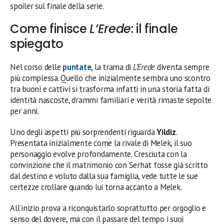
spoiler sul finale della serie.
Come finisce
L’Erede
: il finale
spiegato
Nel corso delle
puntate
, la trama di
L’Erede
diventa sempre
più complessa. Quello che inizialmente sembra uno scontro
tra buoni e cattivi si trasforma infatti in una storia fatta di
identità nascoste, drammi familiari e verità rimaste sepolte
per anni.
Uno degli aspetti più sorprendenti riguarda
Yildiz
.
Presentata inizialmente come la rivale di Melek, il suo
personaggio evolve profondamente. Cresciuta con la
convinzione che il matrimonio con Serhat fosse già scritto
dal destino e voluto dalla sua famiglia, vede tutte le sue
certezze crollare quando lui torna accanto a Melek.
All’inizio prova a riconquistarlo soprattutto per orgoglio e
senso del dovere, ma con il passare del tempo i suoi