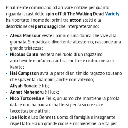
Finalmente cominciano ad arrivare notizie per quanto
riguarda il cast dello
spin off
di
The Walking Dead
.
Variety
ha riportato i nome dei primi tre
attori
scelti e la
descrizione dei
personaggi
che interpreteranno:
Alexa Mansour
veste i panni di una donna che vive alla
giornata. Simpatica e divertente all’esterno, nasconde una
grande tristezza;
Nicolas Cantu
reciterà nel ruolo di un ragazzino
amichevole e un’anima antica. Inoltre è cintura nera di
karate;
Hal Cumpston
avrà la parte di un timido ragazzo solitario
che spaventa i bambini, anche non volendo;
Aliyah Royale
è Iris;
Annet Mahendru
è Huck;
Nico Tortorella
è Felix, un uomo che mantiene la parola
data e non ha paura di battersi per la sicurezza e
l’accettazione altrui;
Joe Holt
è Leo Bennett, uomo di famiglia e insegnante
rispettato. Ha un grande cuore e rischierebbe la vita per