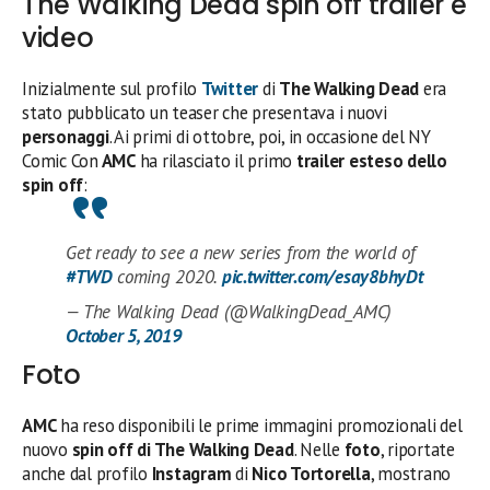
The Walking Dead spin off trailer e
video
Inizialmente sul profilo
Twitter
di
The Walking Dead
era
stato pubblicato un teaser che presentava i nuovi
personaggi
. Ai primi di ottobre, poi, in occasione del NY
Comic Con
AMC
ha rilasciato il primo
trailer esteso dello
spin off
:
Get ready to see a new series from the world of
#TWD
coming 2020.
pic.twitter.com/esay8bhyDt
— The Walking Dead (@WalkingDead_AMC)
October 5, 2019
Foto
AMC
ha reso disponibili le prime immagini promozionali del
nuovo
spin off di The Walking Dead
. Nelle
foto
, riportate
anche dal profilo
Instagram
di
Nico Tortorella
, mostrano