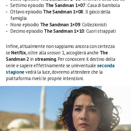
Settimo episodio
The Sandman 1×07
: Casa di bambola
Ottavo episodio
The Sandman 1×08
: Il gioco della
famiglia
Nono episodio
The Sandman 1×09
: Collezionisti
Decimo episodio
The Sandman 1×10
: Cuori strappati
Infine, attualmente non sappiamo ancora con certezza
se
Netflix
, oltre alla
season
1, accoglierà anche
The
Sandman 2
in
streaming
. Per conoscere il destino della
serie e sapere effettivamente se un’eventuale
seconda
stagione
vedrà la luce, dovremo attendere che la
piattaforma riveli le proprie intenzioni.