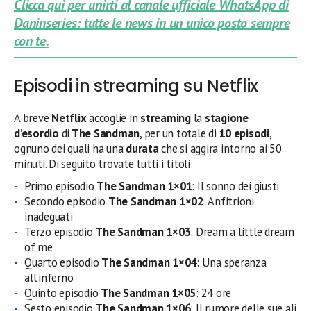
Clicca qui per unirti al canale ufficiale WhatsApp di
Daninseries: tutte le news in un unico posto sempre
con te.
Episodi in streaming su Netflix
A breve
Netflix
accoglie in
streaming
la
stagione
d’esordio
di
The Sandman
, per un totale di
10 episodi
,
ognuno dei quali ha una
durata
che si aggira intorno ai 50
minuti. Di seguito trovate tutti i titoli:
Primo episodio
The Sandman 1×01
: Il sonno dei giusti
Secondo episodio
The Sandman 1×02
: Anfitrioni
inadeguati
Terzo episodio
The Sandman 1×03
: Dream a little dream
of me
Quarto episodio
The Sandman 1×04
: Una speranza
all’inferno
Quinto episodio
The Sandman 1×05
: 24 ore
Sesto episodio
The Sandman 1×06
: Il rumore delle sue ali