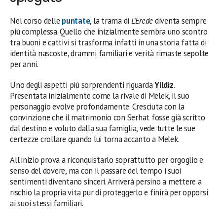
Nel corso delle
puntate
, la trama di
L’Erede
diventa sempre
più complessa. Quello che inizialmente sembra uno scontro
tra buoni e cattivi si trasforma infatti in una storia fatta di
identità nascoste, drammi familiari e verità rimaste sepolte
per anni.
Uno degli aspetti più sorprendenti riguarda
Yildiz
.
Presentata inizialmente come la rivale di Melek, il suo
personaggio evolve profondamente. Cresciuta con la
convinzione che il matrimonio con Serhat fosse già scritto
dal destino e voluto dalla sua famiglia, vede tutte le sue
certezze crollare quando lui torna accanto a Melek.
All’inizio prova a riconquistarlo soprattutto per orgoglio e
senso del dovere, ma con il passare del tempo i suoi
sentimenti diventano sinceri. Arriverà persino a mettere a
rischio la propria vita pur di proteggerlo e finirà per opporsi
ai suoi stessi familiari.