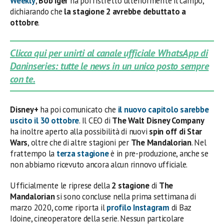
Weekly
,
Bob Iger
ha poi ristretto ulteriormente il campo,
dichiarando che
la stagione 2 avrebbe debuttato a
ottobre
.
Clicca qui per unirti al canale ufficiale WhatsApp di
Daninseries: tutte le news in un unico posto sempre
con te.
Disney+
ha poi comunicato che
il nuovo capitolo sarebbe
uscito il
30 ottobre
. Il CEO di
The Walt Disney Company
ha inoltre aperto alla possibilità di nuovi
spin off di Star
Wars
, oltre che di altre stagioni per
The Mandalorian
. Nel
frattempo la
terza stagione
è in pre-produzione, anche se
non abbiamo ricevuto ancora alcun rinnovo ufficiale.
Ufficialmente le riprese della
2 stagione
di
The
Mandalorian
si sono concluse nella prima settimana di
marzo 2020, come riporta il
profilo Instagram
di Baz
Idoine, cineoperatore della serie. Nessun particolare