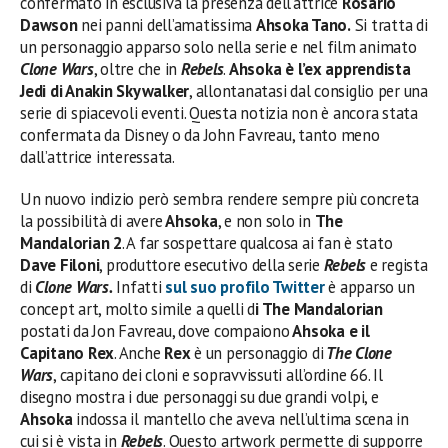
confermato in esclusiva la presenza dell’attrice
Rosario
Dawson
nei panni dell’amatissima
Ahsoka Tano.
Si tratta di
un personaggio apparso solo nella serie e nel film animato
Clone Wars
, oltre che in
Rebels
.
Ahsoka è l’ex apprendista
Jedi di Anakin Skywalker
, allontanatasi dal consiglio per una
serie di spiacevoli eventi. Questa notizia non è ancora stata
confermata da Disney o da John Favreau, tanto meno
dall’attrice interessata.
Un nuovo indizio però sembra rendere sempre più concreta
la possibilità di avere
Ahsoka
, e non solo in
The
Mandalorian 2
. A far sospettare qualcosa ai fan è stato
Dave Filoni
, produttore esecutivo della serie
Rebels
e regista
di
Clone Wars.
Infatti
sul suo profilo Twitter
è apparso un
concept art, molto simile a quelli d
i The Mandalorian
postati da Jon Favreau, dove compaiono
Ahsoka e il
Capitano Rex
. Anche
Rex
è un personaggio di
The Clone
Wars
, capitano dei cloni e sopravvissuti all’ordine 66. Il
disegno mostra i due personaggi su due grandi volpi, e
Ahsoka
indossa il mantello che aveva nell’ultima scena in
cui si è vista in
Rebels
. Questo artwork permette di supporre