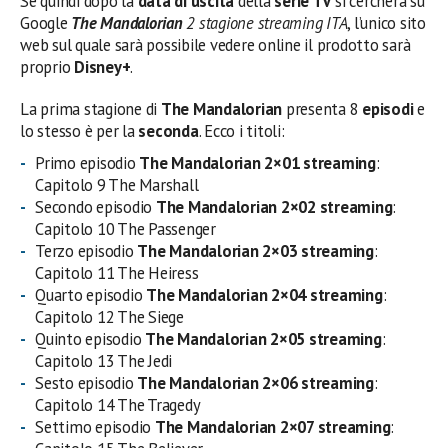
Se quindi dopo la
data di uscita
della
serie TV
si cercherà su
Google
The Mandalorian
2 stagione streaming ITA
, l’unico sito
web sul quale sarà possibile vedere online il prodotto sarà
proprio
Disney+
.
La prima stagione di
The Mandalorian
presenta 8
episodi
e
lo stesso è per la
seconda
. Ecco i titoli:
Primo episodio
The Mandalorian 2×01 streaming
:
Capitolo 9 The Marshall
Secondo episodio
The Mandalorian 2×02 streaming
:
Capitolo 10 The Passenger
Terzo episodio
The Mandalorian 2×03 streaming
:
Capitolo 11 The Heiress
Quarto episodio
The Mandalorian 2×04 streaming
:
Capitolo 12 The Siege
Quinto episodio
The Mandalorian 2×05 streaming
:
Capitolo 13 The Jedi
Sesto episodio
The Mandalorian 2×06 streaming
:
Capitolo 14 The Tragedy
Settimo episodio
The Mandalorian 2×07 streaming
: