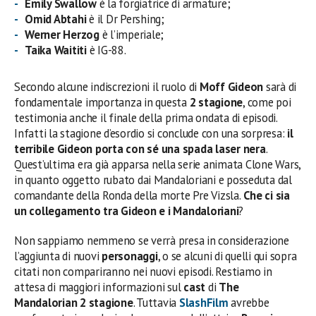
Emily Swallow
è la forgiatrice di armature;
Omid Abtahi
è il Dr Pershing;
Werner Herzog
è l’imperiale;
Taika Waititi
è IG-88.
Secondo alcune indiscrezioni il ruolo di
Moff Gideon
sarà di
fondamentale importanza in questa
2 stagione
, come poi
testimonia anche il finale della prima ondata di episodi.
Infatti la stagione d’esordio si conclude con una sorpresa:
il
terribile Gideon porta con sé una spada laser nera
.
Quest’ultima era già apparsa nella serie animata Clone Wars,
in quanto oggetto rubato dai Mandaloriani e posseduta dal
comandante della Ronda della morte Pre Vizsla.
Che ci sia
un collegamento tra Gideon e i Mandaloriani
?
Non sappiamo nemmeno se verrà presa in considerazione
l’aggiunta di nuovi
personaggi
, o se alcuni di quelli qui sopra
citati non compariranno nei nuovi episodi. Restiamo in
attesa di maggiori informazioni sul
cast
di
The
Mandalorian 2 stagione
. Tuttavia
SlashFilm
avrebbe