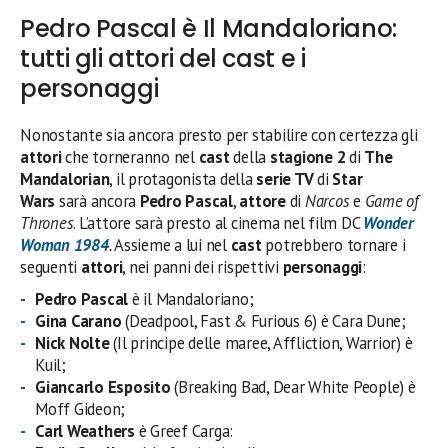
Pedro Pascal è Il Mandaloriano:
tutti gli attori del cast e i
personaggi
Nonostante sia ancora presto per stabilire con certezza gli
attori
che torneranno nel
cast
della
stagione 2
di
The
Mandalorian
, il protagonista della
serie TV
di
Star
Wars
sarà ancora
Pedro Pascal
,
attore
di
Narcos
e
Game of
Thrones
. L’attore sarà presto al cinema nel film DC
Wonder
Woman 1984
.
Assieme a lui nel
cast
potrebbero tornare i
seguenti
attori
, nei panni dei rispettivi
personaggi
:
Pedro Pascal
è il Mandaloriano;
Gina Carano
(Deadpool, Fast & Furious 6) è Cara Dune;
Nick Nolte
(Il principe delle maree, Affliction, Warrior) è
Kuil;
Giancarlo Esposito
(Breaking Bad, Dear White People) è
Moff Gideon;
Carl Weathers
è Greef Carga: