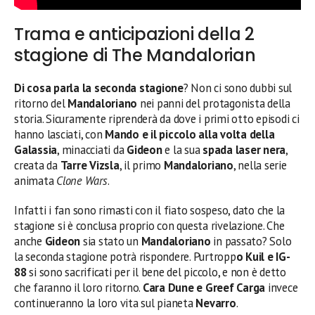
Trama e anticipazioni della 2
stagione di The Mandalorian
Di cosa parla la seconda stagione
? Non ci sono dubbi sul
ritorno del
Mandaloriano
nei panni del protagonista della
storia. Sicuramente riprenderà da dove i primi otto episodi ci
hanno lasciati, con
Mando e il piccolo alla volta della
Galassia
, minacciati da
Gideon
e la sua
spada laser nera
,
creata da
Tarre Vizsla
, il primo
Mandaloriano
, nella serie
animata
Clone Wars
.
Infatti i fan sono rimasti con il fiato sospeso, dato che la
stagione si è conclusa proprio con questa rivelazione. Che
anche
Gideon
sia stato un
Mandaloriano
in passato? Solo
la seconda stagione potrà rispondere. Purtropp
o Kuil e IG-
88
si sono sacrificati per il bene del piccolo, e non è detto
che faranno il loro ritorno.
Cara Dune e Greef Carga
invece
continueranno la loro vita sul pianeta
Nevarro
.