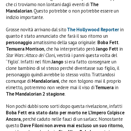
che ci troviamo non lontani dagli eventi di
The
Mandalorian
. Questo potrebbe o non potrebbe essere un
indizio importante.
Grosse novità arrivano dal sito
The Hollywood Reporter
in
quanto è stato annunciato che farà il suo ritorno un
personaggio
amatissimo della saga originale:
Boba Fett
.
Temuera Morrison
, che ha interpretato però
Jango Fett
in
Star Wars: Attaco dei Clon
i, vestirà i panni questa volta del
“figlio”. Infatti nel film
Jango
si era fatto consegnare un
clone bambino di sé stesso perché diventasse suo figlio, il
personaggio quindi avrebbe lo stesso volto. Trattandosi
comunque di
Mandaloriani
, che non tolgono mai il proprio
elmetto, potremmo non vedere mai il viso di
Temuera
in
The Mandalorian 2 stagione
.
Non pochi dubbi sono sorti dopo questa rivelazione, infatti
Boba Fett era stato dato per morto ne L’Impero Colpisce
Ancora
, perché caduto nelle fauci di un sarlacc. Nonostante
questo
Dave Filoni non aveva mai escluso un suo ritorno,