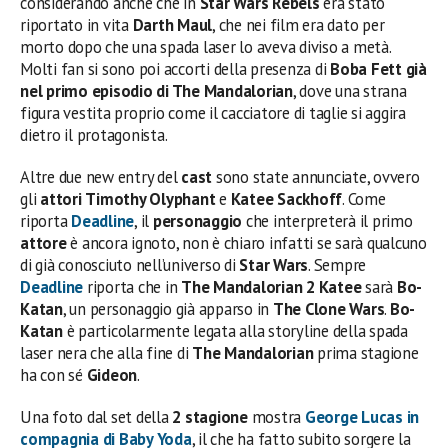
considerando anche che in
Star Wars Rebels
era stato
riportato in vita
Darth Maul
, che nei film era dato per
morto dopo che una spada laser lo aveva diviso a metà.
Molti fan si sono poi accorti della presenza di
Boba Fett già
nel primo episodio di The Mandalorian
, dove una strana
figura vestita proprio come il cacciatore di taglie si aggira
dietro il protagonista.
Altre due new entry del
cast
sono state annunciate, ovvero
gli
attori
Timothy Olyphant
e
Katee Sackhoff
. Come
riporta
Deadline
, il
personaggio
che interpreterà il primo
attore
è ancora ignoto, non è chiaro infatti se sarà qualcuno
di già conosciuto nell’universo di
Star Wars
. Sempre
Deadline
riporta che in
The Mandalorian 2 Katee
sarà
Bo-
Katan
, un personaggio già apparso in
The Clone Wars
.
Bo-
Katan
è particolarmente legata alla storyline della spada
laser nera che alla fine di
The Mandalorian
prima stagione
ha con sé
Gideon
.
Una foto dal set della
2 stagione
mostra
George Lucas in
compagnia di Baby Yoda
, il che ha fatto subito sorgere la