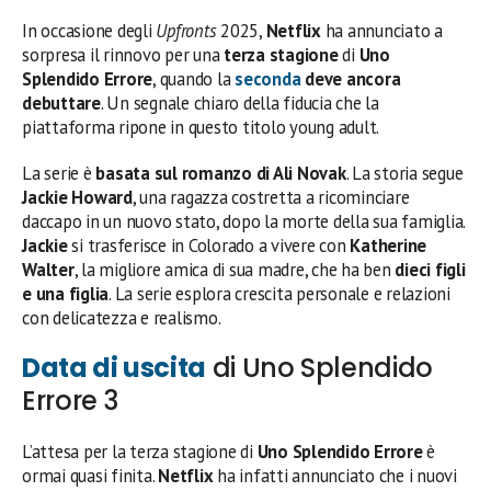
In occasione degli
Upfronts
2025,
Netflix
ha annunciato a
sorpresa il rinnovo per una
terza stagione
di
Uno
Splendido Errore
, quando la
seconda
deve ancora
debuttare
. Un segnale chiaro della fiducia che la
piattaforma ripone in questo titolo young adult.
La serie è
basata sul romanzo di Ali Novak
. La storia segue
Jackie Howard
, una ragazza costretta a ricominciare
daccapo in un nuovo stato, dopo la morte della sua famiglia.
Jackie
si trasferisce in Colorado a vivere con
Katherine
Walter
, la migliore amica di sua madre, che ha ben
dieci figli
e una figlia
. La serie esplora crescita personale e relazioni
con delicatezza e realismo.
Data di uscita
di Uno Splendido
Errore 3
L’attesa per la terza stagione di
Uno Splendido Errore
è
ormai quasi finita.
Netflix
ha infatti annunciato che i nuovi