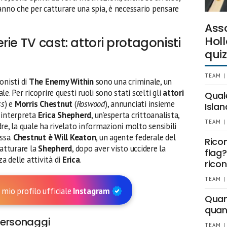
anno che per catturare una spia, è necessario pensare
Ass
Holl
ie TV cast: attori protagonisti
quiz
TEAM |
onisti di
The Enemy Within
sono una criminale, un
e. Per ricoprire questi ruoli sono stati scelti gli
attori
Qual
ss
) e
Morris Chestnut
(
Roswood
), annunciati insieme
Islan
 interpreta
Erica Shepherd
, un’esperta crittoanalista,
TEAM |
re, la quale ha rivelato informazioni molto sensibili
ssa.
Chestnut è Will Keaton
, un agente federale del
Rico
catturare la
Shepherd
, dopo aver visto uccidere la
flag?
 delle attività di
Erica
.
ricon
TEAM |
 mio profilo ufficiale
Instagram
Quant
quan
 personaggi
TEAM |