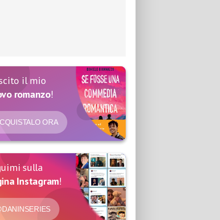
scito il mio
ovo romanzo
!
CQUISTALO ORA
uimi sulla
ina Instagram
!
DANINSERIES