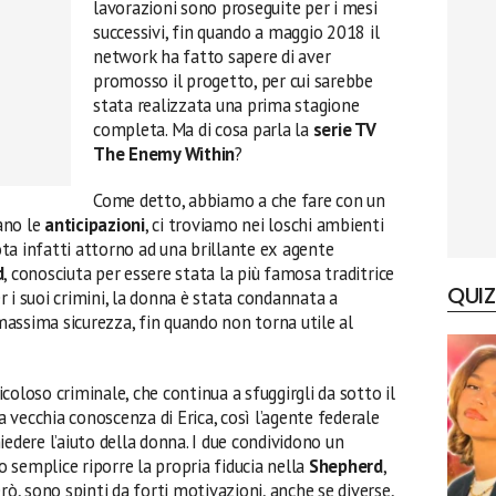
lavorazioni sono proseguite per i mesi
successivi, fin quando a maggio 2018 il
network ha fatto sapere di aver
promosso il progetto, per cui sarebbe
stata realizzata una prima stagione
completa. Ma di cosa parla la
serie TV
The Enemy Within
?
Come detto, abbiamo a che fare con un
tano le
anticipazioni
, ci troviamo nei loschi ambienti
ta infatti attorno ad una brillante ex agente
d
, conosciuta per essere stata la più famosa traditrice
QUIZ
 i suoi crimini, la donna è stata condannata a
 massima sicurezza, fin quando non torna utile al
ricoloso criminale, che continua a sfuggirgli da sotto il
na vecchia conoscenza di Erica, così l’agente federale
iedere l’aiuto della donna. I due condividono un
 semplice riporre la propria fiducia nella
Shepherd
,
rò, sono spinti da forti motivazioni, anche se diverse,