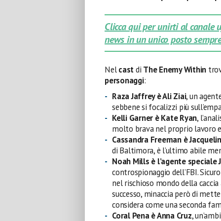
Clicca qui per unirti al canale
news in un unico posto sempre
Nel
cast
di
The Enemy Within
tro
personaggi
:
Raza Jaffrey è Ali Ziai
, un agente
sebbene si focalizzi più sull’emp
Kelli Garner è Kate Ryan
, l’ana
molto brava nel proprio lavoro e
Cassandra Freeman è Jacquelin
di Baltimora, è l’ultimo abile m
Noah Mills è
l’agente speciale
controspionaggio dell’FBI. Sicuro
nel rischioso mondo della caccia 
successo, minaccia però di mette
considera come una seconda fami
Coral Pena è Anna Cruz
, un’ambi