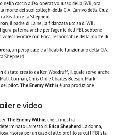
o nella caccia all’ex operativo russo della SVR, ora
a morte dei suoi colleghi della CIA. L’arrivo della Cruz
tra Keaton e la Shepherd.
fron
, il padre di Laine, la fidanzata uccisa di Will
igura paterna anche per l’agente dell’FBI, sebbene
a voler lavorare con Erica, responsabile della morte di
brera
, un perspicace e affidabile funzionario della CIA,
ca Shepherd.
in
è stato creato da Ken Woodruff, il quale serve anche
 Matt Corman, Chris Ord e Charles Beeson. Mark
 del pilot.
The Enemy Within
è una produzione
iler e video
per
The Enemy Within
, che ci mostra
determinato l’arresto di
Erica Shepherd
. La donna,
osa risorsa per un caso di alto profilo su cui l’FBI sta