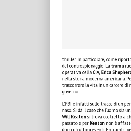
thriller. In particolare, come ripor
del controspionaggio. La
trama
ruo
operativa della
CIA
,
Erica Shepher
nella storia moderna americana. Per
trascorrere la vita in un carcere di
governo.
L’FBI è infatti sulle tracce di un pe
naso. Si dà il caso che l’uomo sia u
Will Keaton
si trova costretto a ch
passato e per
Keaton
non è affatto
dopo gli ultimi eventi. Entrambi, pe