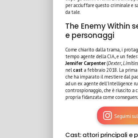
per acciuffare questo criminale e s
da tale.
The Enemy Within ser
e personaggi
Come chiarito dalla trama, i protag
tempo agente della CIA, e un federal
Jennifer Carpenter
(
Dexter
,
Limitle
nel
cast
a febbraio 2018. La prima
che ha imparato il mestiere dal pad
ad un ex agente dell’Intelligence ru
controspionaggio, che è riuscito a 
propria fidanzata come conseguenza
Seguimi sul
Cast: attori principali e