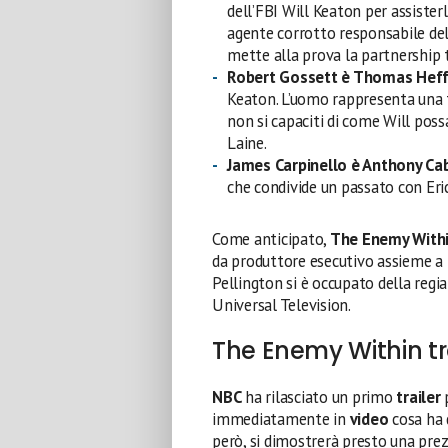
dell’FBI Will Keaton per assisterl
agente corrotto responsabile dell
mette alla prova la partnership 
Robert Gossett è Thomas Hef
Keaton. L’uomo rappresenta una f
non si capaciti di come Will poss
Laine.
James Carpinello è Anthony Ca
che condivide un passato con Eri
Come anticipato,
The Enemy With
da produttore esecutivo assieme a
Pellington si è occupato della regia
Universal Television.
The Enemy Within tra
NBC
ha rilasciato un primo
trailer
immediatamente in
video
cosa ha 
però, si dimostrerà presto una prezi