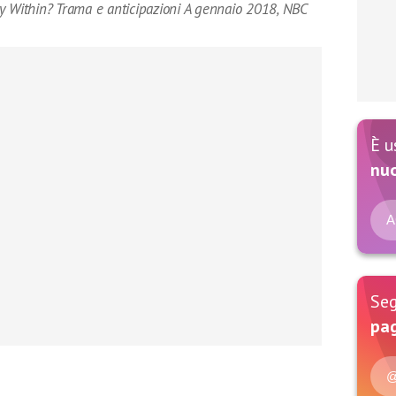
y Within? Trama e anticipazioni A gennaio 2018, NBC
È u
nu
A
Seg
pag
@