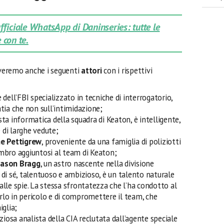
 ufficiale WhatsApp di Daninseries: tutte le
 con te.
veremo anche i seguenti
attori
con i rispettivi
 dell’FBI specializzato in tecniche di interrogatorio,
atia che non sull’intimidazione;
lista informatica della squadra di Keaton, è intelligente,
 di larghe vedute;
e Pettigrew
, proveniente da una famiglia di poliziotti
embro aggiuntosi al team di Keaton;
 Jason Bragg
, un astro nascente nella divisione
 di sé, talentuoso e ambizioso, è un talento naturale
alle spie. La stessa sfrontatezza che l’ha condotto al
rlo in pericolo e di compromettere il team, che
glia;
ziosa analista della CIA reclutata dall’agente speciale