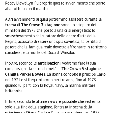
Roddy Llewellyn. Fu proprio questo avvenimento che portò
alla rottura con il marito.
Altri avvenimenti ai quali potremmo assistere durante la
trama
di
The Crown 3 stagione
sono: lo sciopero dei
minatori del 1972 che portò a una crisi energetica; lo
smascheramento del curatore delle opere d’arte della
Regina, accusato di essere una spia sovietica; la perdita di
potere che la famiglia reale dovette affrontare in territorio
canadese; e la morte del Duca di Winsdor.
Inoltre, secondo le
anticipazioni
, vedremo fare la sua
comparsa, nella seconda metà di
The Crown 3 stagione
,
Camilla Parker Bowles
. La donna conobbe il principe Carlo
nel 1971 e si frequentarono per tre anni, fino al 1973
quando lui partì con la Royal Navy, la marina militare
britannica.
Infine, secondo le ultime
news
, è possibile che vedremo,
solo alla fine della stagione, l’entrata in scena della
principessa Diana
. Carlo e Diana si conobbero nel 1977,