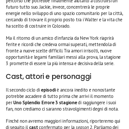
percorso che potrebbe finalmente aiutarlo a costruirsi un
futuro tutto suo. Jackie, invece, concentrerà le proprie
energie nello sviluppo di uno spazio comunitario per la città,
cercando di trovare il proprio posto tra i Walter e la vita che
ha scelto di costruire in Colorado.
Ma il ritorno di un amico d’infanzia da New York riaprirà
ferite e ricordi che credeva ormai superati, mettendola di
fronte a nuove scelte difficili. Tra amori irrisolti, nuove
opportunità e legami familiari messi alla prova, la stagione
3 promette di essere la più intensa e decisiva della serie.
Cast, attori e personaggi
Il secondo ciclo di
episodi
è ancora inedito e nonostante
potrebbe accadere di tutto prima che arrivi il momento
per
Uno Splendio Errore 3 stagione
di raggiungere i suoi
fan, non crediamo ci saranno stravolgimenti degni di nota.
Finché non avremo maggiori informazioni, riporteremo qui
di seguito il
cast
confermato per la
season
2. Parliamo dei