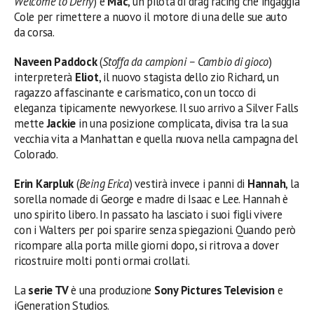
Welcome to Derry
) è
Mac
, un pilota di drag racing che ingaggia
Cole per rimettere a nuovo il motore di una delle sue auto
da corsa.
Naveen Paddock
(
Stoffa da campioni – Cambio di gioco
)
interpreterà
Eliot
, il nuovo stagista dello zio Richard, un
ragazzo affascinante e carismatico, con un tocco di
eleganza tipicamente newyorkese. Il suo arrivo a Silver Falls
mette
Jackie
in una posizione complicata, divisa tra la sua
vecchia vita a Manhattan e quella nuova nella campagna del
Colorado.
Erin Karpluk
(
Being Erica
) vestirà invece i panni di
Hannah
, la
sorella nomade di George e madre di Isaac e Lee. Hannah è
uno spirito libero. In passato ha lasciato i suoi figli vivere
con i Walters per poi sparire senza spiegazioni. Quando però
ricompare alla porta mille giorni dopo, si ritrova a dover
ricostruire molti ponti ormai crollati.
La
serie TV
è una produzione
Sony Pictures Television
e
iGeneration Studios.