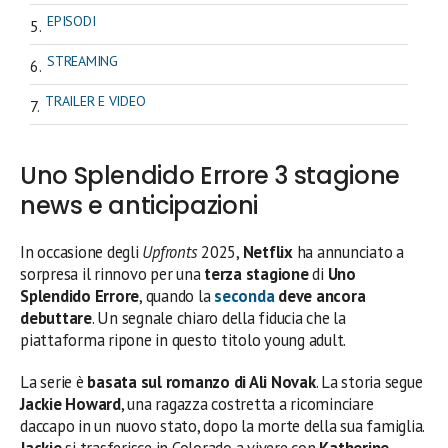
EPISODI
STREAMING
TRAILER E VIDEO
Uno Splendido Errore 3 stagione
news e anticipazioni
In occasione degli
Upfronts
2025,
Netflix
ha annunciato a
sorpresa il rinnovo per una
terza stagione
di
Uno
Splendido Errore
, quando la
seconda
deve ancora
debuttare
. Un segnale chiaro della fiducia che la
piattaforma ripone in questo titolo young adult.
La serie è
basata sul romanzo di Ali Novak
. La storia segue
Jackie Howard
, una ragazza costretta a ricominciare
daccapo in un nuovo stato, dopo la morte della sua famiglia.