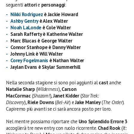
seguenti
attori
e
personaggi
:
Nikki Rodriguez
è Jackie Howard
Ashby Gentry
è Alex Walter
Noah LaLonde
è Cole Walter
Sarah Rafferty è Katherine Walter
Marc Blucas è George Walter
Connor Stanhope è Danny Walter
Johnny Link è Will Walter
Corey Fogelmanis
è Nathan Walter
Jaylan Evans è Skylar Summerhill
Nella seconda stagione si sono poi aggiunti al
cast
anche
Natalie Sharp
(
Wilderness
),
Carson
MacCormac
(
Shazam!
),
Janet Kidder
(
Star Trek:
Discovery
),
Riele Downs
(
Bel-Air
) e
Jake Manley
(
The Order
).
Capiremo più avanti se ci sarà ancora posto per loro.
Nel mentre possiamo riportare che
Uno Splendido Errore 3
accoglierà tre new entry con ruolo ricorrente.
Chad Rook
(
It: