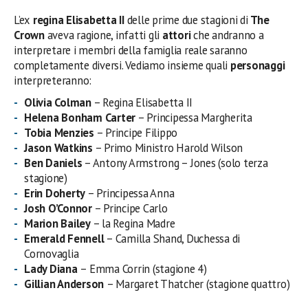
L’ex
regina Elisabetta II
delle prime due stagioni di
The
Crown
aveva ragione, infatti gli
attori
che andranno a
interpretare i membri della famiglia reale saranno
completamente diversi. Vediamo insieme quali
personaggi
interpreteranno:
Olivia Colman
– Regina Elisabetta II
Helena Bonham Carter
– Principessa Margherita
Tobia Menzies
– Principe Filippo
Jason Watkins
– Primo Ministro Harold Wilson
Ben Daniels
– Antony Armstrong – Jones (solo terza
stagione)
Erin Doherty
– Principessa Anna
Josh O’Connor
– Principe Carlo
Marion Bailey
– la Regina Madre
Emerald Fennell
– Camilla Shand, Duchessa di
Cornovaglia
Lady Diana
– Emma Corrin (stagione 4)
Gillian Anderson
– Margaret Thatcher (stagione quattro)