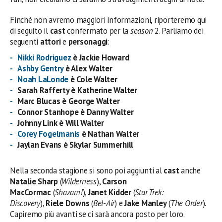
Finché non avremo maggiori informazioni, riporteremo qui
di seguito il
cast
confermato per la
season
2. Parliamo dei
seguenti
attori
e
personaggi
:
Nikki Rodriguez
è Jackie Howard
Ashby Gentry
è Alex Walter
Noah LaLonde
è Cole Walter
Sarah Rafferty è Katherine Walter
Marc Blucas è George Walter
Connor Stanhope è Danny Walter
Johnny Link è Will Walter
Corey Fogelmanis
è Nathan Walter
Jaylan Evans è Skylar Summerhill
Nella seconda stagione si sono poi aggiunti al
cast
anche
Natalie Sharp
(
Wilderness
),
Carson
MacCormac
(
Shazam!
),
Janet Kidder
(
Star Trek:
Discovery
),
Riele Downs
(
Bel-Air
) e
Jake Manley
(
The Order
).
Capiremo più avanti se ci sarà ancora posto per loro.