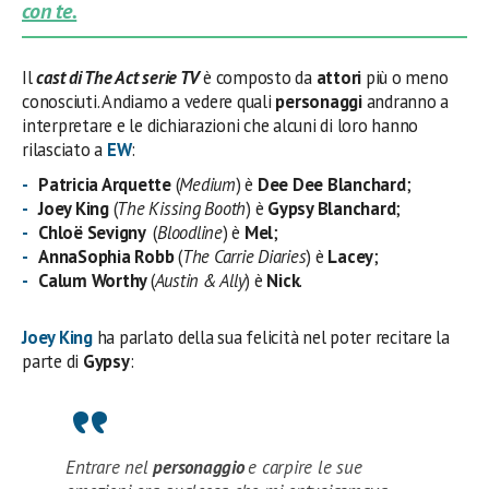
con te.
Il
cast di The Act serie TV
è composto da
attori
più o meno
conosciuti. Andiamo a vedere quali
personaggi
andranno a
interpretare e le dichiarazioni che alcuni di loro hanno
rilasciato a
EW
:
Patricia Arquette
(
Medium
) è
Dee Dee Blanchard
;
Joey King
(
The Kissing Booth
) è
Gypsy Blanchard
;
Chloë Sevigny
(
Bloodline
) è
Mel
;
AnnaSophia Robb
(
The Carrie Diaries
) è
Lacey
;
Calum Worthy
(
Austin & Ally
) è
Nick
.
Joey King
ha parlato della sua felicità nel poter recitare la
parte di
Gypsy
:
Entrare nel
personaggio
e carpire le sue