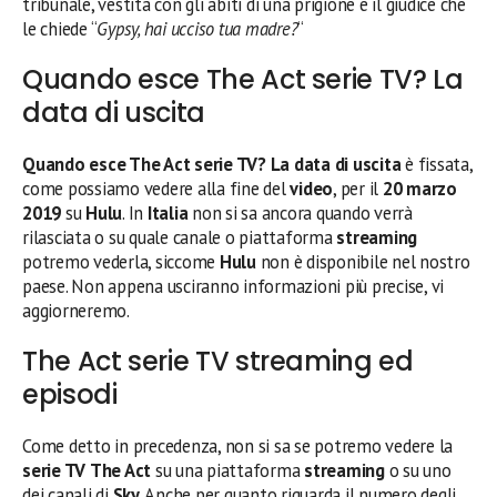
tribunale, vestita con gli abiti di una prigione e il giudice che
le chiede “
Gypsy, hai ucciso tua madre?
“
Quando esce The Act serie TV? La
data di uscita
Quando esce The Act serie TV? La data di uscita
è fissata,
come possiamo vedere alla fine del
video
, per il
20 marzo
2019
su
Hulu
. In
Italia
non si sa ancora quando verrà
rilasciata o su quale canale o piattaforma
streaming
potremo vederla, siccome
Hulu
non è disponibile nel nostro
paese. Non appena usciranno informazioni più precise, vi
aggiorneremo.
The Act serie TV streaming ed
episodi
Come detto in precedenza, non si sa se potremo vedere la
serie TV
The Act
su una piattaforma
streaming
o su uno
dei canali di
Sky
. Anche per quanto riguarda il numero degli