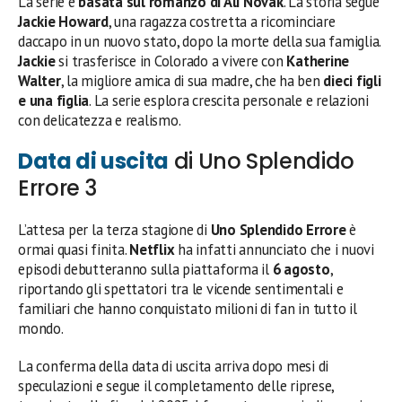
La serie è
basata sul romanzo di Ali Novak
. La storia segue
Jackie Howard
, una ragazza costretta a ricominciare
daccapo in un nuovo stato, dopo la morte della sua famiglia.
Jackie
si trasferisce in Colorado a vivere con
Katherine
Walter
, la migliore amica di sua madre, che ha ben
dieci figli
e una figlia
. La serie esplora crescita personale e relazioni
con delicatezza e realismo.
Data di uscita
di Uno Splendido
Errore 3
L’attesa per la terza stagione di
Uno Splendido Errore
è
ormai quasi finita.
Netflix
ha infatti annunciato che i nuovi
episodi debutteranno sulla piattaforma il
6 agosto
,
riportando gli spettatori tra le vicende sentimentali e
familiari che hanno conquistato milioni di fan in tutto il
mondo.
La conferma della data di uscita arriva dopo mesi di
speculazioni e segue il completamento delle riprese,