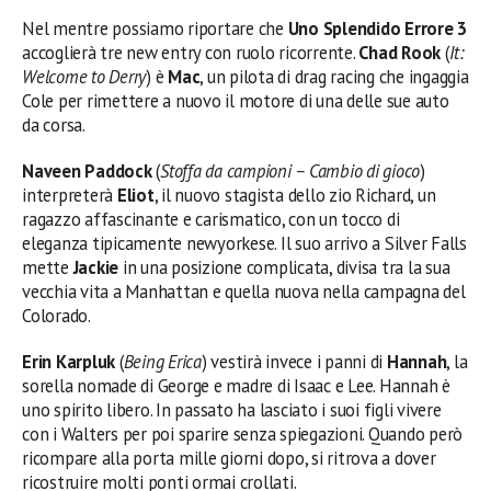
Nel mentre possiamo riportare che
Uno Splendido Errore 3
accoglierà tre new entry con ruolo ricorrente.
Chad Rook
(
It:
Welcome to Derry
) è
Mac
, un pilota di drag racing che ingaggia
Cole per rimettere a nuovo il motore di una delle sue auto
da corsa.
Naveen Paddock
(
Stoffa da campioni – Cambio di gioco
)
interpreterà
Eliot
, il nuovo stagista dello zio Richard, un
ragazzo affascinante e carismatico, con un tocco di
eleganza tipicamente newyorkese. Il suo arrivo a Silver Falls
mette
Jackie
in una posizione complicata, divisa tra la sua
vecchia vita a Manhattan e quella nuova nella campagna del
Colorado.
Erin Karpluk
(
Being Erica
) vestirà invece i panni di
Hannah
, la
sorella nomade di George e madre di Isaac e Lee. Hannah è
uno spirito libero. In passato ha lasciato i suoi figli vivere
con i Walters per poi sparire senza spiegazioni. Quando però
ricompare alla porta mille giorni dopo, si ritrova a dover
ricostruire molti ponti ormai crollati.