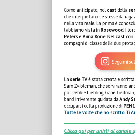
Come anticipato, nel
cast
della
se
che interpretano se stesse da ragaz
nella vita reale. La prima è conosc
l’abbiamo vista in
Rosewood
. I l
Peters
e
Anna Kone
. Nel
cast
con l
compagni di classe delle due prota
Seguimi sul
La
serie TV
è stata creata e scritta
Sam Zvibleman, che serviranno anch
poi Debbie Liebling, Gabe Liedman, 
band irriverente guidata da
Andy S
occuparsi della produzione di
PEN1
Tutte le volte che ho scritto Ti 
Clicca qui per unirti al canale