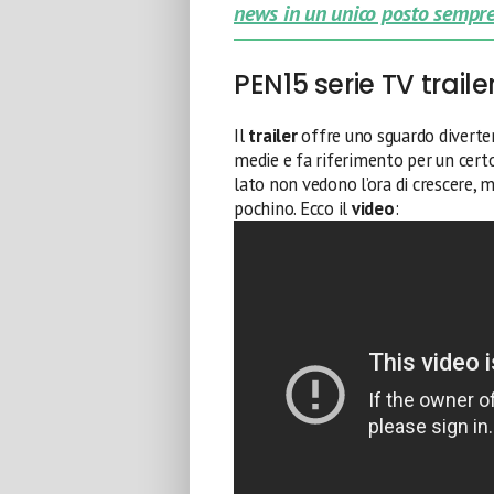
news in un unico posto sempre
PEN15 serie TV traile
Il
trailer
offre uno sguardo diverten
medie e fa riferimento per un certo
lato non vedono l’ora di crescere, 
pochino. Ecco il
video
: