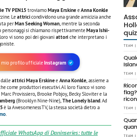
rie TV PEN15
troviamo
Maya Erskine
e
Anna Konkle
Ass
zine. Le
attrici
condividono una grande amicizia anche
iuta per
Man Seeking Woman
, mentre la seconda
Holl
oro personaggi si chiamano rispettivamente
Maya Ishii-
quiz
oro vi sono poi dei giovani
attori
che interpretano i
goniste.
TEAM |
Qual
 mio profilo ufficiale
Instagram
Islan
TEAM |
 dalle
attrici Maya Erskine
e
Anna Konkle
, assieme a
Rico
e come produttori esecutivi. Al loro fianco vi sono
flag?
Marc Provissiero, Brooke Pobjoy, Becky Sloviter e la
ricon
amberg
(Brooklyn Nine-Nine),
The Lonely Island
. Ad
5
è la AwesomenessTV, la stessa società dietro a
TEAM |
Amo
.
Quant
quan
 ufficiale WhatsApp di Daninseries: tutte le
TEAM |