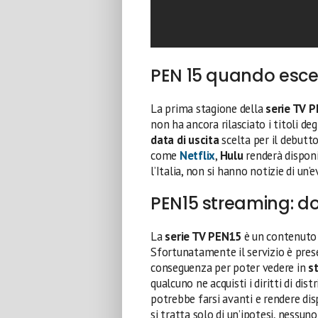
PEN 15 quando esce?
La prima stagione della
serie TV
P
non ha ancora rilasciato i titoli deg
data di uscita
scelta per il debutt
come
Netflix
,
Hulu
renderà disponib
l’Italia, non si hanno notizie di un’
PEN15 streaming: do
La
serie TV PEN15
è un contenuto 
Sfortunatamente il servizio è prese
conseguenza per poter vedere in
s
qualcuno ne acquisti i diritti di dist
potrebbe farsi avanti e rendere dis
si tratta solo di un’ipotesi, nessun