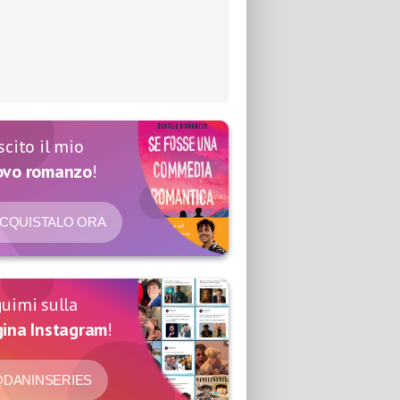
scito il mio
ovo romanzo
!
CQUISTALO ORA
uimi sulla
ina Instagram
!
DANINSERIES