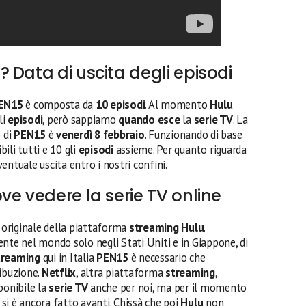
 Data di uscita degli episodi
EN15
è composta da
10 episodi
. Al momento
Hulu
li
episodi
, però sappiamo
quando esce
la
serie TV
. La
o di
PEN15
è
venerdì 8 febbraio
. Funzionando di base
ili tutti e 10 gli
episodi
assieme. Per quanto riguarda
eventuale uscita entro i nostri confini.
ve vedere la serie TV online
originale della piattaforma
streaming Hulu
.
nte nel mondo solo negli Stati Uniti e in Giappone, di
treaming
qui in Italia
PEN15
è necessario che
ribuzione.
Netflix
, altra piattaforma
streaming
,
ponibile la
serie TV
anche per noi, ma per il momento
o si è ancora fatto avanti. Chissà che poi
Hulu
non