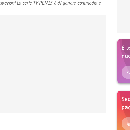
cipazioni La serie TV PEN15 è di genere commedia e
È u
nu
A
Seg
pag
@