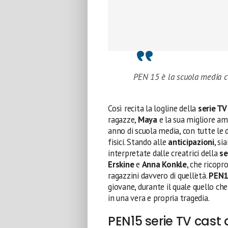
PEN 15 è la scuola media 
Così recita la logline della
serie TV
ragazze,
Maya
e la sua migliore a
anno di scuola media, con tutte le 
fisici. Stando alle
anticipazioni
, si
interpretate dalle creatrici della
se
Erskine
e
Anna Konkle
, che ricopr
ragazzini davvero di quell’età.
PEN1
giovane, durante il quale quello ch
in una vera e propria tragedia.
PEN15 serie TV cast 