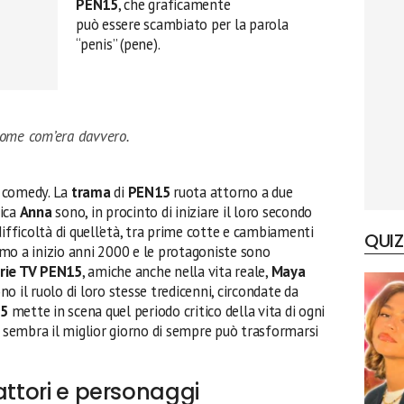
PEN15
, che graficamente
può essere scambiato per la parola
“penis” (pene).
come com’era davvero.
comedy. La
trama
di
PEN15
ruota attorno a due
mica
Anna
sono, in procinto di iniziare il loro secondo
difficoltà di quell’età, tra prime cotte e cambiamenti
QUIZ
amo a inizio anni 2000 e le protagoniste sono
rie TV PEN15
, amiche anche nella vita reale,
Maya
ono il ruolo di loro stesse tredicenni, circondate da
5
mette in scena quel periodo critico della vita di ogni
e sembra il miglior giorno di sempre può trasformarsi
attori e personaggi