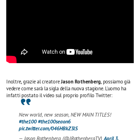
Inoltre, grazie al creatore
Jason Rothenberg
, possiamo già
vedere come sarà la sigla della nuova stagione. L’uomo ha
infatti postato il video sul proprio profilo Twitter:
New world, new season, NEW MAIN TITLES!
#the100
#the100seaon6
pic.twitter.com/046HBkZ3lS
— Jason Rothenberg (@JRothenbergTV)
April 3,