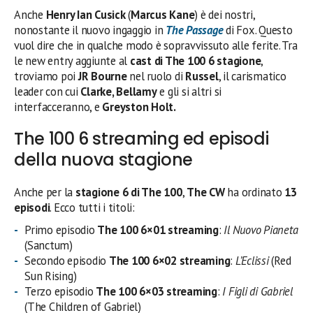
Anche
Henry Ian Cusick
(
Marcus Kane
) è dei nostri,
nonostante il nuovo ingaggio in
The Passage
di Fox. Questo
vuol dire che in qualche modo è sopravvissuto alle ferite. Tra
le new entry aggiunte al
cast di The 100 6 stagione
,
troviamo poi
JR Bourne
nel ruolo di
Russel
, il carismatico
leader con cui
Clarke, Bellamy
e gli si altri si
interfacceranno, e
Greyston Holt.
The 100 6 streaming ed episodi
della nuova stagione
Anche per la
stagione 6 di The 100
,
The CW
ha ordinato
13
episodi
. Ecco tutti i titoli:
Primo episodio
The 100 6×01 streaming
:
Il Nuovo Pianeta
(Sanctum)
Secondo episodio
The 100 6×02 streaming
:
L’Eclissi
(Red
Sun Rising)
Terzo episodio
The 100 6×03 streaming
:
I Figli di Gabriel
(The Children of Gabriel)