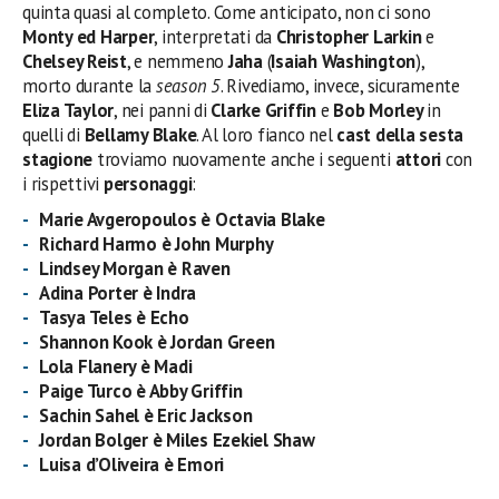
quinta quasi al completo. Come anticipato, non ci sono
Monty ed Harper
, interpretati da
Christopher Larkin
e
Chelsey Reist
, e nemmeno
Jaha
(
Isaiah Washington
),
morto durante la
season 5
. Rivediamo, invece, sicuramente
Eliza Taylor
, nei panni di
Clarke Griffin
e
Bob Morley
in
quelli di
Bellamy Blake
. Al loro fianco nel
cast della sesta
stagione
troviamo nuovamente anche i seguenti
attori
con
i rispettivi
personaggi
:
Marie Avgeropoulos è Octavia Blake
Richard Harmo è John Murphy
Lindsey Morgan è Raven
Adina Porter è Indra
Tasya Teles è Echo
Shannon Kook è Jordan Green
Lola Flanery è Madi
Paige Turco è Abby Griffin
Sachin Sahel è Eric Jackson
Jordan Bolger è Miles Ezekiel Shaw
Luisa d’Oliveira è Emori