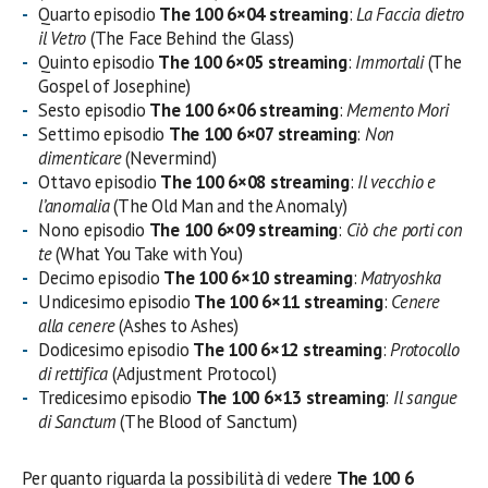
Quarto episodio
The 100 6×04 streaming
:
La Faccia dietro
il Vetro
(The Face Behind the Glass)
Quinto episodio
The 100 6×05 streaming
:
Immortali
(The
Gospel of Josephine)
Sesto episodio
The 100 6×06 streaming
:
Memento Mori
Settimo episodio
The 100 6×07 streaming
:
Non
dimenticare
(Nevermind)
Ottavo episodio
The 100 6×08 streaming
:
Il vecchio e
l’anomalia
(The Old Man and the Anomaly)
Nono episodio
The 100 6×09 streaming
:
Ciò che porti con
te
(What You Take with You)
Decimo episodio
The 100 6×10 streaming
:
Matryoshka
Undicesimo episodio
The 100 6×11 streaming
:
Cenere
alla cenere
(Ashes to Ashes)
Dodicesimo episodio
The 100 6×12 streaming
:
Protocollo
di rettifica
(Adjustment Protocol)
Tredicesimo episodio
The 100 6×13 streaming
:
Il sangue
di Sanctum
(The Blood of Sanctum)
Per quanto riguarda la possibilità di vedere
The 100 6