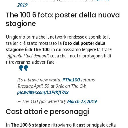
2019
The 100 6 foto: poster della nuova
stagione
Un giorno prima che il network rendesse disponibile il
trailer, ci è stato mostrato la
foto del poster della
stagione 6 di The 100
, in cui possiamo leggere la frase
“
Affronta i tuoi demoni
“, cosa che i nostri protagonisti di
ritroveranno a dover fare.
It's a brave new world.
#The100
returns
Tuesday, April 30 at 9/8c on The CW.
pic.twitter.com/L1PrKfl7Ax
— The 100 (@cwthe100)
March 27, 2019
Cast attori e personaggi
In
The 100 6 stagione
ritroviamo il
cast
principale della