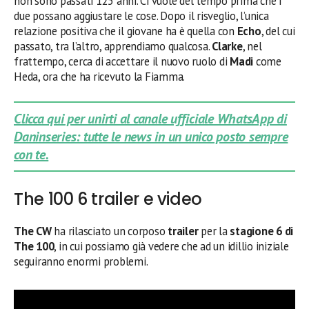
non sono passati 125 anni. Ci vuole del tempo prima che i
due possano aggiustare le cose. Dopo il risveglio, l’unica
relazione positiva che il giovane ha è quella con
Echo
, del cui
passato, tra l’altro, apprendiamo qualcosa.
Clarke
, nel
frattempo, cerca di accettare il nuovo ruolo di
Madi
come
Heda, ora che ha ricevuto la Fiamma.
Clicca qui per unirti al canale ufficiale WhatsApp di
Daninseries: tutte le news in un unico posto sempre
con te.
The 100 6 trailer e video
The CW
ha rilasciato un corposo
trailer
per la
stagione 6 di
The 100
, in cui possiamo già vedere che ad un idillio iniziale
seguiranno enormi problemi.