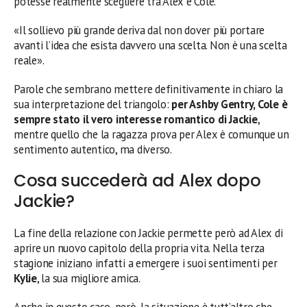
potesse realmente scegliere tra Alex e Cole.
«Il sollievo più grande deriva dal non dover più portare
avanti l’idea che esista davvero una scelta. Non è una scelta
reale».
Parole che sembrano mettere definitivamente in chiaro la
sua interpretazione del triangolo:
per Ashby Gentry, Cole è
sempre stato il vero interesse romantico di Jackie
,
mentre quello che la ragazza prova per Alex è comunque un
sentimento autentico, ma diverso.
Cosa succederà ad Alex dopo
Jackie?
La fine della relazione con Jackie permette però ad Alex di
aprire un nuovo capitolo della propria vita. Nella terza
stagione iniziano infatti a emergere i suoi sentimenti per
Kylie
, la sua migliore amica.
Anche in questo caso, però, la situazione è tutt’altro che