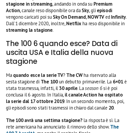
stagione in streaming
, andando in onda su
Premium
Action
, canale reso disponibile ora da
Sky
, gli
episodi
vengono caricati poi su
Sky On Demand
,
NOWTV
ed
Infinity
.
Dall’1 dicembre 2020, inoltre,
Netflix
ha reso disponibile in
streaming la stagione
.
The 100 6 quando esce? Data di
uscita USA e Italia della nuova
stagione
Ma
quando esce la serie TV
?
The CW
ha riservato alla
sesta stagione di
The 100
un debutto primaverile. La
6×01
è
stata trasmessa, infatti, il
30 aprile
. La
season 6
si è poi
conclusa il 6 agosto. In Italia,
il canale Action ha ospitato
la serie dal 17 ottobre 2019
. In un secondo momento, poi,
gli episodi sono stati trasmessi in chiaro dal canale
20
.
The 100 avrà una settima stagione?
la risposta è sì. La
rete americana ha annunciato il rinnovo dello show.
The