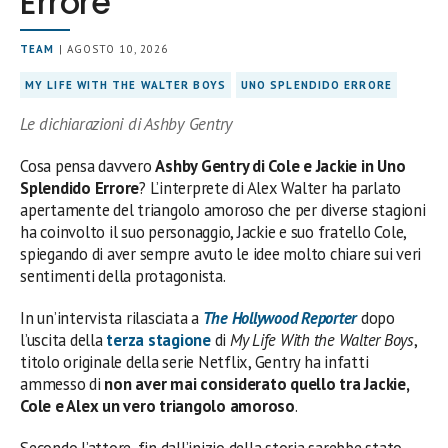
Errore
TEAM
| AGOSTO 10, 2026
MY LIFE WITH THE WALTER BOYS
UNO SPLENDIDO ERRORE
Le dichiarazioni di Ashby Gentry
Cosa pensa davvero
Ashby Gentry di Cole e Jackie in Uno
Splendido Errore
? L’interprete di Alex Walter ha parlato
apertamente del triangolo amoroso che per diverse stagioni
ha coinvolto il suo personaggio, Jackie e suo fratello Cole,
spiegando di aver sempre avuto le idee molto chiare sui veri
sentimenti della protagonista.
In un’intervista rilasciata a
The Hollywood Reporter
dopo
l’uscita della
terza stagione
di
My Life With the Walter Boys
,
titolo originale della serie Netflix, Gentry ha infatti
ammesso di
non aver mai considerato quello tra Jackie,
Cole e Alex un vero triangolo amoroso
.
Secondo l’attore, fin dall’inizio della storia sarebbe stato