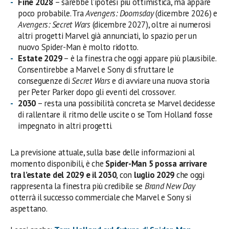
Fine 2028
– sarebbe l’ipotesi più ottimistica, ma appare
poco probabile. Tra
Avengers: Doomsday
(dicembre 2026) e
Avengers: Secret Wars
(dicembre 2027), oltre ai numerosi
altri progetti Marvel già annunciati, lo spazio per un
nuovo Spider-Man è molto ridotto.
Estate 2029
– è la finestra che oggi appare più plausibile.
Consentirebbe a Marvel e Sony di sfruttare le
conseguenze di
Secret Wars
e di avviare una nuova storia
per Peter Parker dopo gli eventi del crossover.
2030
– resta una possibilità concreta se Marvel decidesse
di rallentare il ritmo delle uscite o se Tom Holland fosse
impegnato in altri progetti.
La previsione attuale, sulla base delle informazioni al
momento disponibili, è che
Spider-Man 5 possa arrivare
tra l’estate del 2029 e il 2030
, con
luglio 2029
che oggi
rappresenta la finestra più credibile se
Brand New Day
otterrà il successo commerciale che Marvel e Sony si
aspettano.