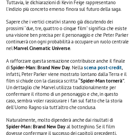
Tuttavia, le dichiarazioni di Kevin Feige rappresentano
l’indizio più concreto emerso finora sul futuro della saga.
Sapere che i vertici creativi stanno già discutendo dei
prossimi “due, tre, quattro o cinque film” significa che esiste
una visione ben precisa per il personaggio e che Peter Parker
continuerà con ogni probabilità a occupare un ruolo centrale
nel
Marvel Cinematic Universe
.
A rafforzare questa sensazione contribuisce anche il finale
di
Spider-Man: Brand New Day
. Nella
scena post-credit
,
infatti, Peter Parker viene mostrato lontano dalla Terra e il
film si chiude con la classica scritta
“Spider-Man tornerà”
.
Un dettaglio che Marvel utilizza tradizionalmente per
confermare il ritorno di un personaggio e che, in questo
caso, sembra voler rassicurare i fan sul fatto che la storia
dell’Uomo Ragno sia tutt’altro che conclusa.
Naturalmente, molto dipenderà anche dai risultati di
Spider-Man: Brand New Day
al botteghino. Se il film
dovesse confermare il successo dei capitoli precedenti,