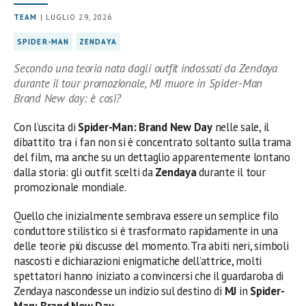
TEAM
| LUGLIO 29, 2026
SPIDER-MAN
ZENDAYA
Secondo una teoria nata dagli outfit indossati da Zendaya
durante il tour promozionale, MJ muore in Spider-Man
Brand New day: è così?
Con l’uscita di
Spider-Man: Brand New Day
nelle sale, il
dibattito tra i fan non si è concentrato soltanto sulla trama
del film, ma anche su un dettaglio apparentemente lontano
dalla storia: gli outfit scelti da
Zendaya
durante il tour
promozionale mondiale.
Quello che inizialmente sembrava essere un semplice filo
conduttore stilistico si è trasformato rapidamente in una
delle teorie più discusse del momento. Tra abiti neri, simboli
nascosti e dichiarazioni enigmatiche dell’attrice, molti
spettatori hanno iniziato a convincersi che il guardaroba di
Zendaya nascondesse un indizio sul destino di
MJ
in
Spider-