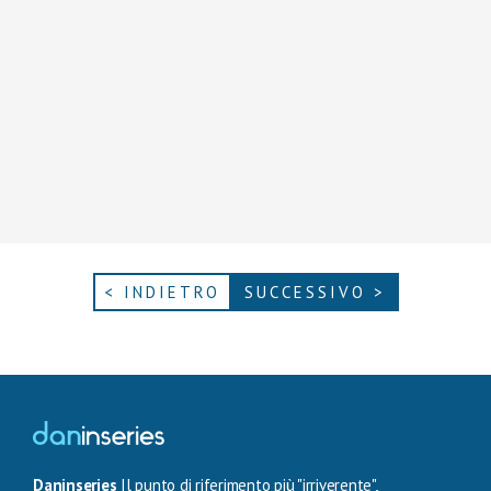
< INDIETRO
SUCCESSIVO >
Daninseries
Il punto di riferimento più "irriverente",