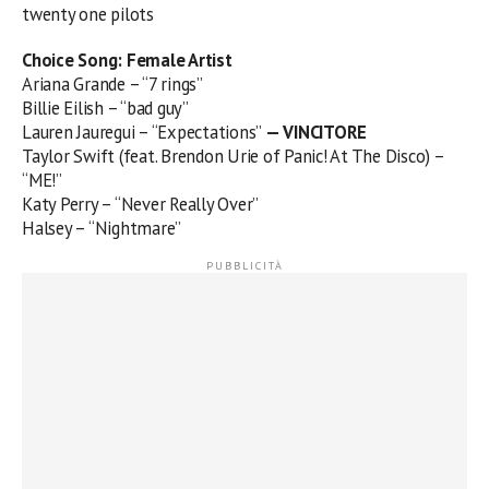
twenty one pilots
Choice Song: Female Artist
Ariana Grande – “7 rings”
Billie Eilish – “bad guy”
Lauren Jauregui – “Expectations”
— VINCITORE
Taylor Swift (feat. Brendon Urie of Panic! At The Disco) –
“ME!”
Katy Perry – “Never Really Over”
Halsey – “Nightmare”