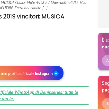
: MUSICA Choice Male Artist Ed SheeranKhalidLil Nas
ITORE Entra nel canale […]
2019 vincitori: MUSICA
È u
nu
A
 mio profilo ufficiale
Instagram
Seg
pag
 ufficiale WhatsApp di Daninseries: tutte le
 con te.
@