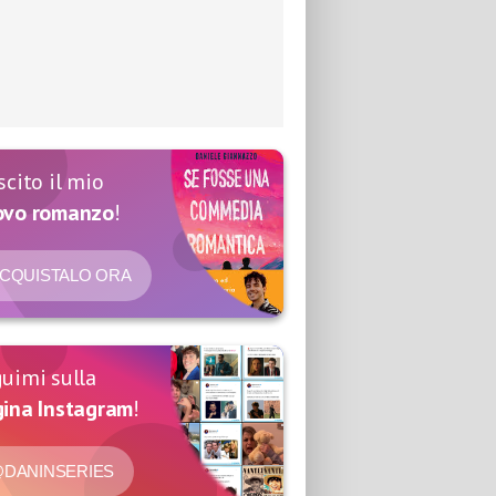
scito il mio
ovo romanzo
!
CQUISTALO ORA
uimi sulla
ina Instagram
!
DANINSERIES