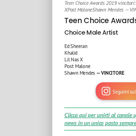
Teen Choice Awards 2019 vincitori
XPost MaloneShawn Mendes — VINC
Teen Choice Awards 
Choice Male Artist
Ed Sheeran
Khalid
Lil Nas X
Post Malone
Shawn Mendes
— VINCITORE
Seguimi sul
Clicca qui per unirti al canale
news in un unico posto sempre