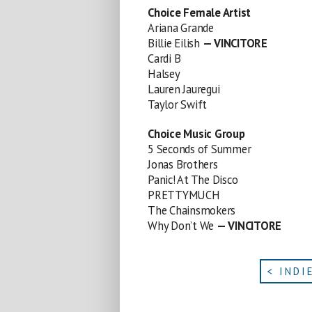
Choice Female Artist
Ariana Grande
Billie Eilish
— VINCITORE
Cardi B
Halsey
Lauren Jauregui
Taylor Swift
Choice Music Group
5 Seconds of Summer
Jonas Brothers
Panic! At The Disco
PRETTYMUCH
The Chainsmokers
Why Don’t We
— VINCITORE
< INDI