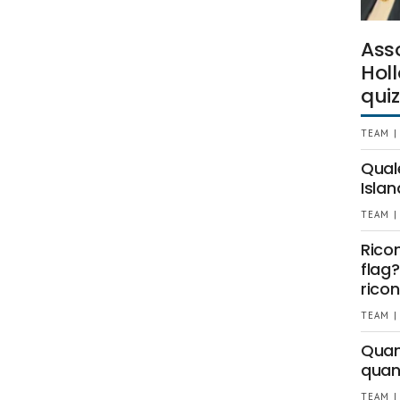
Ass
Holl
quiz
TEAM |
Qual
Islan
TEAM |
Rico
flag?
ricon
TEAM |
Quant
quan
TEAM |