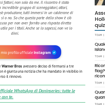
i fattori, non solo da me. Il riscontro è stato
incredibile gruppo di sceneggiatori, attori,
Ass
t-produzione, tutti immersi in un calderone di
e sì o no. So che questa parte dello show è ciò
Holl
cuso per non aver fornito una risposta diretta
quiz
ile per i titoli. Anche se lo sapessi, non ve lo
direi.
TEAM |
Qual
Islan
 mio profilo ufficiale
Instagram
TEAM |
Rico
e
Warner Bros
avessero deciso di fermarsi a tre
flag?
on è giunta una notizia che ha mandato in visibilio in
ricon
so il rinnovo.
TEAM |
 ufficiale WhatsApp di Daninseries: tutte le
Quant
 con te.
quan
TEAM |