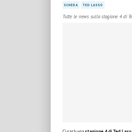
SCHEDA
TED LASSO
Tutte le news sulla stagione 4 di T
Ci sarà una
stagione 4 di Ted Las