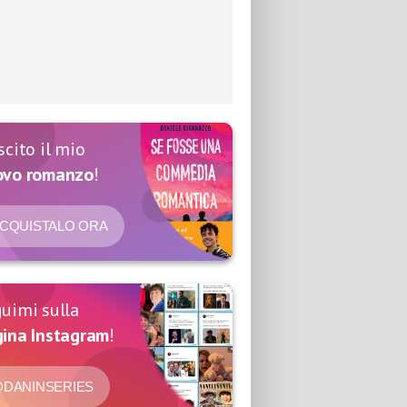
scito il mio
ovo romanzo
!
CQUISTALO ORA
uimi sulla
ina Instagram
!
DANINSERIES