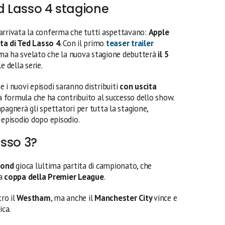
d Lasso 4 stagione
arrivata la conferma che tutti aspettavano:
Apple
ta di Ted Lasso 4
. Con il primo
teaser trailer
rma ha svelato che la nuova stagione debutterà
il 5
e della serie.
 i nuovi episodi saranno distribuiti
con uscita
a formula che ha contribuito al successo dello show.
gnerà gli spettatori per tutta la stagione,
 episodio dopo episodio.
sso 3?
mond
gioca l’ultima partita di campionato, che
la
coppa della Premier League
.
tro il
Westham
, ma anche il
Manchester City
vince e
ica.