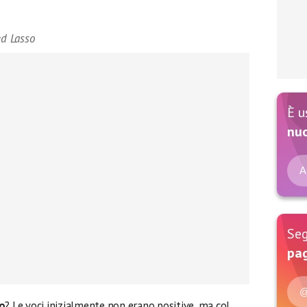
ed Lasso
È u
nu
A
Seg
pag
@
so
? Le voci inizialmente non erano positive, ma col