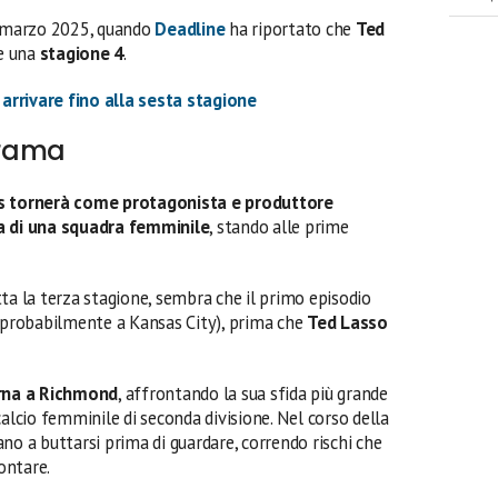
 a marzo 2025, quando
Deadline
ha riportato che
Ted
e una
stagione 4
.
arrivare fino alla sesta stagione
trama
is tornerà come protagonista e produttore
da di una squadra femminile
, stando alle prime
ta la terza stagione, sembra che il primo episodio
 (probabilmente a Kansas City), prima che
Ted Lasso
rna a Richmond
, affrontando la sua sfida più grande
calcio femminile di seconda divisione. Nel corso della
ano a buttarsi prima di guardare, correndo rischi che
ontare.