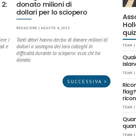
 2:
donato milioni di
dollari per lo sciopero
Ass
Holl
REDAZIONE | AGOSTO 4, 2023
quiz
ere i
Tanti attori hanno deciso di donare milioni di
ad e
dollari a sostegno dei loro colleghi in
TEAM |
difficoltà durante lo sciopero: ecco chi ha
Qual
donato
Islan
TEAM |
SUCCESSIVA >
Rico
flag?
ricon
TEAM |
Quant
quan
TEAM |