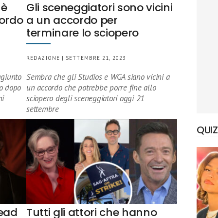
 è
Gli sceneggiatori sono vicini
cordo
a un accordo per
terminare lo sciopero
REDAZIONE | SETTEMBRE 21, 2023
ggiunto
Sembra che gli Studios e WGA siano vicini a
ro dopo
un accordo che potrebbe porre fine allo
ni
sciopero degli sceneggiatori oggi 21
settembre
QUIZ
Dead
Tutti gli attori che hanno