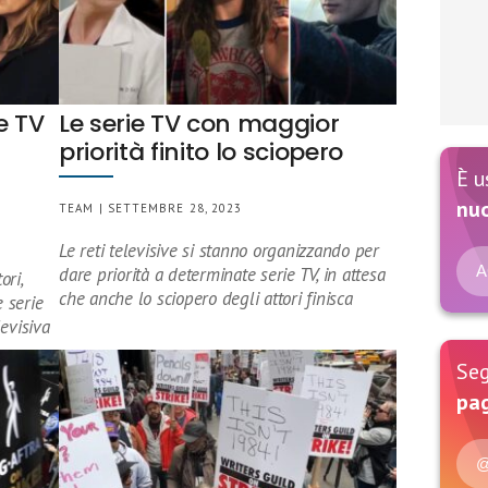
e TV
Le serie TV con maggior
priorità finito lo sciopero
È u
nu
TEAM | SETTEMBRE 28, 2023
Le reti televisive si stanno organizzando per
A
dare priorità a determinate serie TV, in attesa
ori,
che anche lo sciopero degli attori finisca
 serie
evisiva
Seg
pag
@