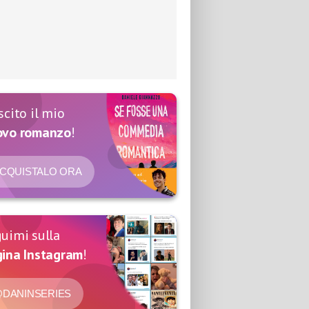
scito il mio
ovo romanzo
!
CQUISTALO ORA
uimi sulla
ina Instagram
!
DANINSERIES