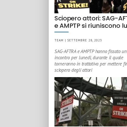
Sciopero attori: SAG-A
e AMPTP si riuniscono l
TEAM | SETTEMBRE 28, 2023
SAG-AFTRA e AMPTP hanno fissato un
incontro per lunedì, durante il quale
torneranno in trattativa per mettere fi
sciopero degli attori