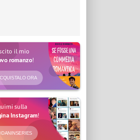
scito il mio
ovo romanzo
!
CQUISTALO ORA
uimi sulla
ina Instagram
!
DANINSERIES