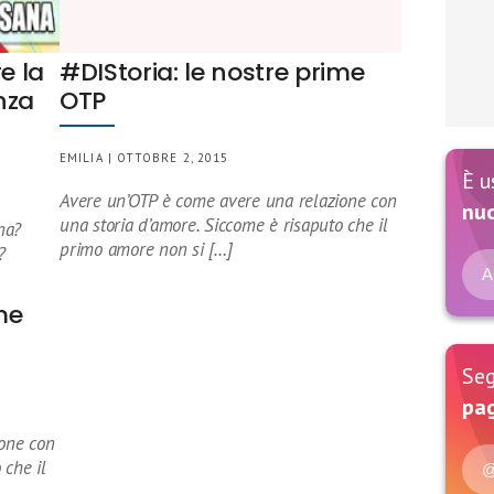
e la
#DIStoria: le nostre prime
nza
OTP
EMILIA | OTTOBRE 2, 2015
È u
Avere un’OTP è come avere una relazione con
nu
una storia d’amore. Siccome è risaputo che il
na?
primo amore non si […]
?
A
me
Seg
pag
one con
 che il
@