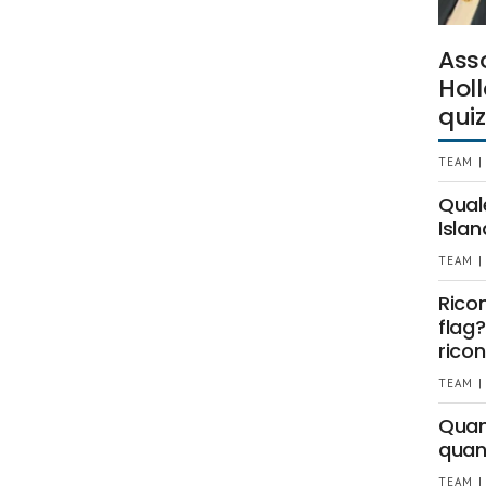
Ass
Holl
quiz
TEAM |
Qual
Islan
TEAM |
Rico
flag?
ricon
TEAM |
Quant
quan
TEAM |