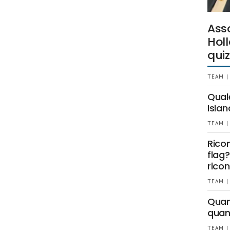
Ass
Holl
quiz
TEAM |
Qual
Islan
TEAM |
Rico
flag?
ricon
TEAM |
Quant
quan
TEAM |