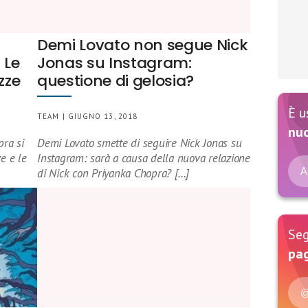
Demi Lovato non segue Nick
 Le
Jonas su Instagram:
zze
questione di gelosia?
È u
TEAM | GIUGNO 13, 2018
nu
pra si
Demi Lovato smette di seguire Nick Jonas su
ze e le
Instagram: sarà a causa della nuova relazione
A
di Nick con Priyanka Chopra? […]
Seg
pag
@