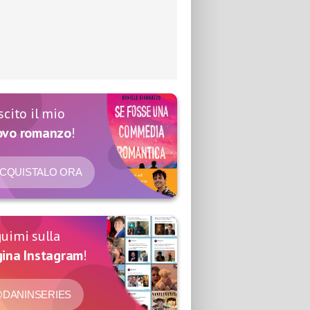
scito il mio
ovo romanzo
!
CQUISTALO ORA
uimi sulla
ina Instagram
!
DANINSERIES