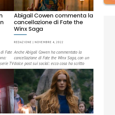
an
Abigail Cowen commenta la
un
cancellazione di Fate the
Winx Saga
REDAZIONE | NOVEMBRE 4, 2022
di Fate
Anche Abigail Cowen ha commentato la
ono:
cancellazione di Fate the Winx Saga, con un
serie TV
dolce post sui social: ecco cosa ha scritto