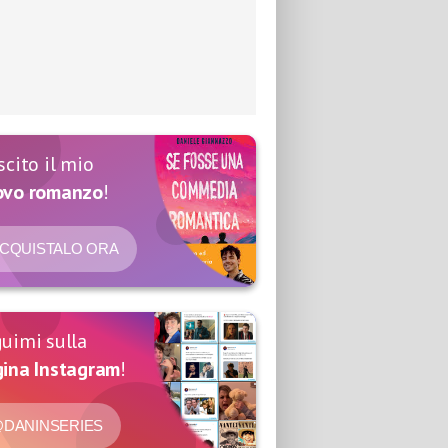
scito il mio
ovo romanzo
!
CQUISTALO ORA
uimi sulla
ina Instagram
!
DANINSERIES