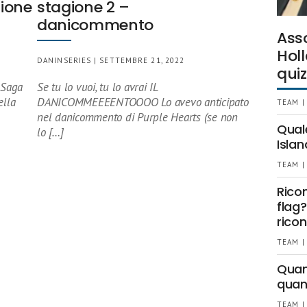
ione
stagione 2 –
danicommento
Ass
Holl
DANINSERIES | SETTEMBRE 21, 2022
quiz
x Saga
Se tu lo vuoi, tu lo avrai IL
ella
DANICOMMEEEENTOOOO Lo avevo anticipato
TEAM |
nel danicommento di Purple Hearts (se non
Qual
lo […]
Islan
TEAM |
Rico
flag?
ricon
TEAM |
Quant
quan
TEAM |