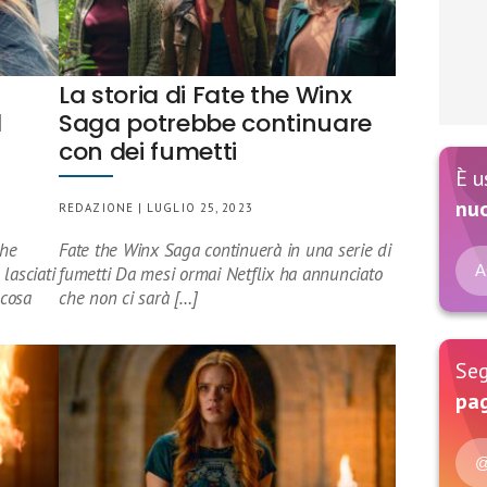
La storia di Fate the Winx
l
Saga potrebbe continuare
con dei fumetti
È u
nu
REDAZIONE | LUGLIO 25, 2023
che
Fate the Winx Saga continuerà in una serie di
A
lasciati
fumetti Da mesi ormai Netflix ha annunciato
 cosa
che non ci sarà […]
Seg
pag
@