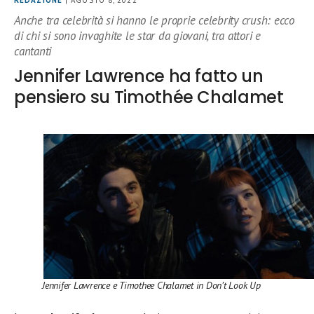
REDAZIONE
| AGOSTO 8, 2022
Anche tra celebrità si hanno le proprie celebrity crush: ecco
di chi si sono invaghite le star da giovani, tra attori e
cantanti
Jennifer Lawrence ha fatto un
pensiero su Timothée Chalamet
Jennifer Lawrence e Timothee Chalamet in Don’t Look Up