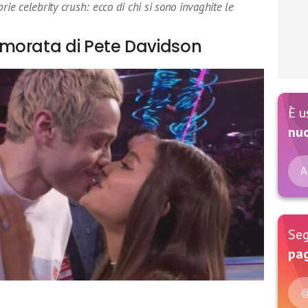
rie celebrity crush: ecco di chi si sono invaghite le
morata di Pete Davidson
È u
nu
A
Seg
pag
@