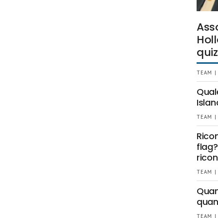
Ass
Holl
quiz
TEAM |
Qual
Islan
TEAM |
Rico
flag?
ricon
TEAM |
Quant
quan
TEAM |