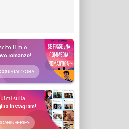
scito il mio
ovo romanzo
!
CQUISTALO ORA
uimi sulla
ina Instagram
!
DANINSERIES