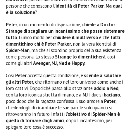
persone che conoscono
l’identità di Peter Parker
.
Ma qual
è la soluzione
?
Peter
, in un momento di disperazione,
chiede a Doctor
Strange di scagliare un incantesimo che possa sistemare
tutto
. L’unico modo per
chiudere il multiverso
è che
tutti
dimentichino chi è Peter Parker
, non la vera identità di
Spider-Man
, ma che si scordino proprio della sua esistenza
come persona. Lo stesso
Strange lo dimenticherà
, così
come gli altri
Avenger, MJ, Ned e Happy.
Così
Peter
accetta questa condizione, e
scende a salutare
gli altri Peter
, che ritornano nel loro universo come anche i
loro cattivi. Dopodiché passa allo straziante
addio a Ned
,
con la loro iconica stretta di mano, e a
MJ
. I due si
baciano
,
poco dopo che la ragazza confessa il suo amore a
Peter
,
chiedendogli di ricambiare le sue parole solo quando si
ritroveranno in futuro. Infatti
l’obiettivo di Spider-Man è
quello di tornare dagli amici
, dopo l’incantesimo, per
spiegare loro cosa è successo.