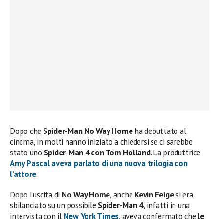
Dopo che
Spider-Man No Way Home
ha debuttato al
cinema, in molti hanno iniziato a chiedersi se
ci sarebbe
stato uno
Spider-Man 4 con Tom Holland
. La produttrice
Amy Pascal aveva parlato di una nuova trilogia con
l’attore
.
Dopo l’uscita di
No Way Home
, anche
Kevin Feige
si era
sbilanciato su un possibile
Spider-Man 4
, infatti in una
intervista con il
New York Times
, aveva confermato che
le