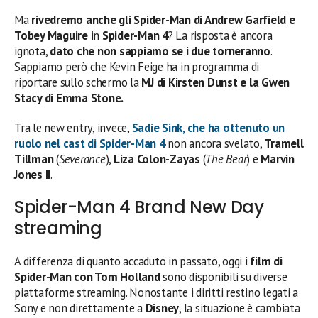
Ma
rivedremo anche gli Spider-Man di Andrew Garfield e
Tobey Maguire
in
Spider-Man 4
? La risposta è ancora
ignota,
dato che non sappiamo se i due torneranno
.
Sappiamo però che Kevin Feige ha in programma di
riportare sullo schermo la
MJ di Kirsten Dunst e la Gwen
Stacy di Emma Stone.
Tra le new entry, invece,
Sadie Sink, che ha ottenuto un
ruolo nel cast di Spider-Man 4
non ancora svelato,
Tramell
Tillman
(
Severance
),
Liza Colon-Zayas
(
The Bear
) e
Marvin
Jones II
.
Spider-Man 4 Brand New Day
streaming
A differenza di quanto accaduto in passato, oggi i
film di
Spider-Man con Tom Holland
sono disponibili su diverse
piattaforme streaming. Nonostante i diritti restino legati a
Sony e non direttamente a
Disney
, la situazione è cambiata