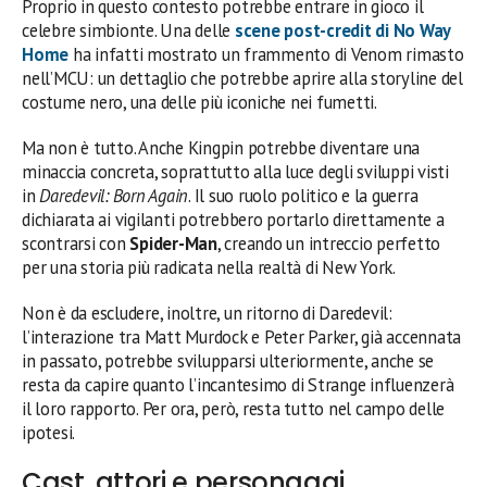
Proprio in questo contesto potrebbe entrare in gioco il
celebre simbionte. Una delle
scene post-credit di No Way
Home
ha infatti mostrato un frammento di Venom rimasto
nell’MCU: un dettaglio che potrebbe aprire alla storyline del
costume nero, una delle più iconiche nei fumetti.
Ma non è tutto. Anche Kingpin potrebbe diventare una
minaccia concreta, soprattutto alla luce degli sviluppi visti
in
Daredevil: Born Again
. Il suo ruolo politico e la guerra
dichiarata ai vigilanti potrebbero portarlo direttamente a
scontrarsi con
Spider-Man
, creando un intreccio perfetto
per una storia più radicata nella realtà di New York.
Non è da escludere, inoltre, un ritorno di Daredevil:
l’interazione tra Matt Murdock e Peter Parker, già accennata
in passato, potrebbe svilupparsi ulteriormente, anche se
resta da capire quanto l’incantesimo di Strange influenzerà
il loro rapporto. Per ora, però, resta tutto nel campo delle
ipotesi.
Cast, attori e personaggi