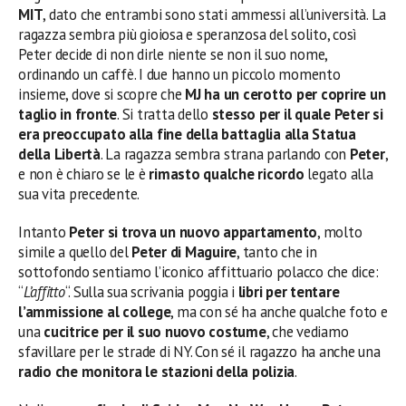
MIT
, dato che entrambi sono stati ammessi all’università. La
ragazza sembra più gioiosa e speranzosa del solito, così
Peter decide di non dirle niente se non il suo nome,
ordinando un caffè. I due hanno un piccolo momento
insieme, dove si scopre che
MJ ha un cerotto per coprire un
taglio in fronte
. Si tratta dello
stesso per il quale Peter si
era preoccupato alla fine della battaglia alla Statua
della Libertà
. La ragazza sembra strana parlando con
Peter
,
e non è chiaro se le è
rimasto qualche ricordo
legato alla
sua vita precedente.
Intanto
Peter si trova un nuovo appartamento
, molto
simile a quello del
Peter di Maguire
, tanto che in
sottofondo sentiamo l’iconico affittuario polacco che dice:
“
L’affitto
“. Sulla sua scrivania poggia i
libri per tentare
l’ammissione al college
, ma con sé ha anche qualche foto e
una
cucitrice per il suo nuovo costume
, che vediamo
sfavillare per le strade di NY. Con sé il ragazzo ha anche una
radio che monitora le stazioni della polizia
.