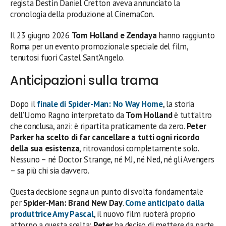
regista Destin Daniel Cretton aveva annunciato la
cronologia della produzione al CinemaCon.
Il 23 giugno 2026
Tom Holland e Zendaya
hanno raggiunto
Roma per un evento promozionale speciale del film,
tenutosi fuori Castel Sant’Angelo.
Anticipazioni sulla trama
Dopo il
finale di
Spider-Man: No Way Home
, la storia
dell’Uomo Ragno interpretato da
Tom Holland
è tutt’altro
che conclusa, anzi: è ripartita praticamente da zero.
Peter
Parker ha scelto di far cancellare a tutti ogni ricordo
della sua esistenza
, ritrovandosi completamente solo.
Nessuno – né Doctor Strange, né MJ, né Ned, né gli Avengers
– sa più chi sia davvero.
Questa decisione segna un punto di svolta fondamentale
per
Spider-Man: Brand New Day
.
Come anticipato dalla
produttrice
Amy Pascal
, il nuovo film ruoterà proprio
attorno a questa scelta:
Peter
ha deciso di mettere da parte