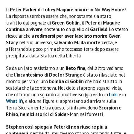
Il
Peter Parker di Tobey Maguire muore in No Way Home
?
La risposta sembra essere che, nonostante sia stato
trafitto dal pugnale di
Green Goblin
,
il Peter di Maguire
continua a vivere
, sostenuto da quello di
Garfield
. Lo stesso
riesce anche a
redimersi per aver lasciato morire Gwen
Stacy
nel suo universo,
salvando MJ da morte certa
, e
afferrandola poco prima che toccasse terra dopo essere
precipitata dalla Statua della Libertà.
Se da un lato assistiamo a un
lieto fine
, dall’altro vediamo
che
l’incantesimo di Doctor Strange
è stato rilasciato nel
mondo per via di una
bomba di Goblin
che ha distrutto la
scatola che la conteneva. Nel cielo si aprono squarci viola,
che offrono uno sguardo al multiverso (già visto in
Loki
e in
What If
), e alcune figure si apprestano ad arrivare sulla
Terra. Sicuramente tra queste si intravvedono
Scorpion e
Rhino
,
nemici storici di Spider-
Man nei fumetti.
Stephen così spiega a Peter di non riuscire più a
contenerli
, perché dal multiverso stanno arrivando tutte le