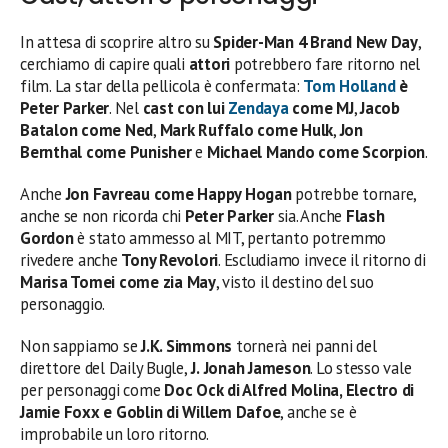
In attesa di scoprire altro su
Spider-Man 4
Brand New Day
,
cerchiamo di capire quali
attori
potrebbero fare ritorno nel
film. La star della pellicola è confermata:
Tom Holland
è
Peter Parker
. Nel
cast con lui
Zendaya
come MJ
,
Jacob
Batalon come Ned
,
Mark Ruffalo come Hulk
,
Jon
Bernthal come Punisher
e
Michael Mando come Scorpion
.
Anche
Jon Favreau come Happy Hogan
potrebbe tornare,
anche se non ricorda chi
Peter Parker
sia. Anche
Flash
Gordon
è stato ammesso al MIT, pertanto potremmo
rivedere anche
Tony Revolori
. Escludiamo invece il ritorno di
Marisa Tomei come zia May
, visto il destino del suo
personaggio.
Non sappiamo se
J.K. Simmons
tornerà nei panni del
direttore del Daily Bugle,
J.
Jonah Jameson
. Lo stesso vale
per personaggi come
Doc Ock di Alfred Molina, Electro di
Jamie Foxx e Goblin di Willem Dafoe
, anche se è
improbabile un loro ritorno.