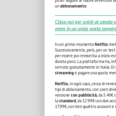
poter seguire le nuove avventure de
un
abbonamento
.
Clicca qui per unirti al canale
news in un unico posto sempre
In un primo momento
Netflix
mett
Successivamente, però, per un test
per essere poi reinserita a inizio e
durata poco. La piattaforma ha, infa
servizio gratuitamente in Italia. 
streaming
è pagare una quota men
Netflix
, in ogni caso, cerca di ven
tipi di abbonamento, con costi dive
versione
con pubblicità
, da 5.49€
la
standard
, da 12.99€ con due acc
17.99€, con ben quattro account e 