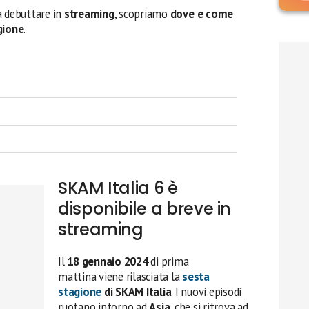
a debuttare in
streaming
, scopriamo
dove
e come
gione
.
SKAM Italia 6 è
disponibile a breve in
streaming
Il
18 gennaio 2024
di prima
mattina viene rilasciata la
sesta
stagione
di SKAM Italia
. I nuovi episodi
ruotano intorno ad
Asia
, che si ritrova ad