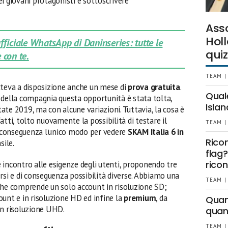
i giovani protagonisti è sottoscrivere
Ass
Holl
 ufficiale WhatsApp di Daninseries: tutte le
quiz
 con te.
TEAM |
eva a disposizione anche un mese di
prova gratuita
.
Qual
 della compagnia questa opportunità è stata tolta,
Islan
state 2019, ma con alcune variazioni. Tuttavia, la cosa è
tti, tolto nuovamente la possibilità di testare il
TEAM |
Di conseguenza l’unico modo per vedere
SKAM Italia 6 in
Rico
sile.
flag?
ricon
ire incontro alle esigenze degli utenti, proponendo tre
rsi e di conseguenza possibilità diverse. Abbiamo una
TEAM |
 che comprende un solo account in risoluzione SD;
ount e in risoluzione HD ed infine la
premium
, da
Quant
in risoluzione UHD.
quan
TEAM |