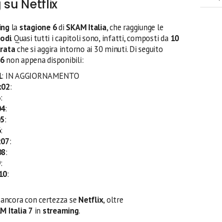
 su Netflix
ing
la
stagione 6
di
SKAM Italia
, che raggiunge le
sodi
. Quasi tutti i capitoli sono, infatti, composti da
10
rata
che si aggira intorno ai 30 minuti. Di seguito
6
non appena disponibili:
1
: IN AGGIORNAMENTO
x02
:
3
:
04
:
05
:
6
:
x07
:
08
:
9
:
10
:
 ancora con certezza se
Netflix
, oltre
 Italia 7
in
streaming
.