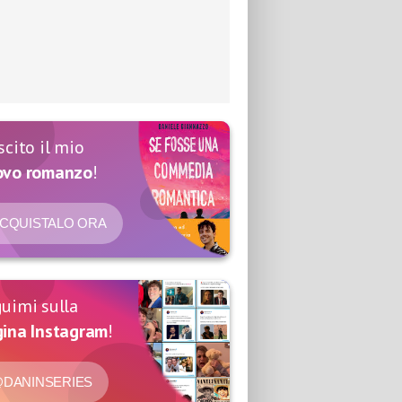
scito il mio
ovo romanzo
!
CQUISTALO ORA
uimi sulla
ina Instagram
!
DANINSERIES