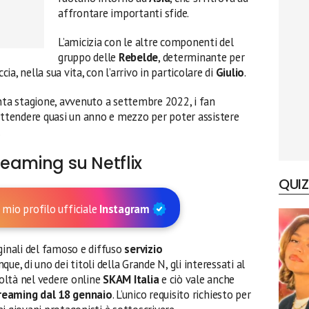
affrontare importanti sfide.
L’amicizia con le altre componenti del
gruppo delle
Rebelde
, determinante per
cia, nella sua vita, con l’arrivo in particolare di
Giulio
.
inta stagione, avvenuto a settembre 2022, i fan
 attendere quasi un anno e mezzo per poter assistere
.
treaming su Netflix
QUIZ
 mio profilo ufficiale
Instagram
ginali del famoso e diffuso
servizio
nque, di uno dei titoli della Grande N, gli interessati al
oltà nel vedere online
SKAM Italia
e ciò vale anche
treaming dal 18 gennaio
. L’unico requisito richiesto per