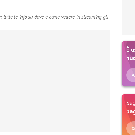
: tutte le info su dove e come vedere in streaming gli
È u
nu
A
Seg
pag
@