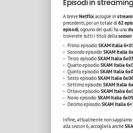
Episodi in streaming
A breve
Netflix
accoglie in
stream
precedenti, per un totale di
62 epi
episodi
, ognuno dei quali ha una
du
troverete tutti i titoli della
season
Primo episodio
SKAM Italia 6×0
Secondo episodio
SKAM Italia 6
Terzo episodio
SKAM Italia 6
x0
Quarto episodio
SKAM Italia 6
x
Quinto episodio
SKAM Italia 6
x
Sesto episodio
SKAM Italia 6
x0
Settimo episodio
SKAM Italia 6
Ottavo episodio
SKAM Italia 6
x
Nono episodio
SKAM Italia 6
x0
Decimo episodio
SKAM Italia
6×
Infine, attualmente non sappiamo
alla
season
6, accoglierà anche
SKAM