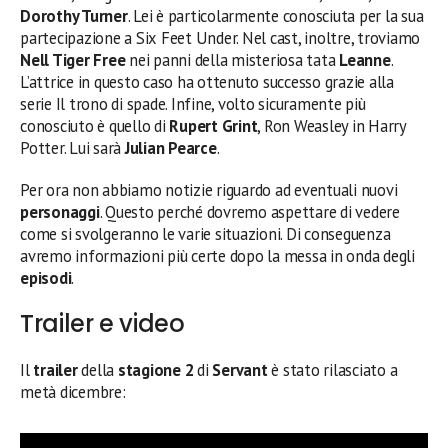
Dorothy Turner
. Lei è particolarmente conosciuta per la sua
partecipazione a Six Feet Under. Nel cast, inoltre, troviamo
Nell Tiger Free
nei panni della misteriosa tata
Leanne
.
L’attrice in questo caso ha ottenuto successo grazie alla
serie Il trono di spade. Infine, volto sicuramente più
conosciuto è quello di
Rupert Grint
, Ron Weasley in Harry
Potter. Lui sarà
Julian Pearce
.
Per ora non abbiamo notizie riguardo ad eventuali nuovi
personaggi
. Questo perché dovremo aspettare di vedere
come si svolgeranno le varie situazioni. Di conseguenza
avremo informazioni più certe dopo la messa in onda degli
episodi
.
Trailer e video
Il
trailer
della
stagione 2
di
Servant
è stato rilasciato a
metà dicembre: