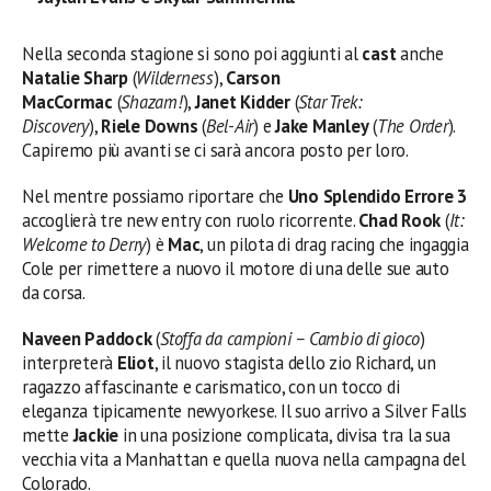
Nella seconda stagione si sono poi aggiunti al
cast
anche
Natalie Sharp
(
Wilderness
),
Carson
MacCormac
(
Shazam!
),
Janet Kidder
(
Star Trek:
Discovery
),
Riele Downs
(
Bel-Air
) e
Jake Manley
(
The Order
).
Capiremo più avanti se ci sarà ancora posto per loro.
Nel mentre possiamo riportare che
Uno Splendido Errore 3
accoglierà tre new entry con ruolo ricorrente.
Chad Rook
(
It:
Welcome to Derry
) è
Mac
, un pilota di drag racing che ingaggia
Cole per rimettere a nuovo il motore di una delle sue auto
da corsa.
Naveen Paddock
(
Stoffa da campioni – Cambio di gioco
)
interpreterà
Eliot
, il nuovo stagista dello zio Richard, un
ragazzo affascinante e carismatico, con un tocco di
eleganza tipicamente newyorkese. Il suo arrivo a Silver Falls
mette
Jackie
in una posizione complicata, divisa tra la sua
vecchia vita a Manhattan e quella nuova nella campagna del
Colorado.