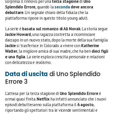
sorpresa il rinnovo per una
terza stagione
di
Uno
Splendido Errore
, quando la
seconda
deve ancora
debuttare
. Un segnale chiaro della fiducia che la
piattaforma ripone in questo titolo young adult.
La serie è
basata sul romanzo di Ali Novak
. La storia segue
Jackie Howard
, una ragazza costretta a ricominciare
daccapo in un nuovo stato, dopo la morte della sua famiglia.
Jackie
si trasferisce in Colorado a vivere con
Katherine
Walter
, la migliore amica di sua madre, che ha ben
dieci figli
e una figlia
. La serie esplora crescita personale e relazioni
con delicatezza e realismo.
Data di uscita
di Uno Splendido
Errore 3
L’attesa per la terza stagione di
Uno Splendido Errore
è
ormai quasi finita.
Netflix
ha infatti annunciato che i nuovi
episodi debutteranno sulla piattaforma il
6 agosto
,
riportando gli spettatori tra le vicende sentimentali e