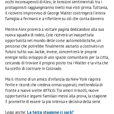
occhi inconsapevoli di Alex, le tensioni sentimentali tra i
protagonisti raggiungeranno livelli mai visti prima. Tuttavia,
il ricovero improvviso di George Walter costringerà l’intera
famiglia a fermarsi e a riflettere su ciò che conta davvero.
Mentre Alex proverà a voltare pagina dedicandosi alla sua
nuova squadra di rodeo, Cole riceverà un’inaspettata
opportunità nel mondo delle corse automobilistiche, un
percorso che potrebbe finalmente aiutarlo a costruirsi un
futuro tutto suo. Jackie, invece, concentrerà le proprie
energie nello sviluppo di uno spazio comunitario per la città,
cercando di trovare il proprio posto tra i Walter e la vita che
ha scelto di costruire in Colorado.
Ma il ritorno di un amico d’infanzia da New York riaprirà
ferite e ricordi che credeva ormai superati, mettendola di
fronte a nuove scelte difficili. Tra amori irrisolti, nuove
opportunità e legami familiari messi alla prova, la stagione
3 promette di essere la più intensa e decisiva della serie.
Leggi anche:
La terza stagione ci sarà?