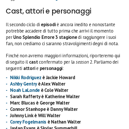
Cast, attori e personaggi
Il secondo ciclo di
episodi
è ancora inedito e nonostante
potrebbe accadere di tutto prima che arrivi il momento
per
Uno Splendio Errore 3 stagione
di raggiungere i suoi
fan, non crediamo ci saranno stravolgimenti degni di nota.
Finché non avremo maggiori informazioni, riporteremo qui
di seguito il
cast
confermato per la
season
2. Parliamo dei
seguenti
attori
e
personaggi
:
Nikki Rodriguez
è Jackie Howard
Ashby Gentry
è Alex Walter
Noah LaLonde
è Cole Walter
Sarah Rafferty è Katherine Walter
Marc Blucas è George Walter
Connor Stanhope è Danny Walter
Johnny Link è Will Walter
Corey Fogelmanis
è Nathan Walter
Jaylan Evans è Skylar Summerhill