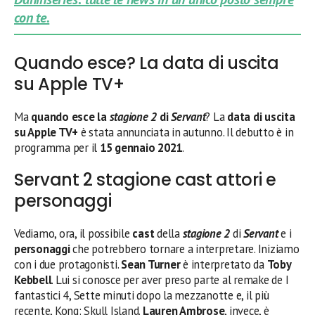
con te.
Quando esce? La data di uscita
su Apple TV+
Ma
quando esce la
stagione 2
di
Servant
? La
data di uscita
su Apple TV+
è stata annunciata in autunno. Il debutto è in
programma per il
15 gennaio 2021
.
Servant 2 stagione cast attori e
personaggi
Vediamo, ora, il possibile
cast
della
stagione 2
di
Servant
e i
personaggi
che potrebbero tornare a interpretare. Iniziamo
con i due protagonisti.
Sean Turner
è interpretato da
Toby
Kebbell
. Lui si conosce per aver preso parte al remake de I
fantastici 4, Sette minuti dopo la mezzanotte e, il più
recente, Kong: Skull Island.
Lauren Ambrose
, invece, è