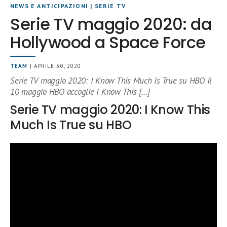
NEWS E ANTICIPAZIONI
|
SERIE TV
Serie TV maggio 2020: da
Hollywood a Space Force
TEAM
| APRILE 30, 2020
Serie TV maggio 2020: I Know This Much Is True su HBO Il
10 maggio HBO accoglie I Know This […]
Serie TV maggio 2020: I Know This
Much Is True su HBO