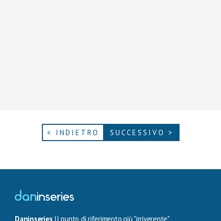
< INDIETRO
SUCCESSIVO >
Daninseries
Il punto di riferimento più "irriverente",