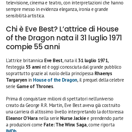
televisione, cinema e teatro, con interpretazioni che hanno
sempre messo in evidenza eleganza, ironia e grande
sensibilità artistica.
Chi è Eve Best? L’attrice di House
of the Dragon nata il 31 luglio 1971
compie 55 anni
L’attrice britannica
Eve Best
, nata il
31 luglio 1971
,
festeggia
55 anni
ed è oggi conosciuta dal grande pubblico
soprattutto grazie al ruolo della principessa
Rhaenys
Targaryen
in
House of the Dragon
, il prequel della celebre
serie
Game of Thrones
.
Prima di conquistare milioni di spettatori nell’universo
creato da George R.R. Martin, Eve Best aveva già costruito
una carriera di altissimo livello interpretando la dottoressa
Eleanor O’Hara
nella serie
Nurse Jackie
e prendendo parte
a produzioni come
Fate: The Winx Saga
, come riporta
IMDb
.