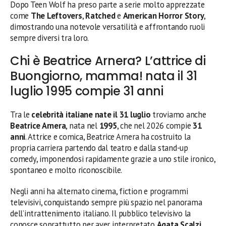
Dopo Teen Wolf ha preso parte a serie molto apprezzate
come
The Leftovers
,
Ratched
e
American Horror Story
,
dimostrando una notevole versatilità e affrontando ruoli
sempre diversi tra loro.
Chi è Beatrice Arnera? L’attrice di
Buongiorno, mamma! nata il 31
luglio 1995 compie 31 anni
Tra le
celebrità italiane nate il 31 luglio
troviamo anche
Beatrice Arnera
, nata nel
1995
, che nel 2026 compie
31
anni
. Attrice e comica, Beatrice Arnera ha costruito la
propria carriera partendo dal teatro e dalla stand-up
comedy, imponendosi rapidamente grazie a uno stile ironico,
spontaneo e molto riconoscibile.
Negli anni ha alternato cinema, fiction e programmi
televisivi, conquistando sempre più spazio nel panorama
dell’intrattenimento italiano. Il pubblico televisivo la
conosce soprattutto per aver interpretato
Agata Scalzi