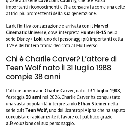
grazie alla serie
Lovecraft Country
, che le è valsa
importanti riconoscimenti e l’ha consacrata come una delle
attrici più promettenti della sua generazione.
La definitiva consacrazione è arrivata con il
Marvel
Cinematic Universe
, dove interpreta
Hunter B-15
nella
serie Disney+
Loki
, uno dei personaggi più importanti della
TVA e dell’intera trama dedicata al Multiverso.
Chi è Charlie Carver? L’attore di
Teen Wolf nato il 31 luglio 1988
compie 38 anni
L’attore americano
Charlie Carver
, nato il
31 luglio 1988
,
festeggia
38 anni
nel 2026. Charlie Carver ha conquistato
una vasta popolarità interpretando
Ethan Steiner
nella
serie cult
Teen Wolf
, uno dei licantropi Alpha che ha saputo
conquistare rapidamente il favore del pubblico grazie
all’evoluzione del suo personaggio.