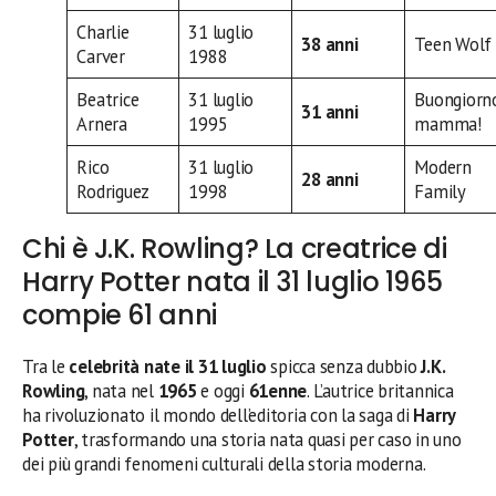
Charlie
31 luglio
38 anni
Teen Wolf
Carver
1988
Beatrice
31 luglio
Buongiorn
31 anni
Arnera
1995
mamma!
Rico
31 luglio
Modern
28 anni
Rodriguez
1998
Family
Chi è J.K. Rowling? La creatrice di
Harry Potter nata il 31 luglio 1965
compie 61 anni
Tra le
celebrità nate il 31 luglio
spicca senza dubbio
J.K.
Rowling
, nata nel
1965
e oggi
61enne
. L’autrice britannica
ha rivoluzionato il mondo dell’editoria con la saga di
Harry
Potter
, trasformando una storia nata quasi per caso in uno
dei più grandi fenomeni culturali della storia moderna.