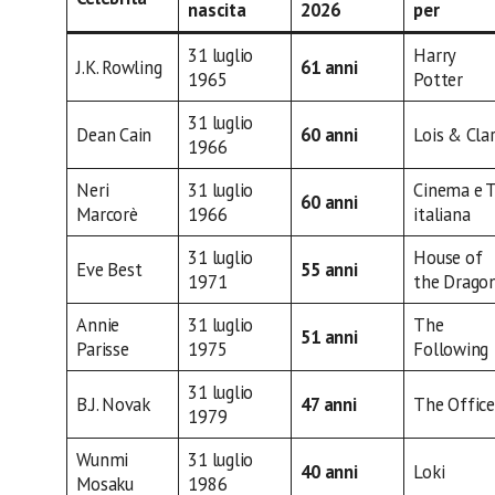
nascita
2026
per
31 luglio
Harry
J.K. Rowling
61 anni
1965
Potter
31 luglio
Dean Cain
60 anni
Lois & Cla
1966
Neri
31 luglio
Cinema e 
60 anni
Marcorè
1966
italiana
31 luglio
House of
Eve Best
55 anni
1971
the Drago
Annie
31 luglio
The
51 anni
Parisse
1975
Following
31 luglio
B.J. Novak
47 anni
The Office
1979
Wunmi
31 luglio
40 anni
Loki
Mosaku
1986