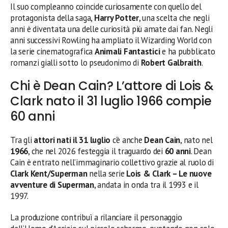
Il suo compleanno coincide curiosamente con quello del
protagonista della saga,
Harry Potter
, una scelta che negli
anni è diventata una delle curiosità più amate dai fan. Negli
anni successivi Rowling ha ampliato il Wizarding World con
la serie cinematografica
Animali Fantastici
e ha pubblicato
romanzi gialli sotto lo pseudonimo di
Robert Galbraith
.
Chi è Dean Cain? L’attore di Lois &
Clark nato il 31 luglio 1966 compie
60 anni
Tra gli
attori nati il 31 luglio
c’è anche
Dean Cain
, nato nel
1966
, che nel 2026 festeggia il traguardo dei
60 anni
. Dean
Cain è entrato nell’immaginario collettivo grazie al ruolo di
Clark Kent/Superman
nella serie
Lois & Clark – Le nuove
avventure di Superman
, andata in onda tra il 1993 e il
1997.
La produzione contribuì a rilanciare il personaggio