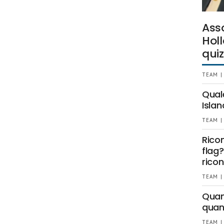
Ass
Holl
quiz
TEAM |
Qual
Islan
TEAM |
Rico
flag?
ricon
TEAM |
Quant
quan
TEAM |