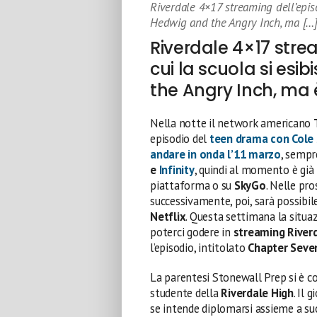
Riverdale 4×17 streaming dell’episod
Hedwig and the Angry Inch, ma […
Riverdale 4×17 strea
cui la scuola si esi
the Angry Inch, ma 
Nella notte il network americano
episodio del
teen drama con Cole 
andare in onda l’11 marzo
, sempr
e
Infinity
, quindi al momento è già 
piattaforma o su
SkyGo
. Nelle pro
successivamente, poi, sarà possibil
Netflix
. Questa settimana la situaz
poterci godere in
streaming River
l’episodio, intitolato
Chapter Seve
La parentesi Stonewall Prep si è c
studente della
Riverdale High
. Il 
se intende diplomarsi assieme a suo