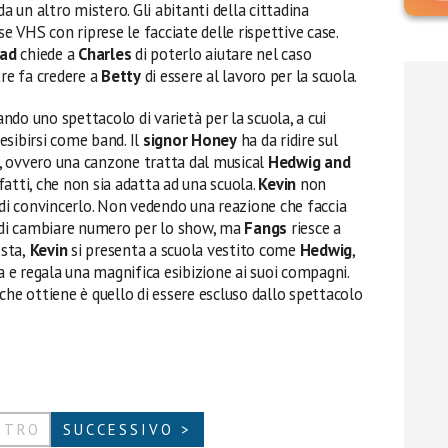
da un altro mistero. Gli abitanti della cittadina
se VHS con riprese le facciate delle rispettive case.
ead
chiede a
Charles
di poterlo aiutare nel caso
tre fa credere a
Betty
di essere al lavoro per la scuola.
ndo uno spettacolo di varietà per la scuola, a cui
 esibirsi come band. Il
signor Honey
ha da ridire sul
, ovvero una canzone tratta dal musical
Hedwig and
infatti, che non sia adatta ad una scuola.
Kevin
non
 di convincerlo. Non vedendo una reazione che faccia
o di cambiare numero per lo show, ma
Fangs
riesce a
esta,
Kevin
si presenta a scuola vestito come
Hedwig
,
ca e regala una magnifica esibizione ai suoi compagni.
che ottiene è quello di essere escluso dallo spettacolo
ETRO
SUCCESSIVO >