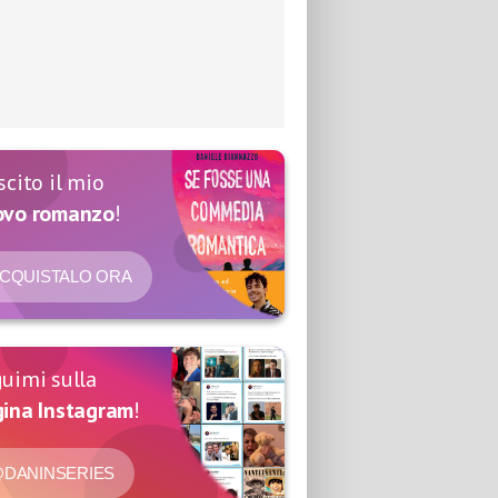
scito il mio
ovo romanzo
!
CQUISTALO ORA
uimi sulla
ina Instagram
!
DANINSERIES