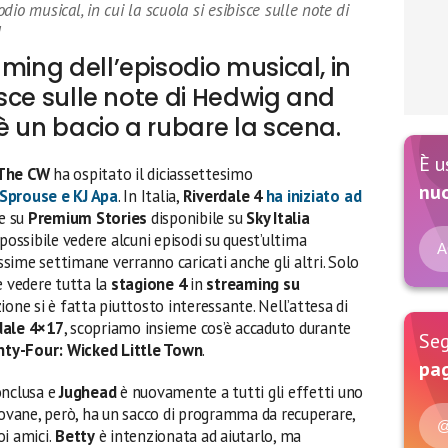
io musical, in cui la scuola si esibisce sulle note di
]
ming dell’episodio musical, in
bisce sulle note di Hedwig and
è un bacio a rubare la scena.
È u
The CW
ha ospitato il diciassettesimo
nu
Sprouse e KJ Apa
. In Italia,
Riverdale 4
ha iniziato ad
e su
Premium Stories
disponibile su
Sky Italia
possibile vedere alcuni episodi su quest’ultima
A
ssime settimane verranno caricati anche gli altri. Solo
e vedere tutta la
stagione 4
in
streaming su
ione si è fatta piuttosto interessante. Nell’attesa di
dale 4×17
, scopriamo insieme cos’è accaduto durante
Seg
nty-Four:
Wicked Little Town
.
pag
onclusa e
Jughead
è nuovamente a tutti gli effetti uno
giovane, però, ha un sacco di programma da recuperare,
@
i amici.
Betty
è intenzionata ad aiutarlo, ma