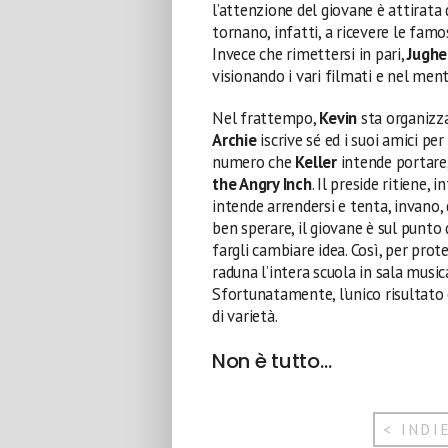
l’attenzione del giovane è attirata 
tornano, infatti, a ricevere le famo
Invece che rimettersi in pari,
Jugh
visionando i vari filmati e nel men
Nel frattempo,
Kevin
sta organizza
Archie
iscrive sé ed i suoi amici per
numero che
Keller
intende portare
the Angry Inch
. Il preside ritiene, 
intende arrendersi e tenta, invano,
ben sperare, il giovane è sul punt
fargli cambiare idea. Così, per prot
raduna l’intera scuola in sala musi
Sfortunatamente, l’unico risultato 
di varietà.
Non è tutto…
< INDI